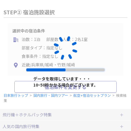
STEP② 宿泊施設選択
選択中の宿泊条件
泊数：1泊
部屋数・人数：2名1室
部屋タイプ：指定なし
食事条件：指定なし
近畿/兵庫県/城崎・竹野/城崎
データを取得しています・・・
10~50秒かかる場合がございます。
宿泊条件を変更する
日本旅行トップ
>
国内旅行・国内ツアー
>
航空+宿泊セットプラン
>
検索結
果
飛行機＋ホテルパック特集
赤い風船ダイナミックパッケージ
ＪＡＬで行く飛行機+ホテルパック
人気の国内旅行特集