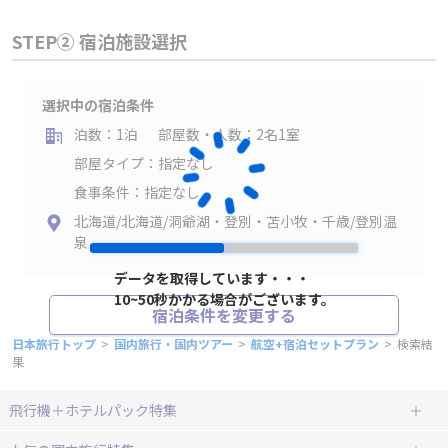
STEP② 宿泊施設選択
選択中の宿泊条件
泊数：1泊
部屋数・人数：2名1室
部屋タイプ：指定なし
食事条件：指定なし
北海道/北海道/洞爺湖・登別・苫小牧・千歳/登別温
泉
データを取得しています・・・
10~50秒かかる場合がございます。
宿泊条件を変更する
日本旅行トップ
>
国内旅行・国内ツアー
>
航空+宿泊セットプラン
>
検索結
果
飛行機＋ホテルパック特集