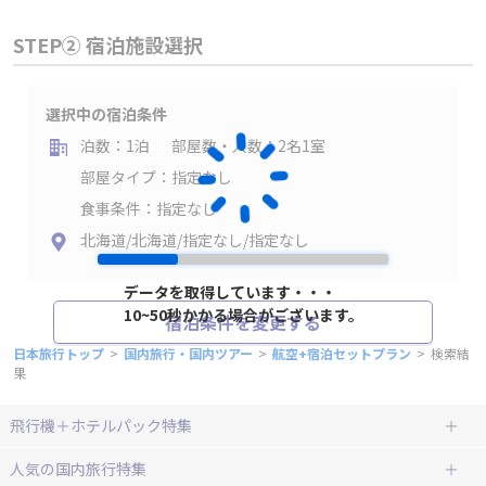
STEP② 宿泊施設選択
選択中の宿泊条件
泊数：1泊
部屋数・人数：2名1室
部屋タイプ：指定なし
食事条件：指定なし
北海道/北海道/指定なし/指定なし
データを取得しています・・・
10~50秒かかる場合がございます。
宿泊条件を変更する
日本旅行トップ
>
国内旅行・国内ツアー
>
航空+宿泊セットプラン
>
検索結
果
飛行機＋ホテルパック特集
赤い風船ダイナミックパッケージ
ＪＡＬで行く飛行機+ホテルパック
人気の国内旅行特集