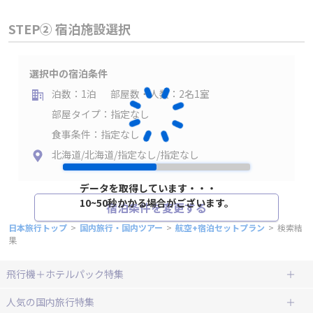
STEP② 宿泊施設選択
選択中の宿泊条件
泊数：1泊
部屋数・人数：2名1室
部屋タイプ：指定なし
食事条件：指定なし
北海道/北海道/指定なし/指定なし
データを取得しています・・・
10~50秒かかる場合がございます。
宿泊条件を変更する
日本旅行トップ
>
国内旅行・国内ツアー
>
航空+宿泊セットプラン
>
検索結
果
飛行機＋ホテルパック特集
赤い風船ダイナミックパッケージ
ＪＡＬで行く飛行機+ホテルパック
人気の国内旅行特集