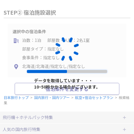
STEP② 宿泊施設選択
選択中の宿泊条件
泊数：1泊
部屋数・人数：2名1室
部屋タイプ：指定なし
食事条件：指定なし
北海道/北海道/指定なし/指定なし
データを取得しています・・・
10~50秒かかる場合がございます。
宿泊条件を変更する
日本旅行トップ
>
国内旅行・国内ツアー
>
航空+宿泊セットプラン
>
検索結
果
飛行機＋ホテルパック特集
赤い風船ダイナミックパッケージ
ＪＡＬで行く飛行機+ホテルパック
人気の国内旅行特集