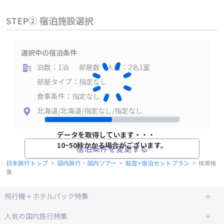
STEP② 宿泊施設選択
選択中の宿泊条件
泊数：1泊
部屋数・人数：2名1室
部屋タイプ：指定なし
食事条件：指定なし
北海道/北海道/指定なし/指定なし
データを取得しています・・・
10~50秒かかる場合がございます。
宿泊条件を変更する
日本旅行トップ
>
国内旅行・国内ツアー
>
航空+宿泊セットプラン
>
検索結
果
飛行機＋ホテルパック特集
赤い風船ダイナミックパッケージ
ＪＡＬで行く飛行機+ホテルパック
人気の国内旅行特集