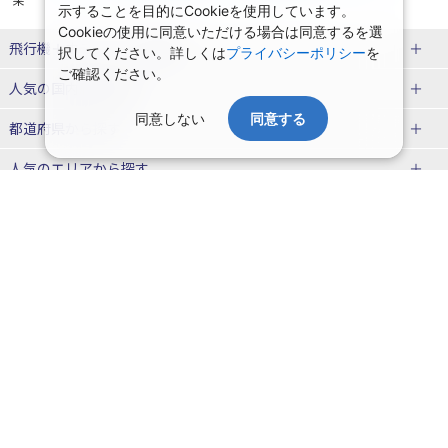
示することを目的にCookieを使用しています。
Cookieの使用に同意いただける場合は同意するを選
飛行機＋ホテルパック特集
択してください。詳しくは
プライバシーポリシー
を
ご確認ください。
赤い風船ダイナミックパッケージ
ＪＡＬで行く飛行機+ホテルパック
人気の国内旅行特集
（飛行機+ホテルパック）
同意しない
同意する
東京ディズニーリゾート®への旅
ユニバーサル・スタジオ・ジャパ
都道府県から探す
ＡＮＡで行く飛行機+ホテルパック
出張パック
ンへの旅
人気のエリアから探す
温泉旅行
日帰り旅行
北海道旅行・ツアー
人気の温泉地から探す
東北
函館旅行
札幌旅行
北海道
一緒に行く人から探す
青森旅行・ツアー
岩手旅行・ツアー
湯の川温泉(北海道)
定山渓温泉(北海道)
一人旅 国内版
家族・子連れ旅行 国内版
季節の国内旅行特集
宮城旅行・ツアー
秋田旅行・ツアー
仙台旅行
十勝川温泉(北海道)
阿寒湖温泉(北海道)
カップル・夫婦旅行 国内版
女子旅 国内版
桜・お花見特集
ゴールデンウィーク（GW）の国内
会社情報
プライバシーポリシー
旅行
山形旅行・ツアー
福島旅行・ツアー
洞爺湖温泉(北海道)
川湯温泉(北海道)
卒業旅行・学生旅行 国内版
旅行業登録票・約款
規約集
夏休み・お盆の国内旅行
7月の国内旅行
関東
旅行条件書
商標について
那須旅行
日光旅行
層雲峡温泉(北海道)
知床温泉(北海道)
ニュースリリース
採用情報
8月の国内旅行
9月の国内旅行
東京旅行・ツアー
神奈川旅行・ツアー
小笠原旅行
大島旅行
東北
システムメンテナンスの
サイトマップ