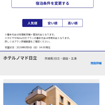
宿泊条件を変更する
人気順
安い順
高い順
※基本代金は往復航空機＋宿泊代金となります。
※タビサキMenu付きプランの基本代金は参考料金となります。
詳しくはプラン詳細画面をご確認ください。
空室状況：
2026年8月9日（日） 04:00
現在
ホテルノマド日立
茨城県/日立・袋田・五浦
施設詳細