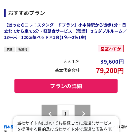
おすすめプラン
【迷ったらコレ！スタンダードプラン】小木津駅から徒歩1分・日
立北ICから車で5分・軽朝食サービス 【禁煙】セミダブルルーム／
13平米／120㎝幅ベッド×1台(1名～2名1室)
空室わずか
禁煙
朝食付
39,600
円
大人１名
79,200
円
基本代金合計
プランの詳細
1
当社サイト内においてお客様ごとに最適なサービス
日本旅行トップ
>
国内旅行・国内ツアー
>
航空+宿泊セットプラン
>
検索結
を提供する目的及び当社サイト外で最適な広告を表
果