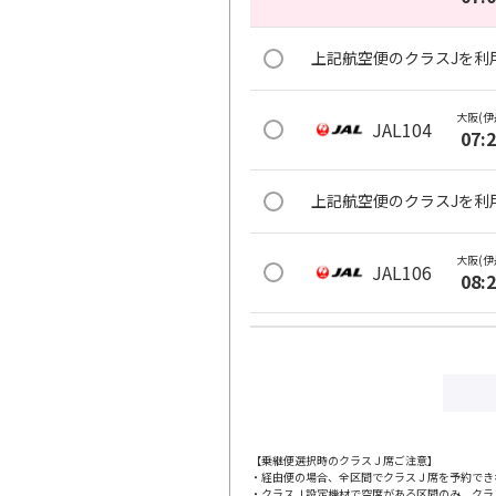
上記航空便のクラスJを利
大阪(伊
JAL104
07:
上記航空便のクラスJを利
大阪(伊
JAL106
08:
上記航空便のクラスJを利
大阪(伊
JAL110
09:
【乗継便選択時のクラスＪ席ご注意】
・経由便の場合、全区間でクラスＪ席を予約でき
上記航空便のクラスJを利
・クラスＪ設定機材で空席がある区間のみ、クラ