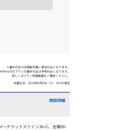
羽田)
大阪(伊丹)
○
選択中
:35
18:40
○
利用する
+
26,600
円
羽田)
大阪(伊丹)
○
+
1,200
円
:00
19:05
※基本代金は往復航空機＋宿泊代金となります。
キMenu付きプランの基本代金は参考料金となります。
○
利用する
+
7,700
円
詳しくはプラン詳細画面をご確認ください。
空室状況：
2026年8月8日（土） 04:00
現在
羽田)
大阪(伊丹)
○
+
0
円
:40
19:45
施設詳細
○
利用する
+
5,200
円
㎡～デラックスツイン36㎡。 全館Wi-
羽田)
大阪(伊丹)