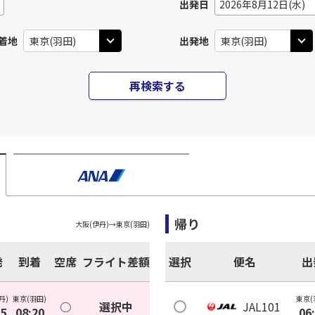
出発日
2026年8月12日(水)
着地
出発地
再検索する
帰り
大阪(伊丹)
→
東京(羽田)
発
到着
空席
フライト差額
選択
便名
出
丹)
東京(羽田)
東京(
○
選択中
JAL101
05
08:20
06