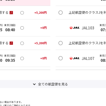
○
用する
上記航空便のクラスJを
+
5,200
円
丹)
東京(羽田)
東京(
○
JAL103
+
0
円
25
08:40
07
○
用する
上記航空便のクラスJを
+
5,200
円
丹)
東京(羽田)
東京(
○
JAL107
+
0
円
20
09:35
08
○
用する
上記航空便のクラスJを
+
5,200
円
全ての航空便を見る
丹)
東京(羽田)
東京(
○
JAL111
+
3,900
円
25
10:40
09
ない場合があります。
○
用する
上記航空便のクラスJを
+
14,400
円
スＪ席でのご予約となります。