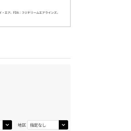
ェイ・エア、FDA：フジドリームエアラインズ、
羽田)
大阪(伊丹)
○
+
3,900
円
:40
11:45
○
利用する
+
26,600
円
羽田)
大阪(伊丹)
○
+
2,500
円
:30
12:35
○
利用する
+
26,600
円
羽田)
大阪(伊丹)
○
+
3,900
円
:30
13:35
○
利用する
+
26,600
円
地区
羽田)
大阪(伊丹)
○
+
1,200
円