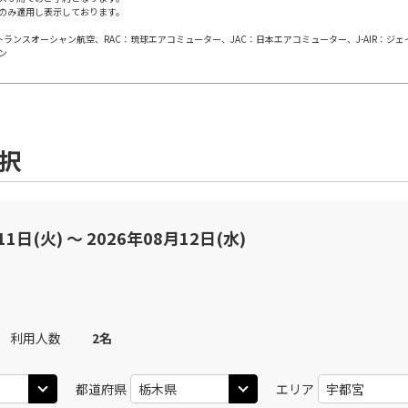
のみ適用し表示しております。
日本トランスオーシャン航空、RAC：琉球エアコミューター、JAC：日本エアコミューター、J-AIR：ジ
丹)
東京(羽田)
東京(
○
JAL113
+
3,900
円
ン
20
11:35
10
○
用する
上記航空便のクラスJを
+
26,600
円
選択
丹)
東京(羽田)
東京(
○
JAL115
+
5,200
円
25
12:40
11
○
用する
上記航空便のクラスJを
+
26,600
円
11日(火) 〜 2026年08月12日(水)
丹)
東京(羽田)
東京(
○
JAL117
+
6,500
円
25
13:40
12
利用人数
2
名
○
用する
上記航空便のクラスJを
+
14,400
円
都道府県
エリア
丹)
東京(羽田)
東京(
○
JAL119
+
7,900
円