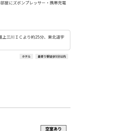
○
+
1,200
円
:10
20:25
なお部屋にズボンプレッサー・携帯充電
○
利用する
+
7,700
円
道上三川ＩＣより約25分、東北道宇
ホテル
最寄り駅徒歩5分以内
空室あり