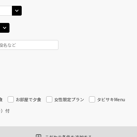
25
14:40
13
○
用する
上記航空便のクラスJを
+
26,600
円
丹)
東京(羽田)
東京(
○
JAL121
+
7,900
円
30
15:50
14
○
用する
上記航空便のクラスJを
+
26,600
円
丹)
東京(羽田)
東京(
○
JAL125
+
6,500
円
30
17:00
14
○
用する
上記航空便のクラスJを
+
14,400
円
食
お部屋で夕食
女性限定プラン
タビサキMenu
ー）付
丹)
東京(羽田)
東京(
○
JAL127
+
7,900
円
20
17:50
16
○
用する
上記航空便のクラスJを
+
14,400
円