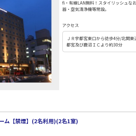
○
JAL139
+
3,900
円
00
21:20
19
fi・有線LAN無料！スタイリッシュ
器・空気清浄機等常設。
○
用する
上記航空便のクラスJを
+
14,400
円
アクセス
ＪＲ宇都宮東口から徒歩4分/北関東
都宮及び鹿沼ＩＣより約30分
ム【禁煙】(2名利用)(2名1室)