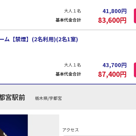
41,800
円
大人１名
83,600
円
基本代金合計
ム【禁煙】(2名利用)(2名1室)
43,700
円
大人１名
87,400
円
基本代金合計
都宮駅前
栃木県/宇都宮
アクセス