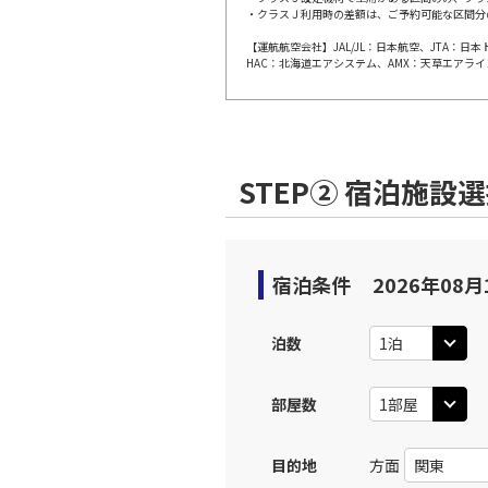
・クラスＪ利用時の差額は、ご予約可能な区間分
【運航航空会社】JAL/JL：日本航空、JTA：
大阪(伊
JAL112
HAC：北海道エアシステム、AMX：天草エアライ
10:
上記航空便のクラスJを利
STEP② 宿泊施設
大阪(伊
JAL114
11:
上記航空便のクラスJを利
宿泊条件
2026年08月
大阪(伊
JAL116
泊数
12:
部屋数
上記航空便のクラスJを利
目的地
方面
大阪(伊
JAL118