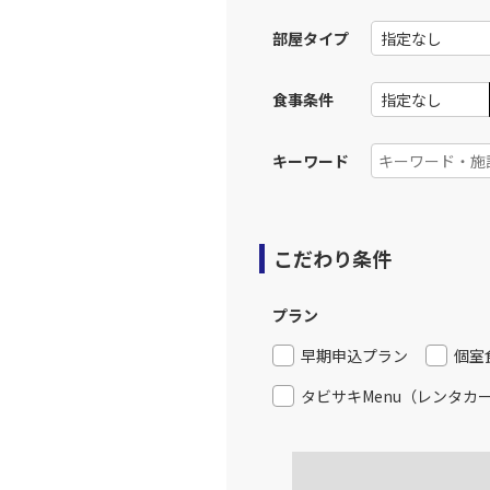
13:
部屋タイプ
上記航空便のクラスJを利
食事条件
大阪(伊
JAL120
14:
キーワード
上記航空便のクラスJを利
こだわり条件
大阪(伊
JAL124
15:
プラン
上記航空便のクラスJを利
早期申込プラン
個室
タビサキMenu（レンタカ
大阪(伊
JAL126
16:
上記航空便のクラスJを利