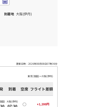
到着地
大阪(伊丹)
更新日時：
2026年08月08日07時36分
東京(羽田)
→
大阪(伊丹)
発
到着
空席
フライト差額
羽田)
大阪(伊丹)
○
+
1,200
円
:30
07:30