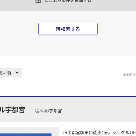
こだわり条件を追加する
丹)
東京(羽田)
東京(
○
JAL131
+
12,000
円
45
18:10
17
再検索する
○
用する
上記航空便のクラスJを
+
5,200
円
丹)
東京(羽田)
東京(
○
JAL133
+
5,200
円
25
19:45
18
高い順
※タビサ
○
用する
上記航空便のクラスJを
+
26,600
円
丹)
東京(羽田)
東京(
○
JAL137
+
16,100
円
35
20:55
18
ル宇都宮
栃木県/宇都宮
○
用する
上記航空便のクラスJを
+
14,400
円
JR宇都宮駅東口徒歩4分。シングル18
丹)
東京(羽田)
東京(