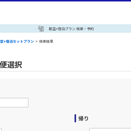
航空+宿泊プラン 検索・予約
空+宿泊セットプラン
>
検索結果
空便選択
帰り