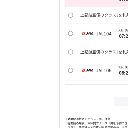
上記航空便のクラスJを利
大阪(伊
JAL104
07:
上記航空便のクラスJを利
大阪(伊
JAL106
08:
上記航空便のクラスJを利
大阪(伊
JAL110
09:
【乗継便選択時のクラスＪ席ご注意】
・経由便の場合、全区間でクラスＪ席を予約でき
上記航空便のクラスJを利
・クラスＪ設定機材で空席がある区間のみ、クラ