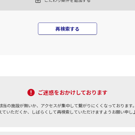
こだわり条件を追加する
丹)
東京(羽田)
東京(
○
JAL131
+
3,900
円
45
18:10
17
再検索する
○
用する
上記航空便のクラスJを
+
5,200
円
丹)
東京(羽田)
東京(
○
JAL133
+
5,200
円
25
19:45
18
○
用する
上記航空便のクラスJを
+
26,600
円
ご迷惑をおかけしております
丹)
東京(羽田)
東京(
○
JAL137
+
2,500
円
35
20:55
18
該当の施設が無いか、アクセスが集中して繋がりにくくなっております
えていただくか、しばらくして再検索していただけますようお願い申し
○
用する
上記航空便のクラスJを
+
5,200
円
丹)
東京(羽田)
東京(