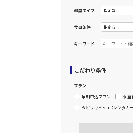
13:
部屋タイプ
上記航空便のクラスJを利
食事条件
大阪(伊
JAL120
14:
キーワード
上記航空便のクラスJを利
こだわり条件
大阪(伊
JAL124
15:
プラン
上記航空便のクラスJを利
早期申込プラン
個室
タビサキMenu（レンタカ
大阪(伊
JAL126
16:
上記航空便のクラスJを利