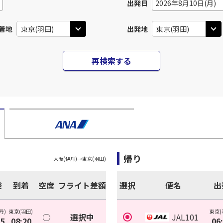
出発日
2026年8月10日(月)
着地
出発地
再検索する
帰り
大阪(伊丹)
→
東京(羽田)
発
到着
空席
フライト差額
選択
便名
出
丹)
東京(羽田)
東京(
○
選択中
JAL101
05
08:20
06