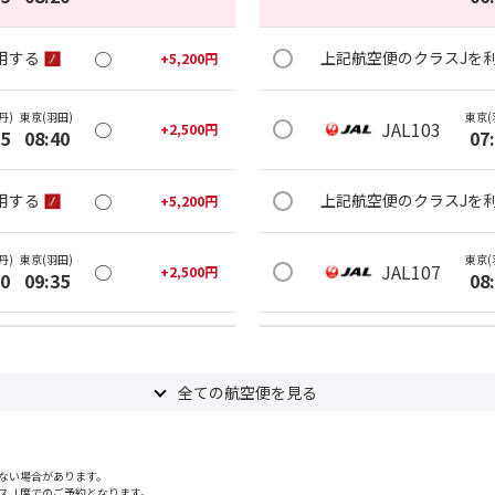
○
用する
上記航空便のクラスJを
+
5,200
円
丹)
東京(羽田)
東京(
○
JAL103
+
2,500
円
25
08:40
07
○
用する
上記航空便のクラスJを
+
5,200
円
丹)
東京(羽田)
東京(
○
JAL107
+
2,500
円
20
09:35
08
○
用する
上記航空便のクラスJを
+
5,200
円
全ての航空便を見る
丹)
東京(羽田)
東京(
○
JAL111
+
1,200
円
25
10:40
09
ない場合があります。
○
用する
上記航空便のクラスJを
+
5,200
円
スＪ席でのご予約となります。