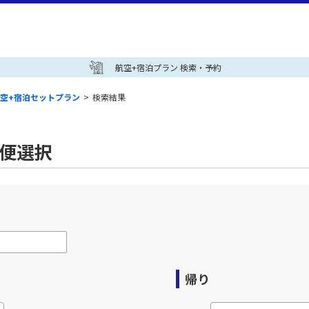
航空+宿泊プラン 検索・予約
空+宿泊セットプラン
>
検索結果
空便選択
帰り