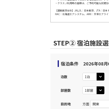
・クラスＪ利用時の差額は、ご予約可能な区間分
【運航航空会社】JAL/JL：日本航空、JTA：
大阪(伊
JAL112
HAC：北海道エアシステム、AMX：天草エアライ
10:
上記航空便のクラスJを利
STEP② 宿泊施設
大阪(伊
JAL114
11:
上記航空便のクラスJを利
宿泊条件
2026年08月
大阪(伊
JAL116
泊数
12:
部屋数
上記航空便のクラスJを利
目的地
方面
大阪(伊
JAL118