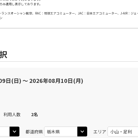
のみ適用し表示しております。
日本トランスオーシャン航空、RAC：琉球エアコミューター、JAC：日本エアコミューター、J-AIR：ジ
丹)
東京(羽田)
東京(
○
JAL113
+
1,200
円
ン
20
11:35
10
○
用する
上記航空便のクラスJを
+
5,200
円
選択
丹)
東京(羽田)
東京(
○
JAL115
+
3,900
円
25
12:40
11
○
用する
上記航空便のクラスJを
+
14,400
円
09日(日) 〜 2026年08月10日(月)
丹)
東京(羽田)
東京(
○
JAL117
+
12,000
円
25
13:40
12
利用人数
2
名
○
用する
上記航空便のクラスJを
+
7,700
円
都道府県
エリア
丹)
東京(羽田)
東京(
○
JAL119
+
3,900
円