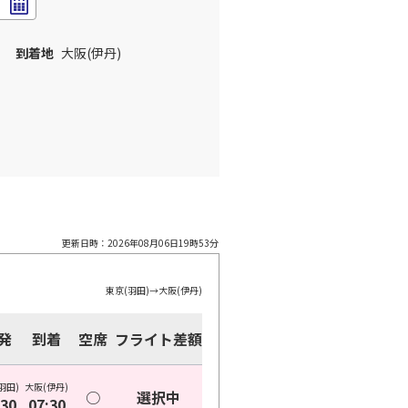
到着地
大阪(伊丹)
更新日時：
2026年08月06日19時53分
東京(羽田)
→
大阪(伊丹)
発
到着
空席
フライト差額
羽田)
大阪(伊丹)
○
選択中
:30
07:30