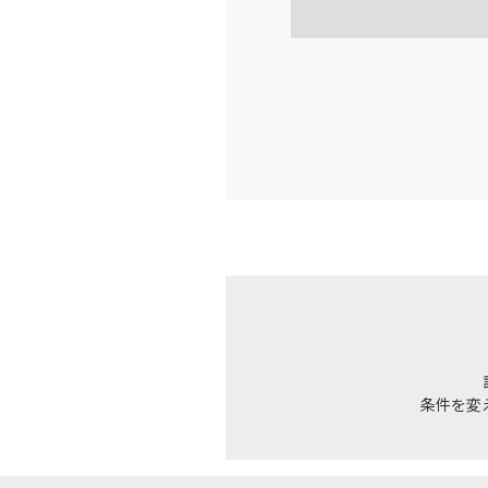
大阪(伊
JAL128
16:
上記航空便のクラスJを利
大阪(伊
JAL130
18:
上記航空便のクラスJを利
大阪(伊
JAL134
19:
条件を変
上記航空便のクラスJを利
大阪(伊