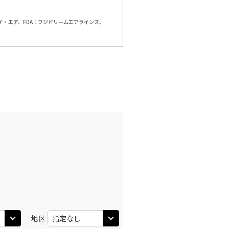
ェイ・エア、FDA：フジドリームエアラインズ、
羽田)
大阪(伊丹)
○
+
6,500
円
:40
11:45
○
利用する
+
7,700
円
羽田)
大阪(伊丹)
○
+
3,900
円
:30
12:35
○
利用する
+
14,400
円
羽田)
大阪(伊丹)
○
+
3,900
円
:30
13:35
○
利用する
+
14,400
円
地区
羽田)
大阪(伊丹)
○
+
3,900
円