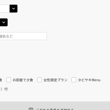
25
14:40
13
○
用する
上記航空便のクラスJを
+
14,400
円
丹)
東京(羽田)
東京(
○
JAL121
+
5,200
円
30
15:50
14
○
用する
上記航空便のクラスJを
+
26,600
円
丹)
東京(羽田)
東京(
○
JAL125
+
5,200
円
30
17:00
14
○
用する
上記航空便のクラスJを
+
7,700
円
食
お部屋で夕食
女性限定プラン
タビサキMenu
ー）付
丹)
東京(羽田)
東京(
○
JAL127
+
3,900
円
20
17:50
16
○
用する
上記航空便のクラスJを
+
14,400
円