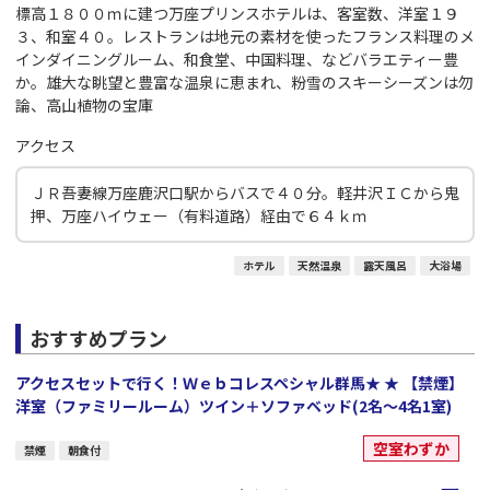
標高１８００ｍに建つ万座プリンスホテルは、客室数、洋室１９
３、和室４０。レストランは地元の素材を使ったフランス料理のメ
インダイニングルーム、和食堂、中国料理、などバラエティー豊
か。雄大な眺望と豊富な温泉に恵まれ、粉雪のスキーシーズンは勿
論、高山植物の宝庫
アクセス
ＪＲ吾妻線万座鹿沢口駅からバスで４０分。軽井沢ＩＣから鬼
押、万座ハイウェー（有料道路）経由で６４ｋｍ
ホテル
天然温泉
露天風呂
大浴場
おすすめプラン
アクセスセットで行く！Ｗｅｂコレスペシャル群馬★ ★ 【禁煙】
洋室（ファミリールーム）ツイン＋ソファベッド(2名～4名1室)
空室わずか
禁煙
朝食付