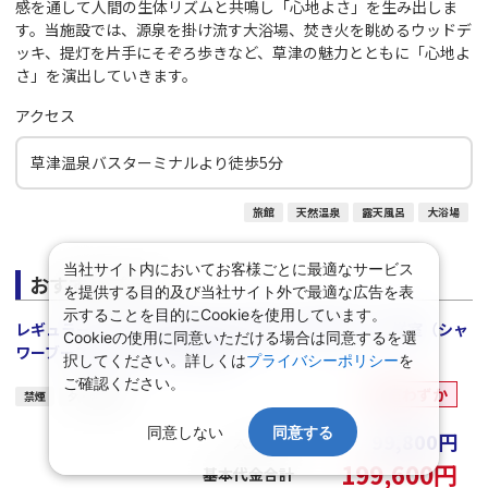
感を通して人間の生体リズムと共鳴し「心地よさ」を生み出しま
す。当施設では、源泉を掛け流す大浴場、焚き火を眺めるウッドデ
ッキ、提灯を片手にそぞろ歩きなど、草津の魅力とともに「心地よ
さ」を演出していきます。
アクセス
草津温泉バスターミナルより徒歩5分
旅館
天然温泉
露天風呂
大浴場
当社サイト内においてお客様ごとに最適なサービス
おすすめプラン
を提供する目的及び当社サイト外で最適な広告を表
示することを目的にCookieを使用しています。
レギュラープラン【朝夕2食付】湯畑まで徒歩圏内！ 和洋室（シャ
Cookieの使用に同意いただける場合は同意するを選
ワーブースのみ）(2名～4名1室)
択してください。詳しくは
プライバシーポリシー
を
ご確認ください。
空室わずか
禁煙
夕・朝食付
同意しない
同意する
99,800
円
大人１名
199,600
円
基本代金合計