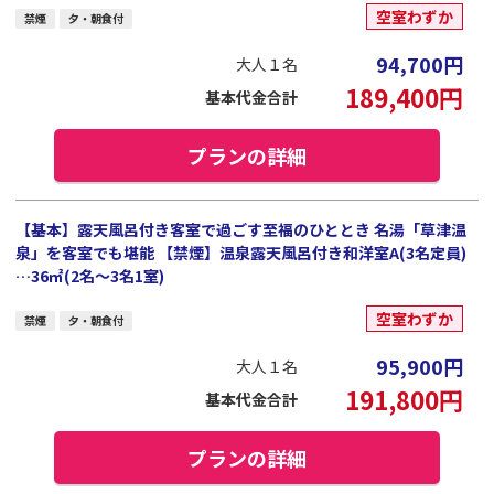
空室わずか
禁煙
夕・朝食付
94,700
円
大人１名
189,400
円
基本代金合計
プランの詳細
【基本】露天風呂付き客室で過ごす至福のひととき 名湯「草津温
泉」を客室でも堪能 【禁煙】温泉露天風呂付き和洋室A(3名定員)
…36㎡(2名～3名1室)
空室わずか
禁煙
夕・朝食付
95,900
円
大人１名
191,800
円
基本代金合計
プランの詳細