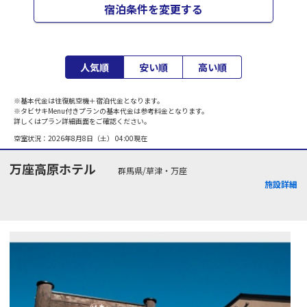
宿泊条件を変更する
人気順
安い順
高い順
※基本代金は往復航空機＋宿泊代金となります。
※タビサキMenu付きプランの基本代金は参考料金となります。
詳しくはプラン詳細画面をご確認ください。
空室状況：
2026年8月8日（土） 04:00
現在
万座高原ホテル
群馬県/草津・万座
施設詳細