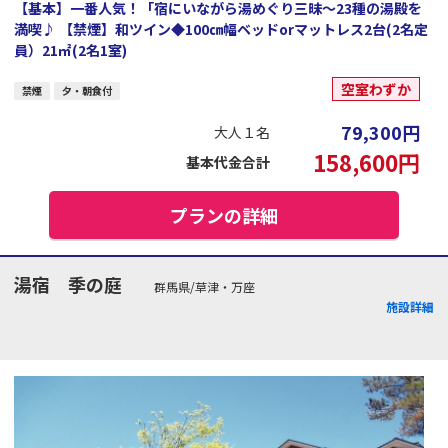
【基本】一番人気！「宿にいながら湯めぐり三昧～23種の湯殿を
満喫♪ 【禁煙】和ツイン◆100㎝幅ベッドorマットレス2台(2名定
員）21㎡(2名1室)
空室わずか
禁煙
夕・朝食付
79,300
円
大人１名
158,600
円
基本代金合計
プランの詳細
湯宿 季の庭
群馬県/草津・万座
施設詳細