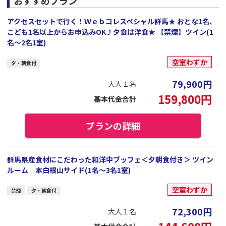
おすすめプラン
アクセスセットで行く！Ｗｅｂコレスペシャル群馬★ おとな1名、
こども1名以上からお申込みOK♪夕食は洋食★ 【禁煙】ツイン(1
名～2名1室)
空室わずか
夕・朝食付
79,900
円
大人１名
159,800
円
基本代金合計
プランの詳細
群馬県産食材にこだわった和洋中ブッフェ＜夕朝食付き＞ ツイン
ルーム 本白根山サイド(1名～3名1室)
空室わずか
禁煙
夕・朝食付
72,300
円
大人１名