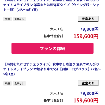
ナイトステイプラン 洋室または和洋室タイプ【ウイング館・シャ
トー館】(2名～5名1室)
空室あり
禁煙
食事なし
79,800
円
大人１名
159,600
円
基本代金合計
プランの詳細
【時間を気にせずチェックイン】食事なし素泊り 温泉でのんびり
ナイトステイプラン 本館より車で5分【別棟：ログハウス】(2名～
5名1室)
空室あり
喫煙
食事なし
79,800
円
大人１名
159,600
円
基本代金合計