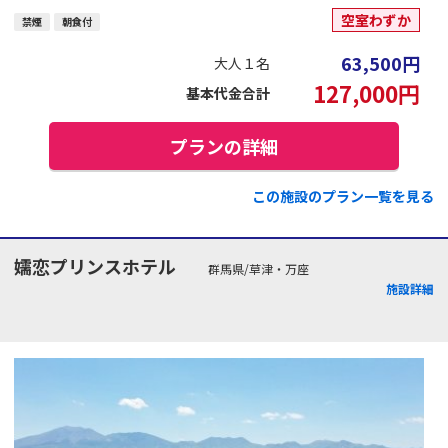
空室わずか
禁煙
朝食付
63,500
円
大人１名
127,000
円
基本代金合計
プランの詳細
この施設のプラン一覧を見る
嬬恋プリンスホテル
群馬県/草津・万座
施設詳細