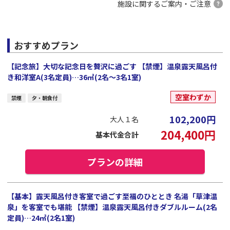
施設に関するご案内・ご注意
おすすめプラン
【記念旅】大切な記念日を贅沢に過ごす 【禁煙】温泉露天風呂付
き和洋室A(3名定員)…36㎡(2名～3名1室)
空室わずか
禁煙
夕・朝食付
102,200
円
大人１名
204,400
円
基本代金合計
プランの詳細
【基本】露天風呂付き客室で過ごす至福のひととき 名湯「草津温
泉」を客室でも堪能 【禁煙】温泉露天風呂付きダブルルーム(2名
定員)…24㎡(2名1室)