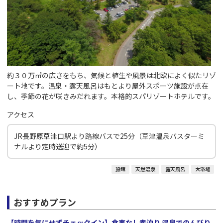
約３０万㎡の広さをもち、気候と植生や風景は北欧によく似たリゾ
ート地です。温泉・露天風呂はもとより屋外スポーツ施設が点在
し、季節の花が咲きみだれます。本格的スパリゾートホテルです。
アクセス
JR長野原草津口駅より路線バスで25分（草津温泉バスターミ
ナルより定時送迎で約5分）
旅館
天然温泉
露天風呂
大浴場
おすすめプラン
【時間を気にせずチェックイン】食事なし素泊り 温泉でのんびり