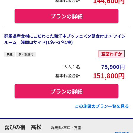
144,600
円
基本代金合計
プランの詳細
群馬県産食材にこだわった和洋中ブッフェ＜夕朝食付き＞ ツイン
ルーム 浅間山サイド(1名～3名1室)
空室わずか
禁煙
夕・朝食付
75,900
円
大人１名
151,800
円
基本代金合計
プランの詳細
この施設のプラン一覧を見る
喜びの宿 高松
群馬県/草津・万座