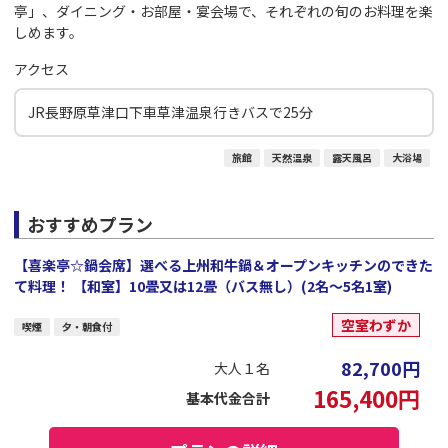
亭」、ダイニング・お部屋・宴会場で、それぞれの旬のお料理を楽
しめます。
アクセス
JR長野原草津口下車草津温泉行きバスで25分
旅館
天然温泉
露天風呂
大浴場
おすすめプラン
【喜楽亭☆鍋会席】選べる上州和牛鍋＆オープンキッチンのできた
て料理！ 【和室】10畳又は12畳（バス無し）(2名～5名1室)
空室わずか
喫煙
夕・朝食付
82,700
円
大人１名
165,400
円
基本代金合計