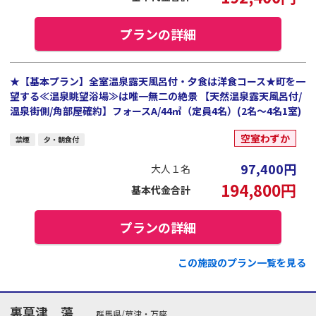
プランの詳細
★【基本プラン】全室温泉露天風呂付・夕食は洋食コース★町を一
望する≪温泉眺望浴場≫は唯一無二の絶景 【天然温泉露天風呂付/
温泉街側/角部屋確約】フォースA/44㎡（定員4名）(2名～4名1室)
空室わずか
禁煙
夕・朝食付
97,400
円
大人１名
194,800
円
基本代金合計
プランの詳細
この施設のプラン一覧を見る
裏草津 蕩
群馬県/草津・万座