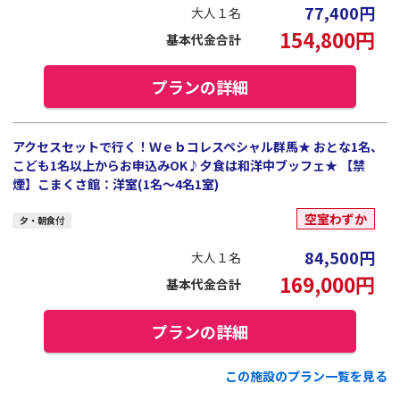
77,400
円
大人１名
154,800
円
基本代金合計
プランの詳細
アクセスセットで行く！Ｗｅｂコレスペシャル群馬★ おとな1名、
こども1名以上からお申込みOK♪夕食は和洋中ブッフェ★ 【禁
煙】こまくさ館：洋室(1名～4名1室)
空室わずか
夕・朝食付
84,500
円
大人１名
169,000
円
基本代金合計
プランの詳細
この施設のプラン一覧を見る