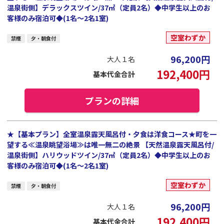
温泉街側】デラックスツイン/37㎡（定員2名）◆中学生以上のお
客様のみ宿泊可◆(1名～2名1室)
空室わずか
禁煙
夕・朝食付
96,200
円
大人１名
192,400
円
基本代金合計
プランの詳細
★【基本プラン】全室温泉露天風呂付・夕食は洋食コース★町を一
望する≪温泉眺望浴場≫は唯一無二の絶景 【天然温泉露天風呂付/
温泉街側】ハリウッドツイン/37㎡（定員2名）◆中学生以上のお
客様のみ宿泊可◆(1名～2名1室)
空室わずか
禁煙
夕・朝食付
96,200
円
大人１名
192,400
円
基本代金合計