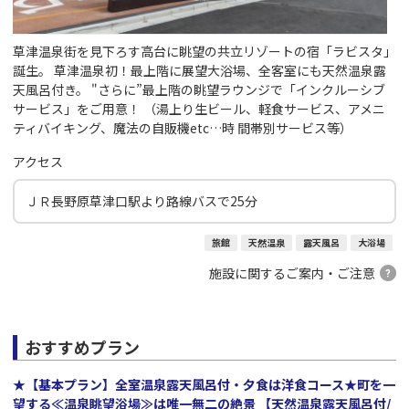
草津温泉街を見下ろす高台に眺望の共立リゾートの宿「ラビスタ」
誕生。 草津温泉初！最上階に展望大浴場、全客室にも天然温泉露
天風呂付き。 "さらに”最上階の眺望ラウンジで「インクルーシブ
サービス」をご用意！ （湯上り生ビール、軽食サービス、アメニ
ティバイキング、魔法の自販機etc…時 間帯別サービス等）
アクセス
ＪＲ長野原草津口駅より路線バスで25分
旅館
天然温泉
露天風呂
大浴場
施設に関するご案内・ご注意
おすすめプラン
★【基本プラン】全室温泉露天風呂付・夕食は洋食コース★町を一
望する≪温泉眺望浴場≫は唯一無二の絶景 【天然温泉露天風呂付/