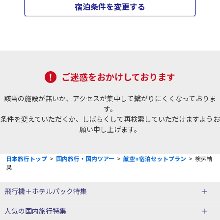
宿泊条件を変更する
ご迷惑をおかけしております
該当の施設が無いか、アクセスが集中して繋がりにくくなっておりま
す。
条件を変えていただくか、しばらくして再検索していただけますようお
願い申し上げます。
日本旅行トップ
>
国内旅行・国内ツアー
>
航空+宿泊セットプラン
>
検索結
果
飛行機＋ホテルパック特集
赤い風船ダイナミックパッケージ
ＪＡＬで行く飛行機+ホテルパック
人気の国内旅行特集
（飛行機+ホテルパック）