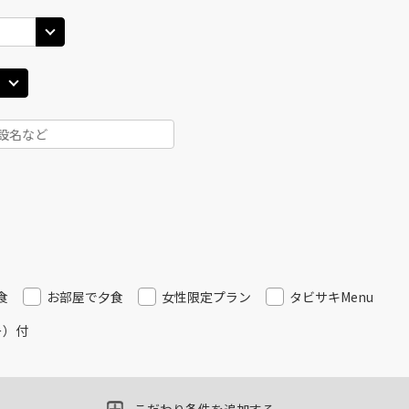
25
14:40
13
○
用する
上記航空便のクラスJを
+
14,400
円
丹)
東京(羽田)
東京(
○
JAL121
+
0
円
30
15:50
14
○
用する
上記航空便のクラスJを
+
14,400
円
丹)
東京(羽田)
東京(
○
JAL125
+
3,900
円
30
17:00
14
○
用する
上記航空便のクラスJを
+
5,200
円
食
お部屋で夕食
女性限定プラン
タビサキMenu
ー）付
丹)
東京(羽田)
東京(
○
JAL127
+
0
円
20
17:50
16
○
用する
上記航空便のクラスJを
+
5,200
円