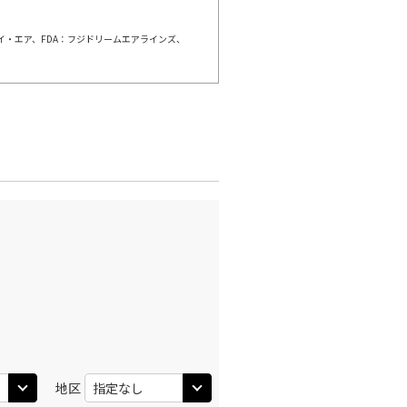
ェイ・エア、FDA：フジドリームエアラインズ、
羽田)
大阪(伊丹)
○
+
3,900
円
:40
11:45
○
利用する
+
5,200
円
羽田)
大阪(伊丹)
○
+
3,900
円
:30
12:35
○
利用する
+
26,600
円
羽田)
大阪(伊丹)
○
+
3,900
円
:30
13:35
○
利用する
+
14,400
円
地区
羽田)
大阪(伊丹)
○
+
3,900
円