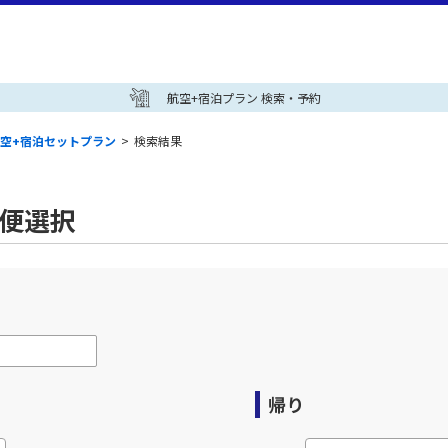
航空+宿泊プラン 検索・予約
空+宿泊セットプラン
>
検索結果
空便選択
帰り