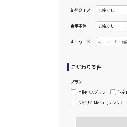
13:
部屋タイプ
上記航空便のクラスJを利
食事条件
大阪(伊
JAL120
14:
キーワード
上記航空便のクラスJを利
こだわり条件
大阪(伊
JAL124
15:
プラン
上記航空便のクラスJを利
早期申込プラン
個室
タビサキMenu（レンタカ
大阪(伊
JAL126
16:
上記航空便のクラスJを利