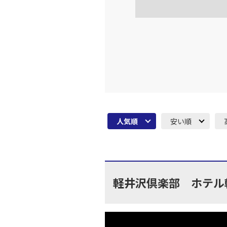
大阪(伊
JAL128
16:
上記航空便のクラスJを利
大阪(伊
JAL130
18:
人気順
安い順
上記航空便のクラスJを利
大阪(伊
JAL134
19:
軽井沢倶楽部 ホテル
上記航空便のクラスJを利
大阪(伊