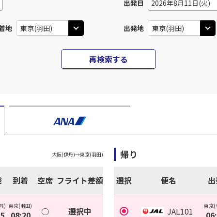
出発日
2026年8月11日(火)
着地
出発地
再検索する
帰り
大阪(伊丹)
→
東京(羽田)
発
到着
空席
フライト差額
選択
便名
出
丹)
東京(羽田)
東京(
○
選択中
JAL101
05
08:20
06