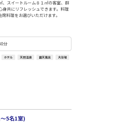
○
+
2,500
円
:10
20:25
㎡、スイートルーム８１㎡の客室、群
心身共にリフレッシュできます。料理
会席料理をお選びいただけます。
○
利用する
+
5,200
円
0分
ホテル
天然温泉
露天風呂
大浴場
～5名1室)