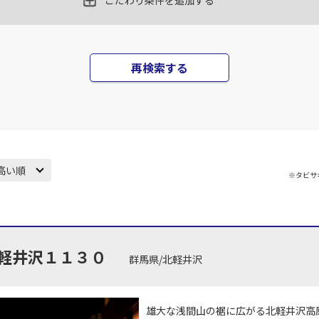
こだわり条件を追加する
丹)
東京(羽田)
東京(
○
JAL131
+
1,200
円
45
18:10
17
再検索する
○
用する
上記航空便のクラスJを
+
7,700
円
丹)
東京(羽田)
東京(
○
JAL133
+
1,200
円
25
19:45
18
高い順
※タビサ
○
用する
上記航空便のクラスJを
+
26,600
円
丹)
東京(羽田)
東京(
○
JAL137
+
1,200
円
35
20:55
18
軽井沢１１３０
群馬県/北軽井沢
○
用する
上記航空便のクラスJを
+
5,200
円
雄大な浅間山の裾に広がる北軽井沢高
丹)
東京(羽田)
東京(