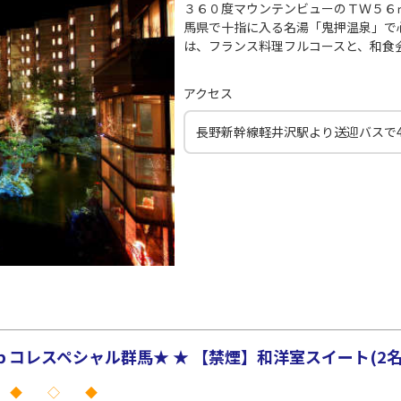
○
JAL139
+
1,200
円
00
21:20
19
３６０度マウンテンビューのＴＷ５６
馬県で十指に入る名湯「鬼押温泉」で
は、フランス料理フルコースと、和食
○
用する
上記航空便のクラスJを
+
14,400
円
アクセス
長野新幹線軽井沢駅より送迎バスで4
コレスペシャル群馬★ ★ 【禁煙】和洋室スイート(2名
 ◆ ◇ ◆