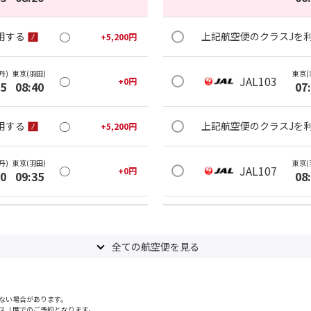
○
用する
上記航空便のクラスJを
+
5,200
円
丹)
東京(羽田)
東京(
○
JAL103
+
0
円
25
08:40
07
○
用する
上記航空便のクラスJを
+
5,200
円
丹)
東京(羽田)
東京(
○
JAL107
+
0
円
20
09:35
08
○
用する
上記航空便のクラスJを
+
5,200
円
全ての航空便を見る
丹)
東京(羽田)
東京(
○
JAL111
+
0
円
25
10:40
09
ない場合があります。
○
用する
上記航空便のクラスJを
+
5,200
円
スＪ席でのご予約となります。