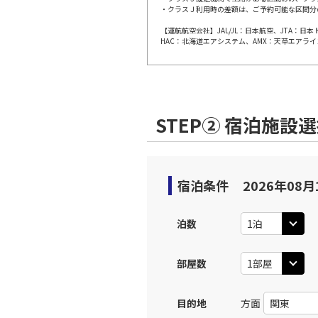
・クラスＪ利用時の差額は、ご予約可能な区間分
【運航航空会社】JAL/JL：日本航空、JTA：
大阪(伊
JAL112
HAC：北海道エアシステム、AMX：天草エアライ
10:
上記航空便のクラスJを利
STEP② 宿泊施設
大阪(伊
JAL114
11:
上記航空便のクラスJを利
宿泊条件
2026年08月
大阪(伊
JAL116
泊数
12:
部屋数
上記航空便のクラスJを利
目的地
方面
大阪(伊
JAL118