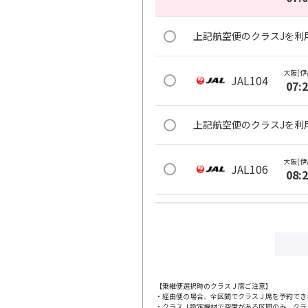
上記航空便のクラスJを利
大阪(伊
JAL104
07:
上記航空便のクラスJを利
大阪(伊
JAL106
08:
上記航空便のクラスJを利
大阪(伊
JAL110
09:
【乗継便選択時のクラスＪ席ご注意】
・経由便の場合、全区間でクラスＪ席を予約でき
上記航空便のクラスJを利
・クラスＪ設定機材で空席がある区間のみ、クラ