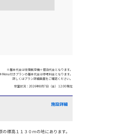
羽田)
大阪(伊丹)
×
-
:35
18:40
○
利用する
+
5,200
円
羽田)
大阪(伊丹)
○
+
2,500
円
:00
19:05
※基本代金は往復航空機＋宿泊代金となります。
キMenu付きプランの基本代金は参考料金となります。
○
利用する
+
5,200
円
詳しくはプラン詳細画面をご確認ください。
空室状況：
2026年8月7日（金） 12:00
現在
羽田)
大阪(伊丹)
○
+
2,500
円
:40
19:45
施設詳細
○
利用する
+
5,200
円
原の標高１１３０ｍの地にあります。
羽田)
大阪(伊丹)