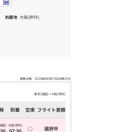
到着地
大阪(伊丹)
更新日時：
2026年08月07日20時25分
東京(羽田)
→
大阪(伊丹)
発
到着
空席
フライト差額
羽田)
大阪(伊丹)
○
選択中
:30
07:30