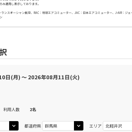
のみ適用し表示しております。
日本トランスオーシャン航空、RAC：琉球エアコミューター、JAC：日本エアコミューター、J-AIR：ジ
丹)
東京(羽田)
東京(
○
JAL113
+
0
円
ン
20
11:35
10
○
用する
上記航空便のクラスJを
+
7,700
円
選択
丹)
東京(羽田)
東京(
○
JAL115
+
0
円
25
12:40
11
○
用する
上記航空便のクラスJを
+
26,600
円
10日(月) 〜 2026年08月11日(火)
丹)
東京(羽田)
東京(
○
JAL117
+
0
円
25
13:40
12
利用人数
2
名
○
用する
上記航空便のクラスJを
+
7,700
円
都道府県
エリア
丹)
東京(羽田)
東京(
○
JAL119
+
0
円