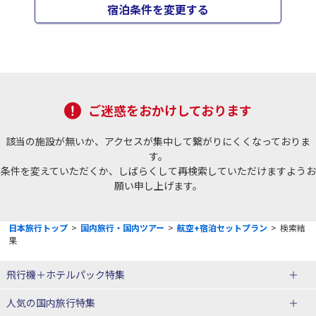
宿泊条件を変更する
ご迷惑をおかけしております
該当の施設が無いか、アクセスが集中して繋がりにくくなっておりま
す。
条件を変えていただくか、しばらくして再検索していただけますようお
願い申し上げます。
日本旅行トップ
>
国内旅行・国内ツアー
>
航空+宿泊セットプラン
>
検索結
果
飛行機＋ホテルパック特集
赤い風船ダイナミックパッケージ
ＪＡＬで行く飛行機+ホテルパック
人気の国内旅行特集
（飛行機+ホテルパック）