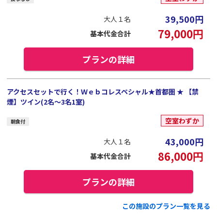
39,500
円
大人１名
79,000
円
基本代金合計
プランの詳細
アクセスセットで行く！Ｗｅｂコレスペシャル★首都圏 ★ 【禁
煙】ツイン(2名～3名1室)
空室わずか
朝食付
43,000
円
大人１名
86,000
円
基本代金合計
プランの詳細
この施設のプラン一覧を見る