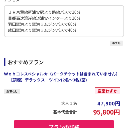
ＪＲ京葉線新浦安駅より路線バスで10分
首都高速湾岸線道浦安インターより10分
羽田空港より空港リムジンバスで60分
成田空港より空港リムジンバスで40分
ホテル
おすすめプラン
Ｗｅｂコレスペシャル★（パークチケットは含まれていません）
― 【禁煙】デラックス ツイン(2名～3名1室)
空室わずか
食事なし
47,900
円
大人１名
95,800
円
基本代金合計
プランの詳細