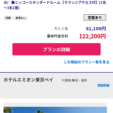
み） ■ニッコースタンダードルーム【ラウンジアクセス付】(1名
～3名1室)
空室あり
禁煙
食事なし
61,100
円
大人１名
122,200
円
基本代金合計
プランの詳細
この施設のプラン一覧を見る
ホテルエミオン東京ベイ
千葉県/舞浜・浦安
施設詳細