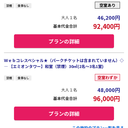
空室あり
禁煙
食事なし
46,200
円
大人１名
92,400
円
基本代金合計
プランの詳細
Ｗｅｂコレスペシャル★（パークチケットは含まれていません）◇
― 【エミオンタワー】和室（禁煙）30㎡(2名～3名1室)
空室わずか
禁煙
食事なし
48,000
円
大人１名
96,000
円
基本代金合計
プランの詳細
この施設のプラン一覧を見る