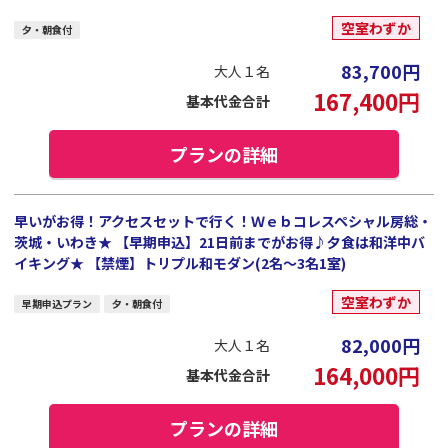
空室わずか
夕・朝食付
83,700
円
大人１名
167,400
円
基本代金合計
プランの詳細
早いがお得！アクセスセットで行く！Ｗｅｂコレスペシャル房総・
茨城・いわき★ 【早期申込】21日前までがお得♪夕食は和洋中バ
イキング★ 【禁煙】トリプル和モダン(2名～3名1室)
空室わずか
早期申込プラン
夕・朝食付
82,000
円
大人１名
164,000
円
基本代金合計
プランの詳細