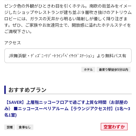
ピンク色の外観がひときわ目を引くホテル。南欧の街並みをイメー
ジしたショップやレストランが建ち並ぶ９層吹き抜けのアトリウム
ロビーには、ガラスの天井から明るい陽射しが優しく降り注ぎま
す。ぜひ、ご家族やお友達同士で、開放感に溢れたホテルステイを
ご満喫下さい。
アクセス
JR舞浜駅・ﾃﾞｨｽﾞﾆｰﾘｿﾞｰﾄﾗｲﾝ｢ﾍﾞｲｻｲﾄﾞｽﾃｰｼｮﾝ」より無料バス有
ホテル
最寄り駅徒歩5分以内
おすすめプラン
【SAVER】上層階ニッコーフロアで過ごす上質な時間（お部屋の
み） ■ニッコースーペリアルーム【ラウンジアクセス付】(1名～3
名1室)
空室わずか
禁煙
食事なし