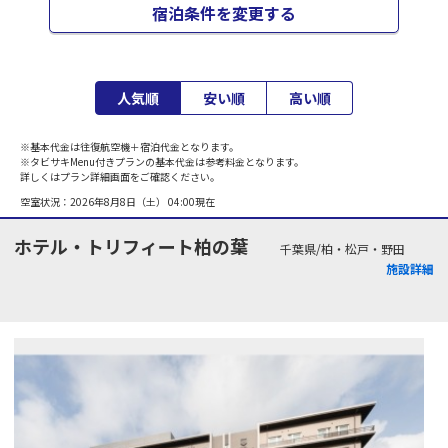
宿泊条件を変更する
人気順
安い順
高い順
※基本代金は往復航空機＋宿泊代金となります。
※タビサキMenu付きプランの基本代金は参考料金となります。
詳しくはプラン詳細画面をご確認ください。
空室状況：
2026年8月8日（土） 04:00
現在
ホテル・トリフィート柏の葉
千葉県/柏・松戸・野田
施設詳細