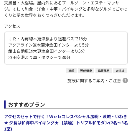
天風呂・大浴場。屋内外にあるプールゾーン・エステ・マッサー
ジ。そして和食・洋食・中華・バイキングと多彩なグルメでごゆっ
くりと夢の世界をおくつろぎいただけます。
アクセス
ＪＲ・内房線木更津駅より送迎バスで15分
アクアライン道木更津金田インターより5分
館山自動車道木更津金田インターより5分
羽田空港より車・タクシーで30分
旅館
天然温泉
露天風呂
大浴場
施設に関するご案内・ご注意
おすすめプラン
アクセスセットで行く！Ｗｅｂコレスペシャル房総・茨城・いわき
★ 夕食は和洋中バイキング★ 【禁煙】トリプル和モダン(2名～3名
1室)