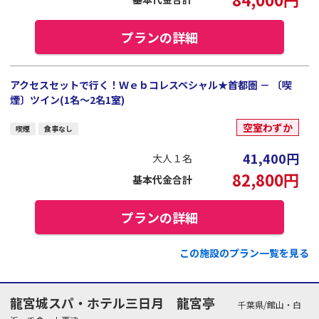
プランの詳細
アクセスセットで行く！Ｗｅｂコレスペシャル★首都圏 － 〔喫
煙〕ツイン(1名～2名1室)
空室わずか
喫煙
食事なし
41,400
円
大人１名
82,800
円
基本代金合計
プランの詳細
この施設のプラン一覧を見る
龍宮城スパ・ホテル三日月 龍宮亭
千葉県/館山・白