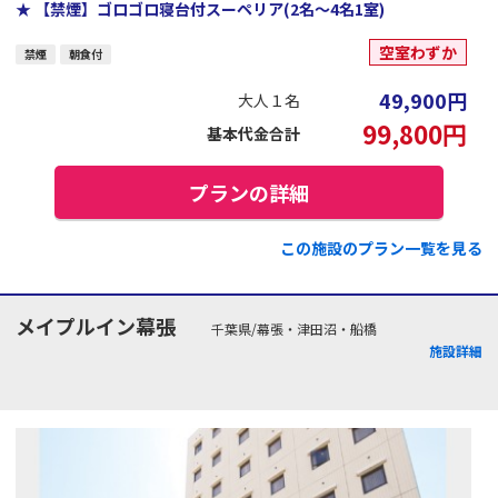
★ 【禁煙】ゴロゴロ寝台付スーペリア(2名～4名1室)
空室わずか
禁煙
朝食付
49,900
円
大人１名
99,800
円
基本代金合計
プランの詳細
この施設のプラン一覧を見る
メイプルイン幕張
千葉県/幕張・津田沼・船橋
施設詳細