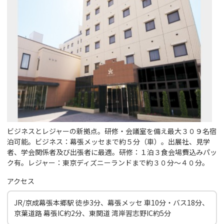
ビジネスとレジャーの新拠点。研修・会議室を備え最大３０９名宿
泊可能。ビジネス：幕張メッセまで約５分（車）。出展社、見学
者、学会関係者及び出張者に最適。研修：１泊３食会場費込みパッ
ク有。レジャー：東京ディズニーランドまで約３０分～４０分。
アクセス
JR/京成幕張本郷駅 徒歩3分、幕張メッセ 車10分・バス18分、
京葉道路 幕張IC約2分、東関道 湾岸習志野IC約5分