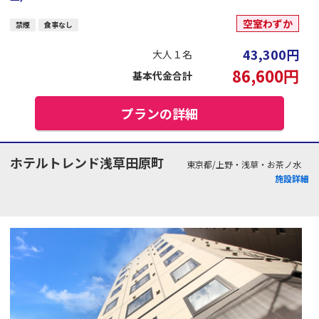
空室わずか
禁煙
食事なし
43,300
円
大人１名
86,600
円
基本代金合計
プランの詳細
ホテルトレンド浅草田原町
東京都/上野・浅草・お茶ノ水
施設詳細