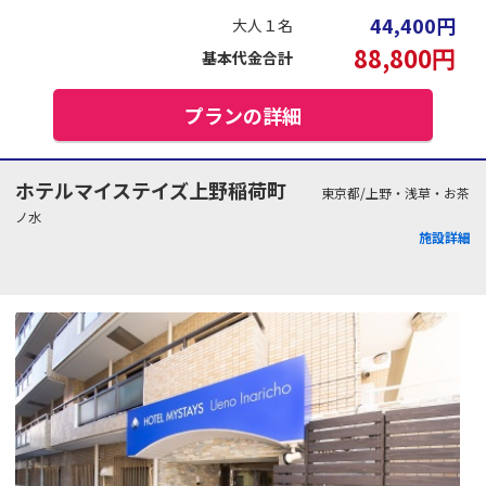
44,400
円
大人１名
88,800
円
基本代金合計
プランの詳細
ホテルマイステイズ上野稲荷町
東京都/上野・浅草・お茶
ノ水
施設詳細