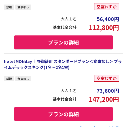
空室わずか
禁煙
食事なし
56,400
円
大人１名
112,800
円
基本代金合計
プランの詳細
hotel MONday 上野御徒町 スタンダードプラン＜食事なし＞ プラ
イムデラックスキング(1名～2名1室)
空室わずか
禁煙
食事なし
73,600
円
大人１名
147,200
円
基本代金合計
プランの詳細