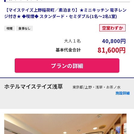
【マイステイズ上野稲荷町／素泊まり】★ミニキッチン 電子レン
ジ付き★ ◆喫煙◆ スタンダード・セミダブル(1名～2名1室)
空室わずか
喫煙
食事なし
40,800
円
大人１名
81,600
円
基本代金合計
プランの詳細
ホテルマイステイズ浅草
東京都/上野・浅草・お茶ノ水
施設詳細