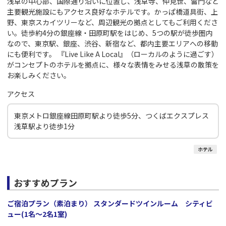
浅草の中心部、国際通り沿いに位置し、浅草寺、仲見世、雷門など
主要観光施設にもアクセス良好なホテルです。かっぱ橋道具街、上
野、東京スカイツリーなど、周辺観光の拠点としてもご利用くださ
い。徒歩約4分の銀座線・田原町駅をはじめ、5つの駅が徒歩圏内
なので、東京駅、銀座、渋谷、新宿など、都内主要エリアへの移動
にも便利です。 『Live Like A Local』（ローカルのように過ごす）
がコンセプトのホテルを拠点に、様々な表情をみせる浅草の散策を
お楽しみください。
アクセス
東京メトロ銀座線田原町駅より徒歩5分、つくばエクスプレス
浅草駅より徒歩1分
ホテル
おすすめプラン
ご宿泊プラン（素泊まり） スタンダードツインルーム シティビ
ュー(1名～2名1室)