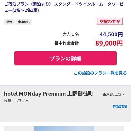
ご宿泊プラン（素泊まり） スタンダードツインルーム タワービ
ュー(1名～2名1室)
空室わずか
禁煙
食事なし
44,500
円
大人１名
89,000
円
基本代金合計
プランの詳細
この施設のプラン一覧を見る
hotel MONday Premium 上野御徒町
東京都/上野・
浅草・お茶ノ水
施設詳細