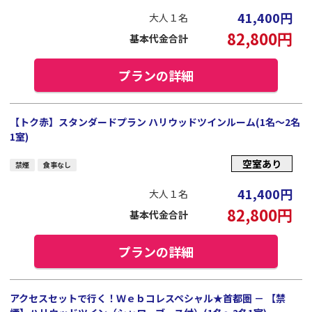
41,400
円
大人１名
82,800
円
基本代金合計
プランの詳細
【トク赤】スタンダードプラン ハリウッドツインルーム(1名～2名
1室)
空室あり
禁煙
食事なし
41,400
円
大人１名
82,800
円
基本代金合計
プランの詳細
アクセスセットで行く！Ｗｅｂコレスペシャル★首都圏 － 【禁