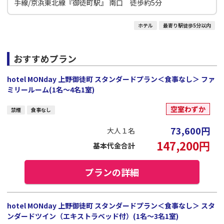
手線/京浜東北線『御徒町駅』 南口 徒歩約5分
ホテル
最寄り駅徒歩5分以内
おすすめプラン
hotel MONday 上野御徒町 スタンダードプラン＜食事なし＞ ファ
ミリールーム(1名～4名1室)
空室わずか
禁煙
食事なし
73,600
円
大人１名
147,200
円
基本代金合計
プランの詳細
hotel MONday 上野御徒町 スタンダードプラン＜食事なし＞ スタ
ンダードツイン（エキストラベッド付）(1名～3名1室)