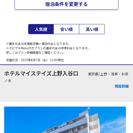
宿泊条件を変更する
人気順
安い順
高い順
※基本代金は往復航空機＋宿泊代金となります。
※タビサキMenu付きプランの基本代金は参考料金となります。
詳しくはプラン詳細画面をご確認ください。
空室状況：
2026年8月7日（金） 12:00
現在
ホテルマイステイズ上野入谷口
東京都/上野・浅草・お茶
ノ水
施設詳細