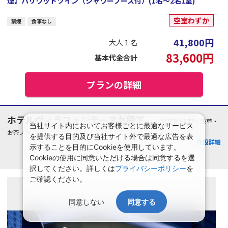
煙】ハリウッドツイン（シャワーブース付）(1名～2名1室)
空室わずか
禁煙
食事なし
41,800
円
大人１名
83,600
円
基本代金合計
プランの詳細
ホテルヴィラフォンテーヌ九段下
東京都/上野・浅草・
当社サイト内においてお客様ごとに最適なサービス
お茶ノ水
を提供する目的及び当社サイト外で最適な広告を表
施設詳細
示することを目的にCookieを使用しています。
Cookieの使用に同意いただける場合は同意するを選
択してください。詳しくは
プライバシーポリシー
を
ご確認ください。
同意しない
同意する