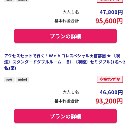
47,800
円
大人１名
95,600
円
基本代金合計
プランの詳細
アクセスセットで行く！Ｗｅｂコレスペシャル★首都圏 ★ 〔喫
煙〕スタンダードダブルルーム 旧）〔喫煙〕セミダブル(1名～2
名1室)
空室わずか
喫煙
朝食付
46,600
円
大人１名
93,200
円
基本代金合計
プランの詳細