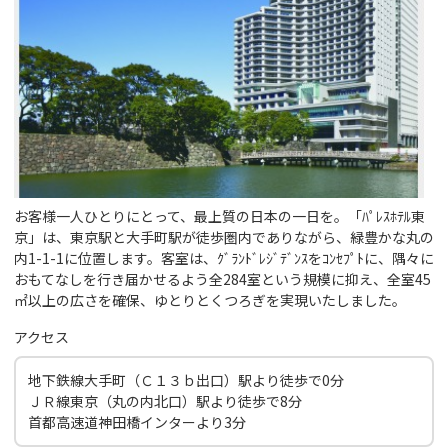
お客様一人ひとりにとって、最上質の日本の一日を。「ﾊﾟﾚｽﾎﾃﾙ東
京」は、東京駅と大手町駅が徒歩圏内でありながら、緑豊かな丸の
内1-1-1に位置します。客室は、ｸﾞﾗﾝﾄﾞﾚｼﾞﾃﾞﾝｽをｺﾝｾﾌﾟﾄに、隅々に
おもてなしを行き届かせるよう全284室という規模に抑え、全室45
㎡以上の広さを確保、ゆとりとくつろぎを実現いたしました。
アクセス
地下鉄線大手町（Ｃ１３ｂ出口）駅より徒歩で0分
ＪＲ線東京（丸の内北口）駅より徒歩で8分
首都高速道神田橋インターより3分