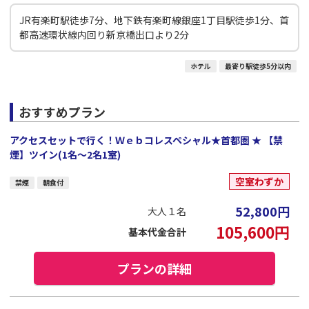
JR有楽町駅徒歩7分、地下鉄有楽町線銀座1丁目駅徒歩1分、首
都高速環状線内回り新京橋出口より2分
ホテル
最寄り駅徒歩5分以内
おすすめプラン
アクセスセットで行く！Ｗｅｂコレスペシャル★首都圏 ★ 【禁
煙】ツイン(1名～2名1室)
空室わずか
禁煙
朝食付
52,800
円
大人１名
105,600
円
基本代金合計
プランの詳細