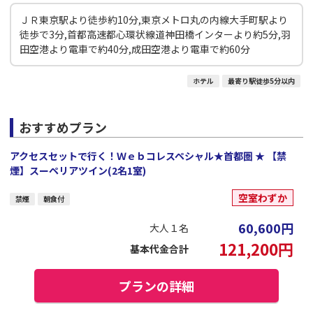
ＪＲ東京駅より徒歩約10分,東京メトロ丸の内線大手町駅より
徒歩で3分,首都高速都心環状線道神田橋インターより約5分,羽
田空港より電車で約40分,成田空港より電車で約60分
ホテル
最寄り駅徒歩5分以内
おすすめプラン
アクセスセットで行く！Ｗｅｂコレスペシャル★首都圏 ★ 【禁
煙】スーペリアツイン(2名1室)
空室わずか
禁煙
朝食付
60,600
円
大人１名
121,200
円
基本代金合計
プランの詳細