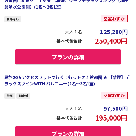
方全員に朝食をご用意★ 【禁煙】クラブデラックスキング（和田
倉噴水公園側）(1名～2名1室)
空室わずか
食事なし
125,200
円
大人１名
250,400
円
基本代金合計
プランの詳細
夏旅26★アクセスセットで行く！行っトク♪首都圏 ★ 【禁煙】デ
ラックスツインWITH バルコニー(2名～3名1室)
空室わずか
禁煙
朝食付
97,500
円
大人１名
195,000
円
基本代金合計
プランの詳細