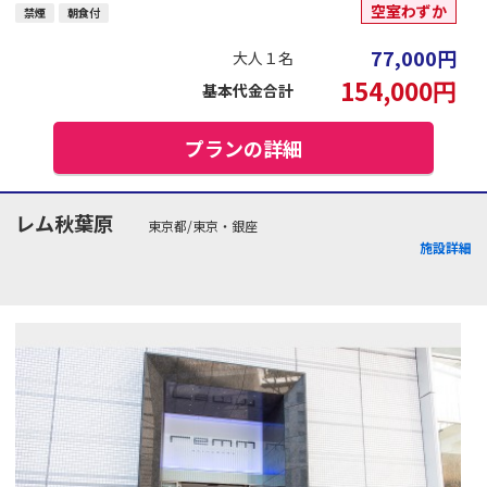
空室わずか
禁煙
朝食付
77,000
円
大人１名
154,000
円
基本代金合計
プランの詳細
レム秋葉原
東京都/東京・銀座
施設詳細