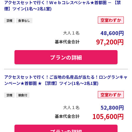
アクセスセットで行く！Ｗｅｂコレスペシャル★首都圏 － 【禁
煙】ツイン(1名～2名1室)
空室わずか
禁煙
食事なし
48,600
円
大人１名
97,200
円
基本代金合計
プランの詳細
アクセスセットで行く！ご当地の名産品が当たる！ロングランキャ
ンペーン★首都圏 ★ 【禁煙】ツイン(1名～2名1室)
空室わずか
禁煙
朝食付
52,800
円
大人１名
105,600
円
基本代金合計
プランの詳細