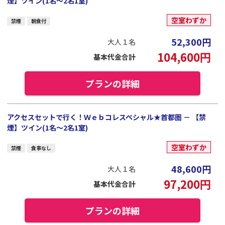
煙】ツイン(1名～2名1室)
空室わずか
禁煙
朝食付
52,300
円
大人１名
104,600
円
基本代金合計
プランの詳細
アクセスセットで行く！Ｗｅｂコレスペシャル★首都圏 － 【禁
煙】ツイン(1名～2名1室)
空室わずか
禁煙
食事なし
48,600
円
大人１名
97,200
円
基本代金合計
プランの詳細