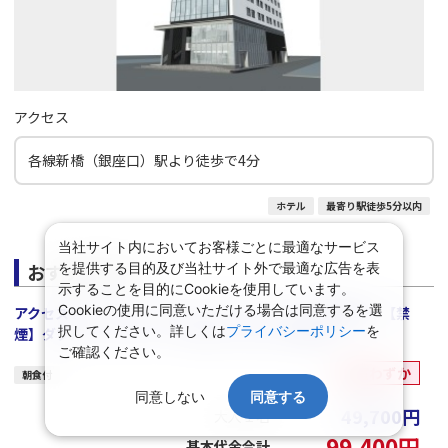
アクセス
各線新橋（銀座口）駅より徒歩で4分
ホテル
最寄り駅徒歩5分以内
当社サイト内においてお客様ごとに最適なサービス
おすすめプラン
を提供する目的及び当社サイト外で最適な広告を表
示することを目的にCookieを使用しています。
Cookieの使用に同意いただける場合は同意するを選
アクセスセットで行く！Ｗｅｂコレスペシャル★首都圏 ★ 【禁
択してください。詳しくは
プライバシーポリシー
を
煙】ダブル（シャワーブースのみ）(1名～2名1室)
ご確認ください。
空室わずか
朝食付
同意しない
同意する
49,700
円
大人１名
99,400
円
基本代金合計