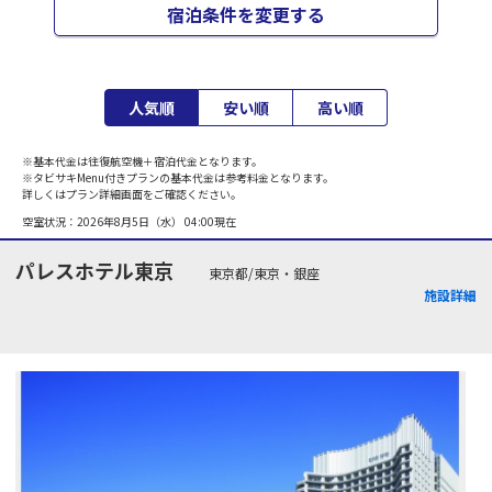
宿泊条件を変更する
人気順
安い順
高い順
※基本代金は往復航空機＋宿泊代金となります。
※タビサキMenu付きプランの基本代金は参考料金となります。
詳しくはプラン詳細画面をご確認ください。
空室状況：
2026年8月5日（水） 04:00
現在
パレスホテル東京
東京都/東京・銀座
施設詳細