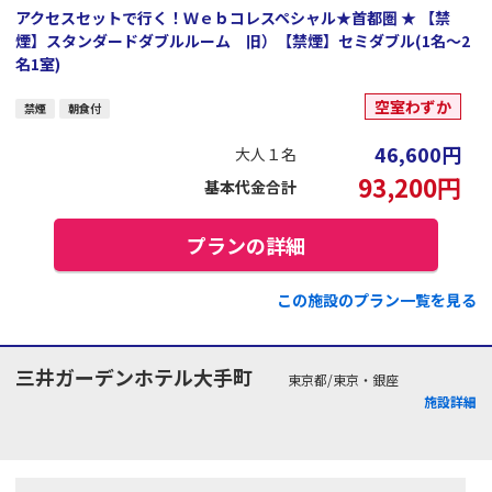
アクセスセットで行く！Ｗｅｂコレスペシャル★首都圏 ★ 【禁
煙】スタンダードダブルルーム 旧）【禁煙】セミダブル(1名～2
名1室)
空室わずか
禁煙
朝食付
46,600
円
大人１名
93,200
円
基本代金合計
プランの詳細
この施設のプラン一覧を見る
三井ガーデンホテル大手町
東京都/東京・銀座
施設詳細