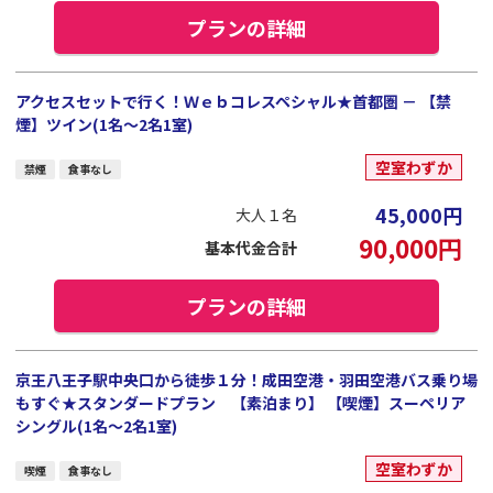
プランの詳細
アクセスセットで行く！Ｗｅｂコレスペシャル★首都圏 － 【禁
煙】ツイン(1名～2名1室)
空室わずか
禁煙
食事なし
45,000
円
大人１名
90,000
円
基本代金合計
プランの詳細
京王八王子駅中央口から徒歩１分！成田空港・羽田空港バス乗り場
もすぐ★スタンダードプラン 【素泊まり】 【喫煙】スーペリア
シングル(1名～2名1室)
空室わずか
喫煙
食事なし