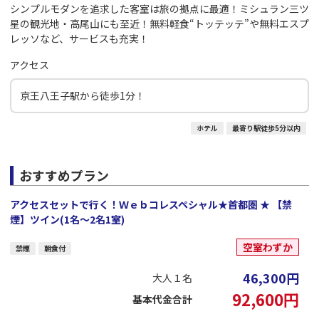
シンプルモダンを追求した客室は旅の拠点に最適！ミシュラン三ツ
星の観光地・高尾山にも至近！無料軽食“トッテッテ”や無料エスプ
レッソなど、サービスも充実！
アクセス
京王八王子駅から徒歩1分！
ホテル
最寄り駅徒歩5分以内
おすすめプラン
アクセスセットで行く！Ｗｅｂコレスペシャル★首都圏 ★ 【禁
煙】ツイン(1名～2名1室)
空室わずか
禁煙
朝食付
46,300
円
大人１名
92,600
円
基本代金合計