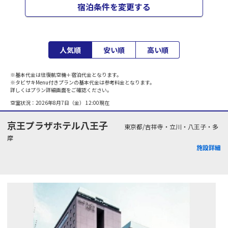
宿泊条件を変更する
人気順
安い順
高い順
※基本代金は往復航空機＋宿泊代金となります。
※タビサキMenu付きプランの基本代金は参考料金となります。
詳しくはプラン詳細画面をご確認ください。
空室状況：
2026年8月7日（金） 12:00
現在
京王プラザホテル八王子
東京都/吉祥寺・立川・八王子・多
摩
施設詳細