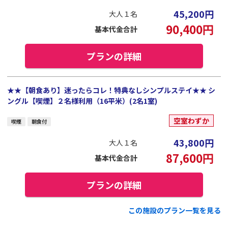
45,200
円
大人１名
90,400
円
基本代金合計
プランの詳細
★★【朝食あり】迷ったらコレ！特典なしシンプルステイ★★ シ
ングル【喫煙】２名様利用（16平米）(2名1室)
空室わずか
喫煙
朝食付
43,800
円
大人１名
87,600
円
基本代金合計
プランの詳細
この施設のプラン一覧を見る