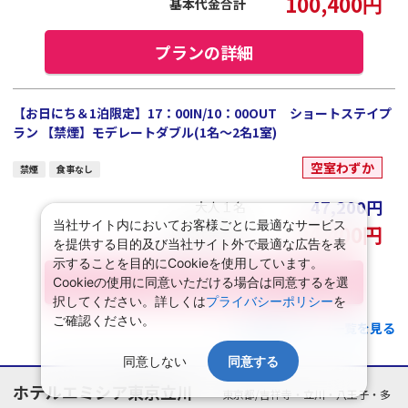
100,400
円
基本代金合計
プランの詳細
【お日にち＆1泊限定】17：00IN/10：00OUT ショートステイプ
ラン 【禁煙】モデレートダブル(1名～2名1室)
空室わずか
禁煙
食事なし
47,200
円
大人１名
当社サイト内においてお客様ごとに最適なサービス
94,400
円
基本代金合計
を提供する目的及び当社サイト外で最適な広告を表
示することを目的にCookieを使用しています。
プランの詳細
Cookieの使用に同意いただける場合は同意するを選
択してください。詳しくは
プライバシーポリシー
を
ご確認ください。
この施設のプラン一覧を見る
同意しない
同意する
ホテルエミシア東京立川
東京都/吉祥寺・立川・八王子・多