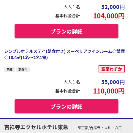
52,000
円
大人１名
104,000
円
基本代金合計
プランの詳細
シンプルホテルステイ(朝食付き) スーペリアツインルーム◇禁煙
◇18.4㎡(1名～2名1室)
空室わずか
禁煙
朝食付
55,000
円
大人１名
110,000
円
基本代金合計
プランの詳細
吉祥寺エクセルホテル東急
東京都/吉祥寺・立川・八王