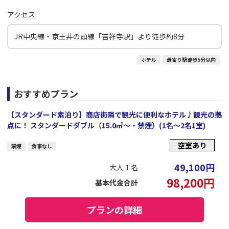
アクセス
JR中央線・京王井の頭線「吉祥寺駅」より徒歩約8分
ホテル
最寄り駅徒歩5分以内
おすすめプラン
【スタンダード素泊り】商店街隣で観光に便利なホテル♪観光の拠
点に！ スタンダードダブル（15.0㎡～・禁煙）(1名～2名1室)
空室あり
禁煙
食事なし
49,100
円
大人１名
98,200
円
基本代金合計
プランの詳細