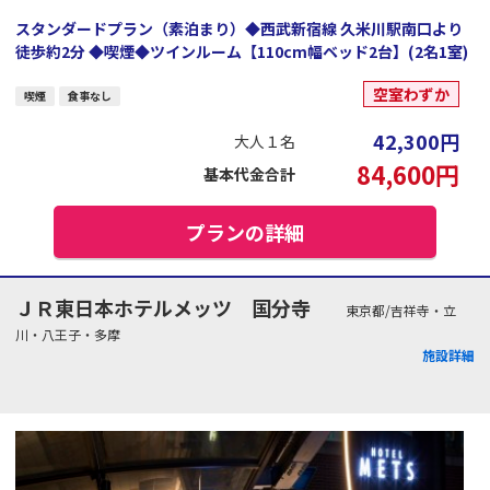
スタンダードプラン（素泊まり）◆西武新宿線 久米川駅南口より
徒歩約2分 ◆喫煙◆ツインルーム【110cm幅ベッド2台】(2名1室)
空室わずか
喫煙
食事なし
42,300
円
大人１名
84,600
円
基本代金合計
プランの詳細
ＪＲ東日本ホテルメッツ 国分寺
東京都/吉祥寺・立
川・八王子・多摩
施設詳細