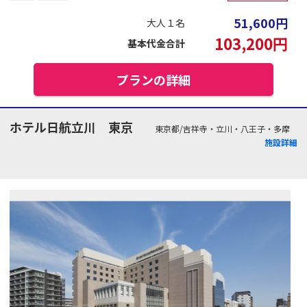
51,600
円
大人１名
103,200
円
基本代金合計
プランの詳細
ホテル日航立川 東京
東京都/吉祥寺・立川・八王子・多摩
施設詳細