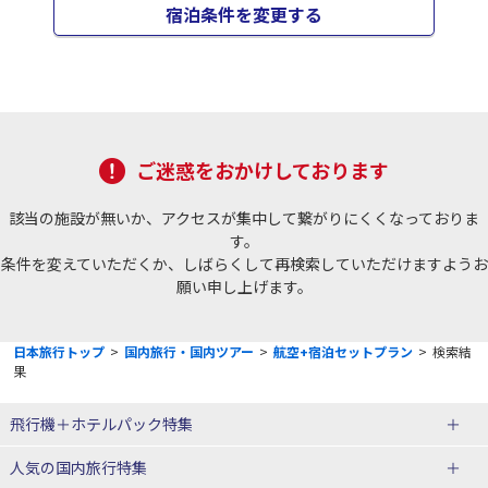
宿泊条件を変更する
ご迷惑をおかけしております
該当の施設が無いか、アクセスが集中して繋がりにくくなっておりま
す。
条件を変えていただくか、しばらくして再検索していただけますようお
願い申し上げます。
日本旅行トップ
>
国内旅行・国内ツアー
>
航空+宿泊セットプラン
>
検索結
果
飛行機＋ホテルパック特集
赤い風船ダイナミックパッケージ
ＪＡＬで行く飛行機+ホテルパック
人気の国内旅行特集
（飛行機+ホテルパック）