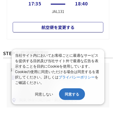
17:35
18:40
JAL131
航空便を変更する
STEP② 宿泊施設選択
当社サイト内においてお客様ごとに最適なサービス
を提供する目的及び当社サイト外で最適な広告を表
示することを目的にCookieを使用しています。
選択中の宿泊条件
Cookieの使用に同意いただける場合は同意するを選
泊数：1泊
部屋数・人数：2名1室
択してください。詳しくは
プライバシーポリシー
を
ご確認ください。
部屋タイプ：指定なし
食事条件：指定なし
同意しない
同意する
関東/神奈川県/川崎・鶴見/指定なし