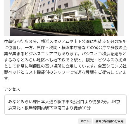
中華街へ徒歩３分、横浜スタジアムや山下公園にも徒歩５分の場所
に位置し、一方、県庁・税関・横浜市庁舎などの官公庁や多数の企
業が集まるビジネスエリアでもあります。パシフィコ横浜を始めと
するみなとみらい地区へも地下鉄で２駅と、観光・ビジネスの拠点
として非常に利便性の高い場所に立地しています。全室シモンズ社
製ベッドとミスト機能付のシャワーで快適な睡眠をご提供していま
す。
アクセス
みなとみらい線日本大通り駅下車3番出口より徒歩2分。JR京
浜東北・根岸線関内駅下車南口より徒歩10分
ホテル
最寄り駅徒歩5分以内