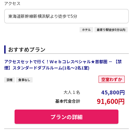
アクセス
東海道新幹線新横浜駅より徒歩で5分
ホテル
最寄り駅徒歩5分以内
おすすめプラン
アクセスセットで行く！Ｗｅｂコレスペシャル★首都圏 － 【禁
煙】スタンダードダブルルーム(1名～2名1室)
空室わずか
禁煙
食事なし
45,800
円
大人１名
91,600
円
基本代金合計
プランの詳細