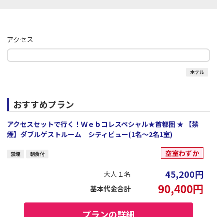
アクセス
ホテル
おすすめプラン
アクセスセットで行く！Ｗｅｂコレスペシャル★首都圏 ★ 【禁
煙】ダブルゲストルーム シティビュー(1名～2名1室)
空室わずか
禁煙
朝食付
45,200
円
大人１名
90,400
円
基本代金合計
プランの詳細