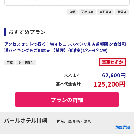
旅館
天然温泉
露天風呂
大浴場
おすすめプラン
アクセスセットで行く！Ｗｅｂコレスペシャル★首都圏 夕食は和
洋バイキングをご用意★ 【禁煙】和洋室(2名～6名1室)
空室わずか
禁煙
夕・朝食付
62,600
円
大人１名
125,200
円
基本代金合計
プランの詳細
パールホテル川崎
神奈川県/川崎・鶴見
施設詳細