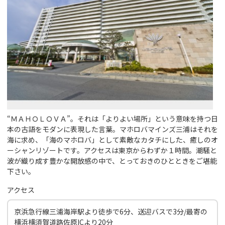
“ＭＡＨＯＬＯＶＡ”。それは「よりよい場所」という意味を持つ日
本の古語をモダンに表現した言葉。マホロバマインズ三浦はそれを
海に求め、「海のマホロバ」として素敵なカタチにした、癒しのオ
ーシャンリゾートです。アクセスは東京からわずか１時間。潮騒と
波が織り成す豊かな開放感の中で、とっておきのひとときをご堪能
下さい。
アクセス
京浜急行線三浦海岸駅より徒歩で6分、送迎バスで3分/最寄の
横浜横須賀道路佐原ICより20分