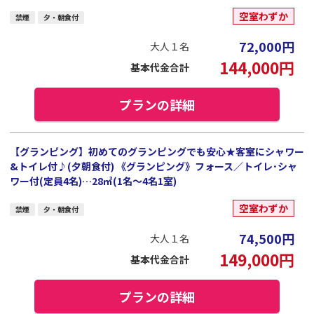
空室わずか
禁煙
夕・朝食付
72,000
円
大人１名
144,000
円
基本代金合計
プランの詳細
【グランピング】初めてのグランピングでも安心★客室にシャワー
&トイレ付♪(夕朝食付) 《グランピング》フォース／トイレ･シャ
ワー付(定員4名)…28㎡(1名～4名1室)
空室わずか
禁煙
夕・朝食付
74,500
円
大人１名
149,000
円
基本代金合計
プランの詳細