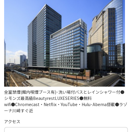
全室禁煙(館内喫煙ブース有)･洗い場付バスとレインシャワー付●
シモンズ最高級BeautyrestLUXESERIES●無料
wifi●Chromecast・Netflix・YouTube・Hulu･Abema搭載●ラゾ
ーナ川崎すぐ近
アクセス