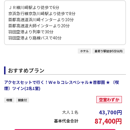
ＪＲ線川崎駅より徒歩で6分
京浜急行線京急川崎駅より徒歩で8分
首都高速道浜川崎インターより10分
首都高速道大師インターより20分
羽田空港より列車で30分
羽田空港より路線バスで40分
ホテル
最寄り駅徒歩5分以内
おすすめプラン
アクセスセットで行く！Ｗｅｂコレスペシャル★首都圏 ★ 〔喫
煙〕ツイン(2名1室)
空室わずか
喫煙
朝食付
43,700
円
大人１名
87,400
円
基本代金合計