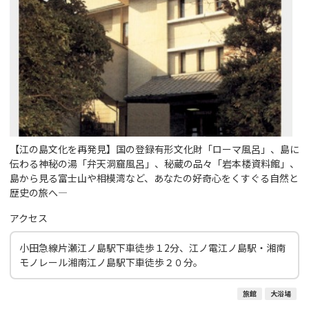
【江の島文化を再発見】国の登録有形文化財「ローマ風呂」、島に
伝わる神秘の湯「弁天洞窟風呂」、秘蔵の品々「岩本楼資料館」、
島から見る富士山や相模湾など、あなたの好奇心をくすぐる自然と
歴史の旅へ―
アクセス
小田急線片瀬江ノ島駅下車徒歩１2分、江ノ電江ノ島駅・湘南
モノレール湘南江ノ島駅下車徒歩２０分。
旅館
大浴場