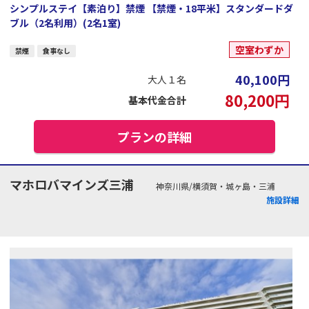
シンプルステイ【素泊り】禁煙 【禁煙・18平米】スタンダードダ
ブル（2名利用）(2名1室)
空室わずか
禁煙
食事なし
40,100
円
大人１名
80,200
円
基本代金合計
プランの詳細
マホロバマインズ三浦
神奈川県/横須賀・城ヶ島・三浦
施設詳細