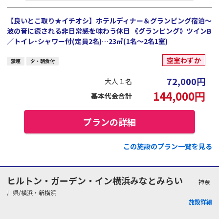
【良いとこ取り★イチオシ】ホテルディナー＆グランピング宿泊～
波の音に癒される非日常感を味わう休日 《グランピング》ツインB
／トイレ･シャワー付(定員2名)…23㎡(1名～2名1室)
空室わずか
禁煙
夕・朝食付
72,000
円
大人１名
144,000
円
基本代金合計
プランの詳細
この施設のプラン一覧を見る
ヒルトン・ガーデン・イン横浜みなとみらい
神奈
川県/横浜・新横浜
施設詳細