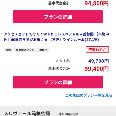
94,800
円
基本代金合計
プランの詳細
アクセスセットで行く！Ｗｅｂコレスペシャル★首都圏 【早期申
込】60日前までがお得♪★ 【禁煙】ツインルーム(2名1室)
空室わずか
禁煙
早期申込プラン
朝食付
49,700
円
大人１名
99,400
円
基本代金合計
プランの詳細
この施設のプラン一覧を見る
メルヴェール箱根強羅
神奈川県/箱根