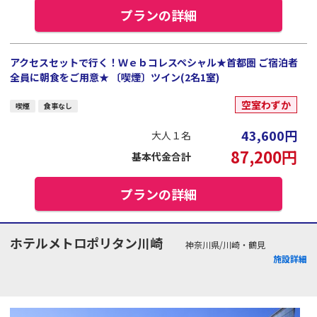
プランの詳細
アクセスセットで行く！Ｗｅｂコレスペシャル★首都圏 ご宿泊者
全員に朝食をご用意★ 〔喫煙〕ツイン(2名1室)
空室わずか
喫煙
食事なし
43,600
円
大人１名
87,200
円
基本代金合計
プランの詳細
ホテルメトロポリタン川崎
神奈川県/川崎・鶴見
施設詳細