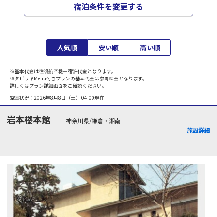
宿泊条件を変更する
人気順
安い順
高い順
※基本代金は往復航空機＋宿泊代金となります。
※タビサキMenu付きプランの基本代金は参考料金となります。
詳しくはプラン詳細画面をご確認ください。
空室状況：
2026年8月8日（土） 04:00
現在
岩本楼本館
神奈川県/鎌倉・湘南
施設詳細