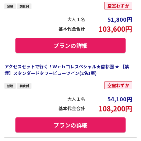
空室わずか
禁煙
朝食付
51,800
円
大人１名
103,600
円
基本代金合計
プランの詳細
アクセスセットで行く！Ｗｅｂコレスペシャル★首都圏 ★ 【禁
煙】スタンダードタワービューツイン(2名1室)
空室わずか
禁煙
朝食付
54,100
円
大人１名
108,200
円
基本代金合計
プランの詳細