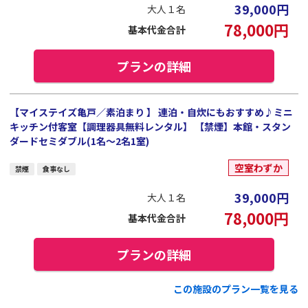
39,000
円
大人１名
78,000
円
基本代金合計
プランの詳細
【マイステイズ亀戸／素泊まり 】 連泊・自炊にもおすすめ♪ミニ
キッチン付客室【調理器具無料レンタル】 【禁煙】本館・スタン
ダードセミダブル(1名～2名1室)
空室わずか
禁煙
食事なし
39,000
円
大人１名
78,000
円
基本代金合計
プランの詳細
この施設のプラン一覧を見る