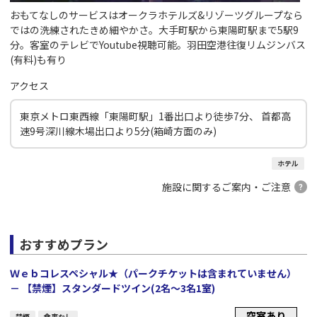
おもてなしのサービスはオークラホテルズ&リゾーツグループなら
ではの洗練されたきめ細やかさ。大手町駅から東陽町駅まで5駅9
分。客室のテレビでYoutube視聴可能。羽田空港往復リムジンバス
(有料)も有り
アクセス
東京メトロ東西線「東陽町駅」1番出口より徒歩7分、 首都高
速9号深川線木場出口より5分(箱崎方面のみ)
ホテル
施設に関するご案内・ご注意
おすすめプラン
Ｗｅｂコレスペシャル★（パークチケットは含まれていません）
－ 【禁煙】スタンダードツイン(2名～3名1室)
空室あり
禁煙
食事なし