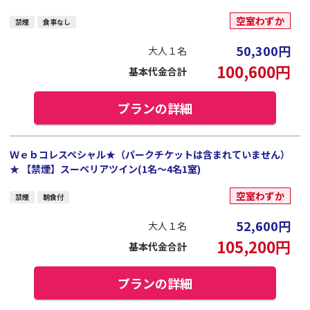
空室わずか
禁煙
食事なし
50,300
円
大人１名
100,600
円
基本代金合計
プランの詳細
Ｗｅｂコレスペシャル★（パークチケットは含まれていません）
★ 【禁煙】スーペリアツイン(1名～4名1室)
空室わずか
禁煙
朝食付
52,600
円
大人１名
105,200
円
基本代金合計
プランの詳細