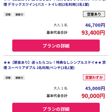
煙 デラックスツイン(バス・トイレ別)2名利用(2名1室)
空室あり
禁煙
朝食付
46,700
円
大人１名
93,400
円
基本代金合計
プランの詳細
★★【朝食あり】迷ったらコレ！特典なしシンプルステイ★★ 禁
煙 スーペリアダブル 2名利用/ベンチ(2名1室)
空室わずか
禁煙
朝食付
45,000
円
大人１名
90,000
円
基本代金合計
プランの詳細