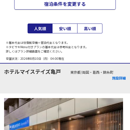
宿泊条件を変更する
人気順
安い順
高い順
※基本代金は往復航空機＋宿泊代金となります。
※タビサキMenu付きプランの基本代金は参考料金となります。
詳しくはプラン詳細画面をご確認ください。
空室状況：
2026年8月10日（月） 04:00
現在
ホテルマイステイズ亀戸
東京都/両国・葛西・錦糸町
施設詳細