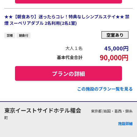
★★【朝食あり】迷ったらコレ！特典なしシンプルステイ★★ 禁
煙 スーペリアダブル 2名利用(2名1室)
空室あり
禁煙
朝食付
45,000
円
大人１名
90,000
円
基本代金合計
プランの詳細
この施設のプラン一覧を見る
東京イーストサイドホテル櫂会
東京都/両国・葛西・錦糸
町
施設詳細