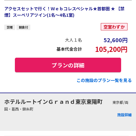
アクセスセットで行く！Ｗｅｂコレスペシャル★首都圏 ★ 【禁
煙】スーペリアツイン(1名～4名1室)
空室わずか
禁煙
朝食付
52,600
円
大人１名
105,200
円
基本代金合計
プランの詳細
この施設のプラン一覧を見る
ホテルルートインＧｒａｎｄ東京東陽町
東京都/両
国・葛西・錦糸町
施設詳細