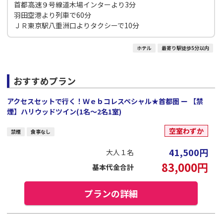
首都高速９号線道木場インターより3分
羽田空港より列車で60分
ＪＲ東京駅八重洲口よりタクシーで10分
ホテル
最寄り駅徒歩5分以内
おすすめプラン
アクセスセットで行く！Ｗｅｂコレスペシャル★首都圏 ー 【禁
煙】ハリウッドツイン(1名～2名1室)
空室わずか
禁煙
食事なし
41,500
円
大人１名
83,000
円
基本代金合計
プランの詳細