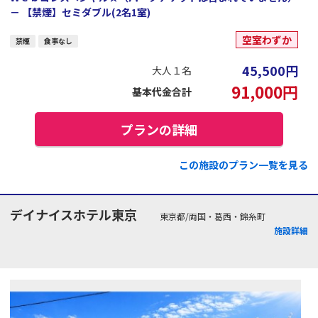
－ 【禁煙】セミダブル(2名1室)
空室わずか
禁煙
食事なし
45,500
円
大人１名
91,000
円
基本代金合計
プランの詳細
この施設のプラン一覧を見る
デイナイスホテル東京
東京都/両国・葛西・錦糸町
施設詳細