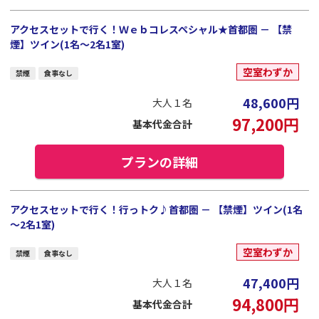
アクセスセットで行く！Ｗｅｂコレスペシャル★首都圏 － 【禁
煙】ツイン(1名～2名1室)
空室わずか
禁煙
食事なし
48,600
円
大人１名
97,200
円
基本代金合計
プランの詳細
アクセスセットで行く！行っトク♪首都圏 － 【禁煙】ツイン(1名
～2名1室)
空室わずか
禁煙
食事なし
47,400
円
大人１名
94,800
円
基本代金合計