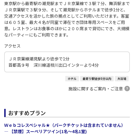
東京駅から最寄駅の潮見駅までＪＲ京葉線で３駅７分、舞浜駅まで
ＪＲ京葉駅で３駅９分、そして潮見駅からホテルまで徒歩1分と、
交通アクセスを活かした旅の拠点としてご利用いただけます。客室
は６０５室、最大４名が同室で滞在でき団体専用スペースをご用
意。レストランはお食事のほかに２００席まで貸切にでき、大規模
なパーティーにもご利用できます。
アクセス
ＪＲ京葉線潮見駅より徒歩で1分
首都高９号 深川線道枝川出口インターより4分
ホテル
最寄り駅徒歩5分以内
大浴場
施設に関するご案内・ご注意
おすすめプラン
Ｗｅｂコレスペシャル★（パークチケットは含まれていません）
― 【禁煙】スーペリアツイン(1名～4名1室)