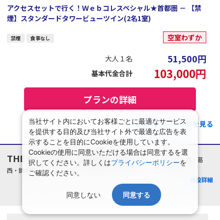
アクセスセットで行く！Ｗｅｂコレスペシャル★首都圏 － 【禁
煙】スタンダードタワービューツイン(2名1室)
空室わずか
禁煙
食事なし
51,500
円
大人１名
103,000
円
基本代金合計
プランの詳細
当社サイト内においてお客様ごとに最適なサービス
この施設のプラン一覧を見る
を提供する目的及び当社サイト外で最適な広告を表
示することを目的にCookieを使用しています。
Cookieの使用に同意いただける場合は同意するを選
THE GATE HOTEL 両国 by HULIC
東京都/両国・葛
択してください。詳しくは
プライバシーポリシー
を
西・錦糸町
ご確認ください。
施設詳細
同意しない
同意する