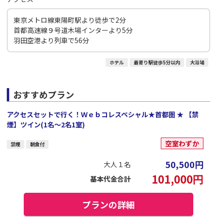
東京メトロ線東陽町駅より徒歩で2分
首都高速線９号道木場インターより5分
羽田空港より列車で56分
ホテル
最寄り駅徒歩5分以内
大浴場
おすすめプラン
アクセスセットで行く！Ｗｅｂコレスペシャル★首都圏 ★ 【禁
煙】ツイン(1名～2名1室)
空室わずか
禁煙
朝食付
50,500
円
大人１名
101,000
円
基本代金合計
プランの詳細