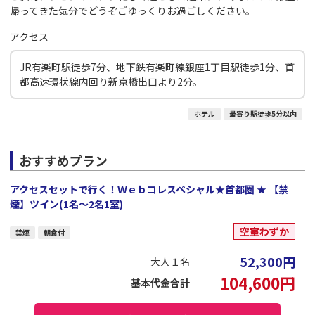
帰ってきた気分でどうぞごゆっくりお過ごしください。
アクセス
JR有楽町駅徒歩7分、地下鉄有楽町線銀座1丁目駅徒歩1分、首
都高速環状線内回り新京橋出口より2分。
ホテル
最寄り駅徒歩5分以内
おすすめプラン
アクセスセットで行く！Ｗｅｂコレスペシャル★首都圏 ★ 【禁
煙】ツイン(1名～2名1室)
空室わずか
禁煙
朝食付
52,300
円
大人１名
104,600
円
基本代金合計