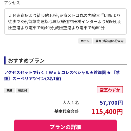
アクセス
ＪＲ東京駅より徒歩約10分,東京メトロ丸の内線大手町駅より
徒歩で3分,首都高速都心環状線道神田橋インターより約5分,羽
田空港より電車で約40分,成田空港より電車で約60分
ホテル
最寄り駅徒歩5分以内
おすすめプラン
アクセスセットで行く！Ｗｅｂコレスペシャル★首都圏 ★ 【禁
煙】スーペリアツイン(2名1室)
空室わずか
禁煙
朝食付
57,700
円
大人１名
115,400
円
基本代金合計
プランの詳細