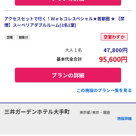
アクセスセットで行く！Ｗｅｂコレスペシャル★首都圏 ★ 【禁
煙】スーペリアダブルルーム(2名1室)
空室わずか
禁煙
朝食付
47,800
円
大人１名
95,600
円
基本代金合計
プランの詳細
この施設のプラン一覧を見る
三井ガーデンホテル大手町
東京都/東京・銀座
施設詳細