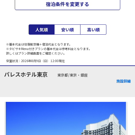
宿泊条件を変更する
人気順
安い順
高い順
※基本代金は往復航空機＋宿泊代金となります。
※タビサキMenu付きプランの基本代金は参考料金となります。
詳しくはプラン詳細画面をご確認ください。
空室状況：
2026年8月9日（日） 12:00
現在
パレスホテル東京
東京都/東京・銀座
施設詳細