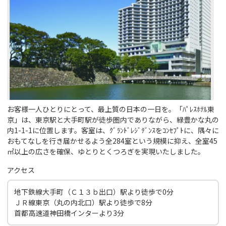
お客様一人ひとりにとって、最上質の日本の一日を。「ﾊﾟﾚｽﾎﾃﾙ東
京」は、東京駅と大手町駅が徒歩圏内でありながら、緑豊かな丸の
内1-1-1に位置します。客室は、ｸﾞﾗﾝﾄﾞﾚｼﾞﾃﾞﾝｽをｺﾝｾﾌﾟﾄに、隅々に
おもてなしを行き届かせるよう全284室という規模に抑え、全室45
㎡以上の広さを確保、ゆとりとくつろぎを実現いたしました。
アクセス
地下鉄線大手町（Ｃ１３ｂ出口）駅より徒歩で0分
ＪＲ線東京（丸の内北口）駅より徒歩で8分
首都高速道神田橋インターより3分