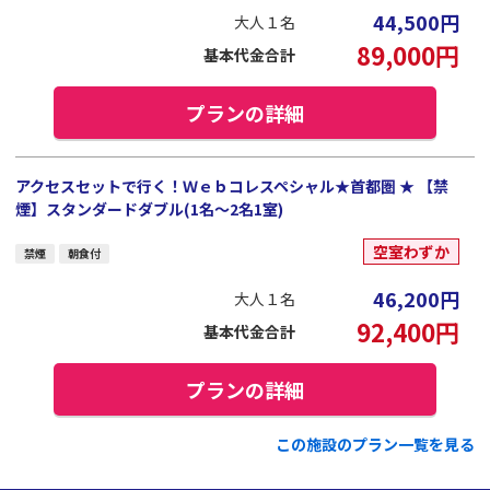
44,500
円
大人１名
89,000
円
基本代金合計
プランの詳細
アクセスセットで行く！Ｗｅｂコレスペシャル★首都圏 ★ 【禁
煙】スタンダードダブル(1名～2名1室)
空室わずか
禁煙
朝食付
46,200
円
大人１名
92,400
円
基本代金合計
プランの詳細
この施設のプラン一覧を見る