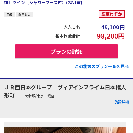
煙】ツイン（シャワーブース付）(2名1室)
空室わずか
禁煙
食事なし
49,100
円
大人１名
98,200
円
基本代金合計
プランの詳細
この施設のプラン一覧を見る
ＪＲ西日本グループ ヴィアインプライム日本橋人
形町
東京都/東京・銀座
施設詳細