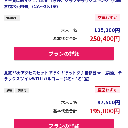
方全員に朝食をご用意★ 【禁煙】クラブデラックスキング（和田
倉噴水公園側）(1名～2名1室)
空室わずか
食事なし
125,200
円
大人１名
250,400
円
基本代金合計
プランの詳細
夏旅26★アクセスセットで行く！行っトク♪首都圏 ★ 【禁煙】デ
ラックスツインWITH バルコニー(2名～3名1室)
空室わずか
禁煙
朝食付
97,500
円
大人１名
195,000
円
基本代金合計
プランの詳細