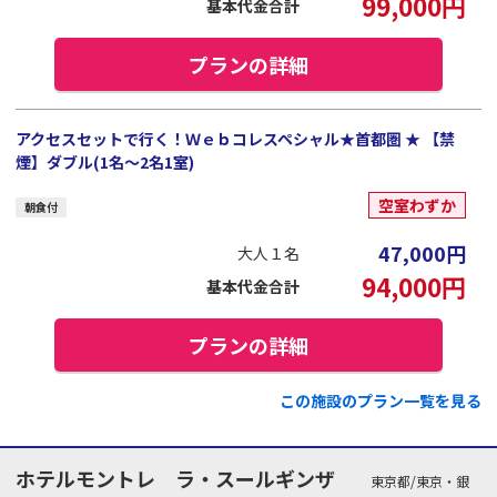
99,000
円
基本代金合計
プランの詳細
アクセスセットで行く！Ｗｅｂコレスペシャル★首都圏 ★ 【禁
煙】ダブル(1名～2名1室)
空室わずか
朝食付
47,000
円
大人１名
94,000
円
基本代金合計
プランの詳細
この施設のプラン一覧を見る
ホテルモントレ ラ・スールギンザ
東京都/東京・銀