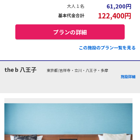
61,200
円
大人１名
122,400
円
基本代金合計
プランの詳細
この施設のプラン一覧を見る
the b 八王子
東京都/吉祥寺・立川・八王子・多摩
施設詳細