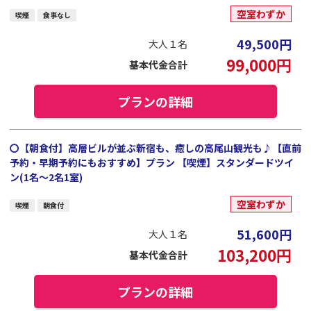
空室わずか
喫煙
食事なし
49,500
円
大人１名
99,000
円
基本代金合計
プランの詳細
〇【朝食付】高層ビルが並ぶ新宿も、癒しの高尾山観光も♪【直前
予約・早期予約にもおすすめ】プラン 【喫煙】スタンダードツイ
ン(1名～2名1室)
空室わずか
喫煙
朝食付
51,600
円
大人１名
103,200
円
基本代金合計
プランの詳細