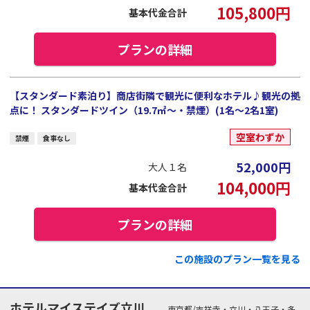
105,800
円
基本代金合計
プランの詳細
【スタンダード素泊り】商店街隣で観光に便利なホテル♪観光の拠
点に！ スタンダードツイン（19.7㎡～・禁煙）(1名～2名1室)
空室わずか
禁煙
食事なし
52,000
円
大人１名
104,000
円
基本代金合計
プランの詳細
この施設のプラン一覧を見る
ホテルマイステイズ立川
東京都/吉祥寺・立川・八王子・多