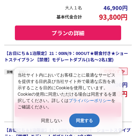
46,900
円
大人１名
93,800
円
基本代金合計
プランの詳細
【お日にち＆1泊限定】21：00IN/9：00OUT★朝食付き★ショー
トステイプラン 【禁煙】モデレートダブル(1名～2名1室)
空室わずか
禁煙
朝食付
当社サイト内においてお客様ごとに最適なサービス
を提供する目的及び当社サイト外で最適な広告を表
50,200
円
大人１名
示することを目的にCookieを使用しています。
100,400
円
基本代金合計
Cookieの使用に同意いただける場合は同意するを選
択してください。詳しくは
プライバシーポリシー
を
ご確認ください。
プランの詳細
同意しない
同意する
【お日にち＆1泊限定】17：00IN/10：00OUT ショートステイプ