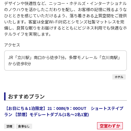
デザインや快適性など、ニッコー・ホテルズ・インターナショナル
のノウハウを活かしたこだわりを配し、お客様の記憶に残るような
ひとときを感じていただけるよう、落ち着きある上質空間をご提供
いたします。客室は全室Wi-Fi対応とシモンズ社製マットレスを完
備し、良質な眠りをお届けするとともにビジネス利用でも快適なホ
テルライフを実現します。
アクセス
JR「立川駅」南口から徒歩7分。多摩モノレール「立川南駅」
から徒歩8分
ホテル
おすすめプラン
【お日にち＆1泊限定】21：00IN/9：00OUT ショートステイプ
ラン 【禁煙】モデレートダブル(1名～2名1室)
空室わずか
禁煙
食事なし