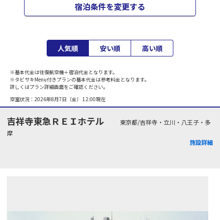
宿泊条件を変更する
人気順
安い順
高い順
※基本代金は往復航空機＋宿泊代金となります。
※タビサキMenu付きプランの基本代金は参考料金となります。
詳しくはプラン詳細画面をご確認ください。
空室状況：
2026年8月7日（金） 12:00
現在
吉祥寺東急ＲＥＩホテル
東京都/吉祥寺・立川・八王子・多
摩
施設詳細