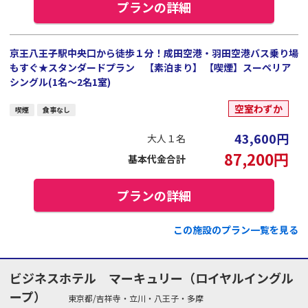
プランの詳細
京王八王子駅中央口から徒歩１分！成田空港・羽田空港バス乗り場
もすぐ★スタンダードプラン 【素泊まり】 【喫煙】スーペリア
シングル(1名～2名1室)
空室わずか
喫煙
食事なし
43,600
円
大人１名
87,200
円
基本代金合計
プランの詳細
この施設のプラン一覧を見る
ビジネスホテル マーキュリー（ロイヤルイングル
ープ）
東京都/吉祥寺・立川・八王子・多摩