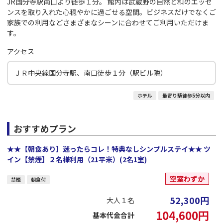
JR国分寺駅南口より徒歩１分。 館内は武蔵野の自然と和のエッセ
ンスを取り入れた心穏やかに過ごせる空間。ビジネスだけでなくご
家族での利用などさまざまなシーンに合わせてご利用いただけま
す。
アクセス
ＪＲ中央線国分寺駅、南口徒歩１分（駅ビル隣）
ホテル
最寄り駅徒歩5分以内
おすすめプラン
★★【朝食あり】迷ったらコレ！特典なしシンプルステイ★★ ツ
イン【禁煙】２名様利用（21平米）(2名1室)
空室わずか
禁煙
朝食付
52,300
円
大人１名
104,600
円
基本代金合計