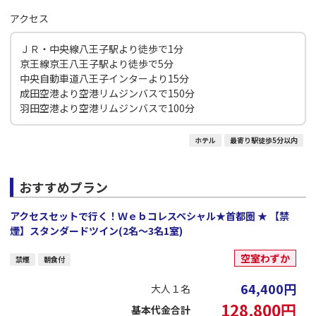
アクセス
ＪＲ・中央線八王子駅より徒歩で1分
京王線京王八王子駅より徒歩で5分
中央自動車道八王子インターより15分
成田空港より空港リムジンバスで150分
羽田空港より空港リムジンバスで100分
ホテル
最寄り駅徒歩5分以内
おすすめプラン
アクセスセットで行く！Ｗｅｂコレスペシャル★首都圏 ★ 【禁
煙】スタンダードツイン(2名～3名1室)
空室わずか
禁煙
朝食付
64,400
円
大人１名
128,800
円
基本代金合計