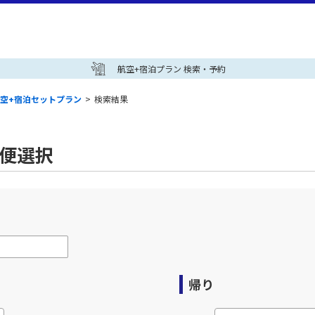
航空+宿泊プラン 検索・予約
空+宿泊セットプラン
>
検索結果
空便選択
帰り