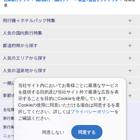
果
飛行機＋ホテルパック特集
赤い風船ダイナミックパッケージ
ＪＡＬで行く飛行機+ホテルパック
人気の国内旅行特集
（飛行機+ホテルパック）
東京ディズニーリゾート®への旅
ユニバーサル・スタジオ・ジャパ
都道府県から探す
ＡＮＡで行く飛行機+ホテルパック
出張パック
ンへの旅
人気のエリアから探す
温泉旅行
日帰り旅行
北海道旅行・ツアー
人気の温泉地から探す
東北
函館旅行
札幌旅行
北海道
一緒に行く人から探す
当社サイト内においてお客様ごとに最適なサービス
を提供する目的及び当社サイト外で最適な広告を表
青森旅行・ツアー
岩手旅行・ツアー
湯の川温泉(北海道)
定山渓温泉(北海道)
一人旅 国内版
家族・子連れ旅行 国内版
季節の国内旅行特集
示することを目的にCookieを使用しています。
宮城旅行・ツアー
秋田旅行・ツアー
仙台旅行
Cookieの使用に同意いただける場合は同意するを選
十勝川温泉(北海道)
阿寒湖温泉(北海道)
カップル・夫婦旅行 国内版
女子旅 国内版
桜・お花見特集
ゴールデンウィーク（GW）の国内
会社情報
プライバシーポリシー
択してください。詳しくは
プライバシーポリシー
を
旅行
山形旅行・ツアー
福島旅行・ツアー
洞爺湖温泉(北海道)
川湯温泉(北海道)
卒業旅行・学生旅行 国内版
旅行業登録票・約款
ご確認ください。
規約集
夏休み・お盆の国内旅行
7月の国内旅行
関東
旅行条件書
商標について
那須旅行
日光旅行
層雲峡温泉(北海道)
知床温泉(北海道)
同意しない
同意する
ニュースリリース
採用情報
8月の国内旅行
9月の国内旅行
東京旅行・ツアー
神奈川旅行・ツアー
小笠原旅行
大島旅行