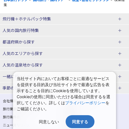
果
飛行機＋ホテルパック特集
赤い風船ダイナミックパッケージ
ＪＡＬで行く飛行機+ホテルパック
人気の国内旅行特集
（飛行機+ホテルパック）
東京ディズニーリゾート®への旅
ユニバーサル・スタジオ・ジャパ
都道府県から探す
ＡＮＡで行く飛行機+ホテルパック
出張パック
ンへの旅
人気のエリアから探す
温泉旅行
日帰り旅行
北海道旅行・ツアー
人気の温泉地から探す
東北
函館旅行
札幌旅行
北海道
一緒に行く人から探す
当社サイト内においてお客様ごとに最適なサービス
を提供する目的及び当社サイト外で最適な広告を表
青森旅行・ツアー
岩手旅行・ツアー
湯の川温泉(北海道)
定山渓温泉(北海道)
一人旅 国内版
家族・子連れ旅行 国内版
季節の国内旅行特集
示することを目的にCookieを使用しています。
宮城旅行・ツアー
秋田旅行・ツアー
仙台旅行
Cookieの使用に同意いただける場合は同意するを選
十勝川温泉(北海道)
阿寒湖温泉(北海道)
カップル・夫婦旅行 国内版
女子旅 国内版
桜・お花見特集
ゴールデンウィーク（GW）の国内
会社情報
プライバシーポリシー
択してください。詳しくは
プライバシーポリシー
を
旅行
山形旅行・ツアー
福島旅行・ツアー
洞爺湖温泉(北海道)
川湯温泉(北海道)
卒業旅行・学生旅行 国内版
旅行業登録票・約款
ご確認ください。
規約集
夏休み・お盆の国内旅行
7月の国内旅行
関東
旅行条件書
商標について
那須旅行
日光旅行
層雲峡温泉(北海道)
知床温泉(北海道)
同意しない
同意する
ニュースリリース
採用情報
8月の国内旅行
9月の国内旅行
東京旅行・ツアー
神奈川旅行・ツアー
小笠原旅行
大島旅行