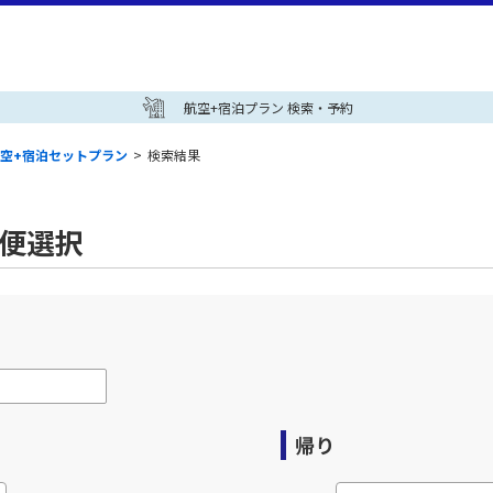
航空+宿泊プラン 検索・予約
空+宿泊セットプラン
>
検索結果
空便選択
帰り