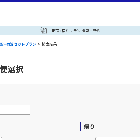
航空+宿泊プラン 検索・予約
空+宿泊セットプラン
>
検索結果
空便選択
帰り