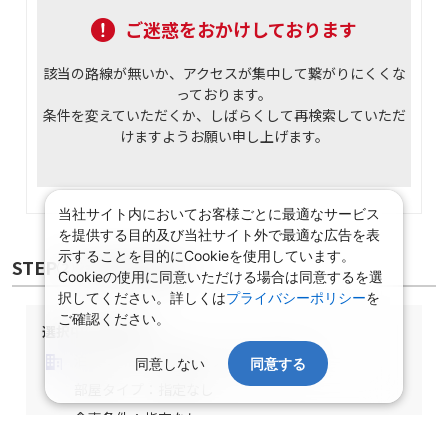
ご迷惑をおかけしております
該当の路線が無いか、アクセスが集中して繋がりにくくな
っております。
条件を変えていただくか、しばらくして再検索していただ
けますようお願い申し上げます。
当社サイト内においてお客様ごとに最適なサービス
を提供する目的及び当社サイト外で最適な広告を表
示することを目的にCookieを使用しています。
Cookieの使用に同意いただける場合は同意するを選
択してください。詳しくは
プライバシーポリシー
を
ご確認ください。
STEP② 宿泊施設選択
同意しない
同意する
選択中の宿泊条件
泊数：1泊
部屋数・人数：2名1室