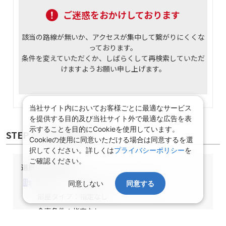
ご迷惑をおかけしております
該当の路線が無いか、アクセスが集中して繋がりにくくな
っております。
条件を変えていただくか、しばらくして再検索していただ
けますようお願い申し上げます。
当社サイト内においてお客様ごとに最適なサービス
を提供する目的及び当社サイト外で最適な広告を表
示することを目的にCookieを使用しています。
Cookieの使用に同意いただける場合は同意するを選
択してください。詳しくは
プライバシーポリシー
を
ご確認ください。
STEP② 宿泊施設選択
同意しない
同意する
選択中の宿泊条件
泊数：1泊
部屋数・人数：2名1室