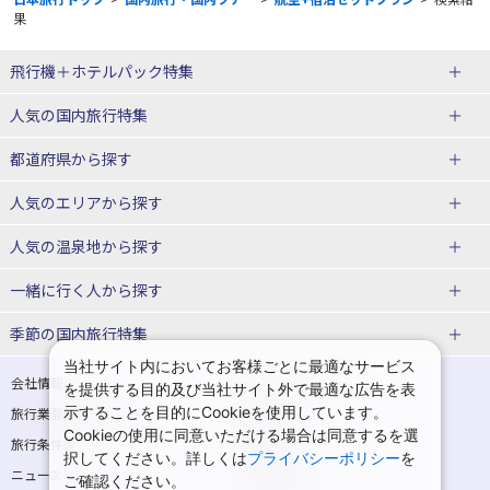
果
飛行機＋ホテルパック特集
赤い風船ダイナミックパッケージ
ＪＡＬで行く飛行機+ホテルパック
人気の国内旅行特集
（飛行機+ホテルパック）
東京ディズニーリゾート®への旅
ユニバーサル・スタジオ・ジャパ
都道府県から探す
ＡＮＡで行く飛行機+ホテルパック
出張パック
ンへの旅
人気のエリアから探す
温泉旅行
日帰り旅行
北海道旅行・ツアー
人気の温泉地から探す
東北
函館旅行
札幌旅行
北海道
一緒に行く人から探す
青森旅行・ツアー
岩手旅行・ツアー
湯の川温泉(北海道)
定山渓温泉(北海道)
一人旅 国内版
家族・子連れ旅行 国内版
季節の国内旅行特集
宮城旅行・ツアー
秋田旅行・ツアー
仙台旅行
当社サイト内においてお客様ごとに最適なサービス
十勝川温泉(北海道)
阿寒湖温泉(北海道)
カップル・夫婦旅行 国内版
女子旅 国内版
桜・お花見特集
ゴールデンウィーク（GW）の国内
会社情報
プライバシーポリシー
を提供する目的及び当社サイト外で最適な広告を表
旅行
山形旅行・ツアー
福島旅行・ツアー
洞爺湖温泉(北海道)
川湯温泉(北海道)
示することを目的にCookieを使用しています。
卒業旅行・学生旅行 国内版
旅行業登録票・約款
規約集
Cookieの使用に同意いただける場合は同意するを選
夏休み・お盆の国内旅行
7月の国内旅行
関東
旅行条件書
商標について
那須旅行
日光旅行
層雲峡温泉(北海道)
知床温泉(北海道)
択してください。詳しくは
プライバシーポリシー
を
ニュースリリース
採用情報
8月の国内旅行
9月の国内旅行
ご確認ください。
東京旅行・ツアー
神奈川旅行・ツアー
小笠原旅行
大島旅行