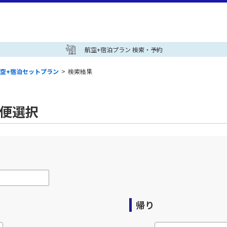
航空+宿泊プラン 検索・予約
空+宿泊セットプラン
>
検索結果
空便選択
帰り