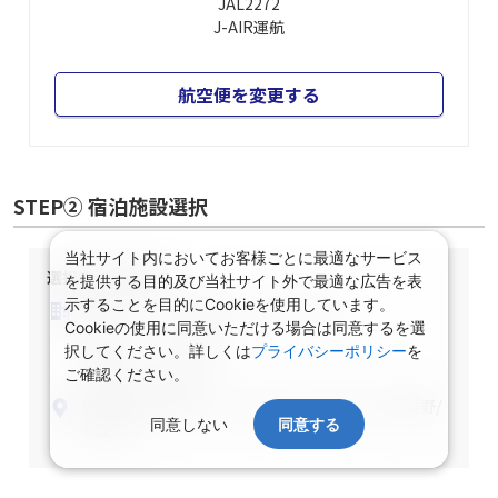
信州松本
大阪(伊丹)
10:45
11:40
JAL2272
J-AIR
運航
航空便を変更する
当社サイト内においてお客様ごとに最適なサービス
STEP② 宿泊施設選択
を提供する目的及び当社サイト外で最適な広告を表
示することを目的にCookieを使用しています。
Cookieの使用に同意いただける場合は同意するを選
選択中の宿泊条件
択してください。詳しくは
プライバシーポリシー
を
ご確認ください。
泊数：1泊
部屋数・人数：2名1室
部屋タイプ：指定なし
同意しない
同意する
食事条件：指定なし
甲信越/長野県/松本・上高地・白骨・浅間・安曇野/