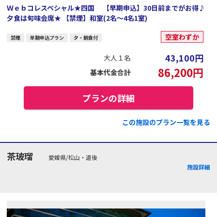
Ｗｅｂコレスペシャル★四国 【早期申込】30日前までがお得♪
夕食は旬味会席★ 【禁煙】和室(2名～4名1室)
空室わずか
禁煙
早期申込プラン
夕・朝食付
43,100
円
大人１名
86,200
円
基本代金合計
プランの詳細
この施設のプラン一覧を見る
茶玻瑠
愛媛県/松山・道後
施設詳細