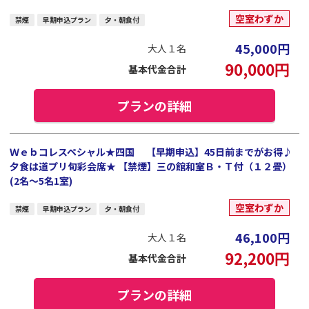
空室わずか
禁煙
早期申込プラン
夕・朝食付
45,000
円
大人１名
90,000
円
基本代金合計
プランの詳細
Ｗｅｂコレスペシャル★四国 【早期申込】45日前までがお得♪
夕食は道プリ旬彩会席★ 【禁煙】三の館和室Ｂ・Ｔ付（１２畳）
(2名～5名1室)
空室わずか
禁煙
早期申込プラン
夕・朝食付
46,100
円
大人１名
92,200
円
基本代金合計
プランの詳細