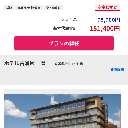
空室わずか
禁煙
露天風呂付き客室
夕・朝食付
75,700
円
大人１名
151,400
円
基本代金合計
プランの詳細
ホテル古湧園 遥
愛媛県/松山・道後
施設詳細