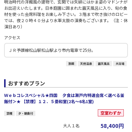
明治時代の洋館風の建物で、玄関では矢絣にはかま姿のマドンナが
お出迎えいたします。日本庭園に囲まれた露天風呂に入り、旬の食
材を使った会席料理をお楽しみ下さい。３階まで吹き抜けのロビー
では、夜２０時４０分より水軍太鼓の演奏もございます。（注：休
演日あり）
アクセス
ＪＲ予讃線松山駅松山駅より市内電車で25分。
旅館
天然温泉
露天風呂
大浴場
おすすめプラン
Ｗｅｂコレスペシャル★四国 夕食は瀬戸内特選会席＜選べる釜
飯付＞★ 【禁煙】１２．５畳和室(2名～6名1室)
空室わずか
禁煙
夕・朝食付
58,400
円
大人１名