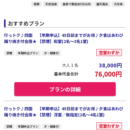
旅館
天然温泉
最寄り駅徒歩5分以内
露天風呂
大浴場
おすすめプラン
行っトク♪四国 【早期申込】45日前までがお得♪夕食はあわび
踊り焼き付会席★ 【禁煙】和室(2名～3名1室)
空室わずか
禁煙
早期申込プラン
夕・朝食付
38,000
円
大人１名
76,000
円
基本代金合計
プランの詳細
行っトク♪四国 【早期申込】45日前までがお得♪夕食はあわび
踊り焼き付会席★ 【禁煙】洋室／無指定(2名～4名1室)
空室わずか
禁煙
早期申込プラン
夕・朝食付