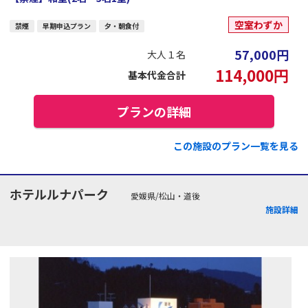
空室わずか
禁煙
早期申込プラン
夕・朝食付
57,000
円
大人１名
114,000
円
基本代金合計
プランの詳細
この施設のプラン一覧を見る
ホテルルナパーク
愛媛県/松山・道後
施設詳細