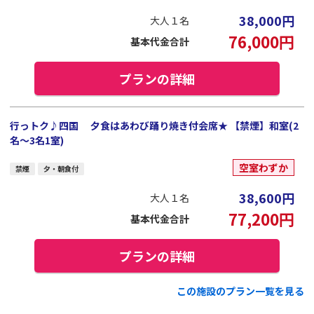
38,000
円
大人１名
76,000
円
基本代金合計
プランの詳細
行っトク♪四国 夕食はあわび踊り焼き付会席★ 【禁煙】和室(2
名～3名1室)
空室わずか
禁煙
夕・朝食付
38,600
円
大人１名
77,200
円
基本代金合計
プランの詳細
この施設のプラン一覧を見る