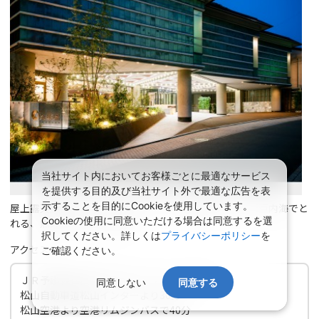
当社サイト内においてお客様ごとに最適なサービス
を提供する目的及び当社サイト外で最適な広告を表
示することを目的にCookieを使用しています。
屋上露天風呂より、市内一望できる。懐石料理には、瀬戸内海でと
Cookieの使用に同意いただける場合は同意するを選
れる、魚介類を中心に調理。
択してください。詳しくは
プライバシーポリシー
を
アクセス
ご確認ください。
ＪＲ予讃線松山駅より車・タクシーで15分
同意しない
同意する
松山自動車道松山インターより30分
松山空港より空港リムジンバスで40分