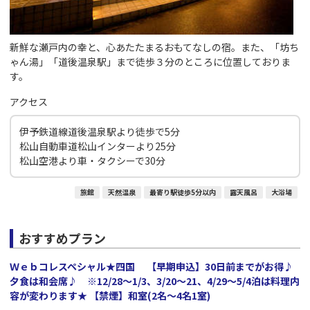
新鮮な瀬戸内の幸と、心あたたまるおもてなしの宿。また、「坊ち
ゃん湯」「道後温泉駅」まで徒歩３分のところに位置しておりま
す。
アクセス
伊予鉄道線道後温泉駅より徒歩で5分
松山自動車道松山インターより25分
松山空港より車・タクシーで30分
旅館
天然温泉
最寄り駅徒歩5分以内
露天風呂
大浴場
おすすめプラン
Ｗｅｂコレスペシャル★四国 【早期申込】30日前までがお得♪
夕食は和会席♪ ※12/28～1/3、3/20～21、4/29～5/4泊は料理内
容が変わります★ 【禁煙】和室(2名～4名1室)