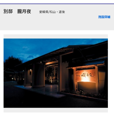
別邸 朧月夜
愛媛県/松山・道後
施設詳細