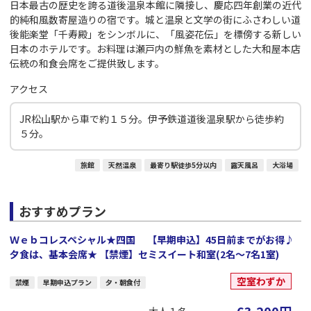
日本最古の歴史を誇る道後温泉本館に隣接し、慶応四年創業の近代
的純和風数寄屋造りの宿です。城と温泉と文学の街にふさわしい道
後能楽堂「千寿殿」をシンボルに、「風姿花伝」を標傍する新しい
日本のホテルです。お料理は瀬戸内の鮮魚を素材とした大和屋本店
伝統の和食会席をご提供致します。
アクセス
JR松山駅から車で約１５分。伊予鉄道道後温泉駅から徒歩約
５分。
旅館
天然温泉
最寄り駅徒歩5分以内
露天風呂
大浴場
おすすめプラン
Ｗｅｂコレスペシャル★四国 【早期申込】45日前までがお得♪
夕食は、基本会席★ 【禁煙】セミスイート和室(2名～7名1室)
空室わずか
禁煙
早期申込プラン
夕・朝食付