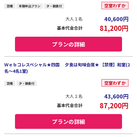
空室わずか
禁煙
早期申込プラン
夕・朝食付
40,600
円
大人１名
81,200
円
基本代金合計
プランの詳細
Ｗｅｂコレスペシャル★四国 夕食は旬味会席★ 【禁煙】和室(2
名～4名1室)
空室わずか
禁煙
夕・朝食付
43,600
円
大人１名
87,200
円
基本代金合計
プランの詳細