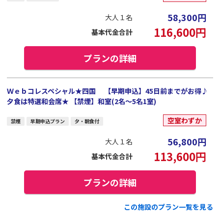
58,300
円
大人１名
116,600
円
基本代金合計
プランの詳細
Ｗｅｂコレスペシャル★四国 【早期申込】45日前までがお得♪
夕食は特選和会席★ 【禁煙】和室(2名～5名1室)
空室わずか
禁煙
早期申込プラン
夕・朝食付
56,800
円
大人１名
113,600
円
基本代金合計
プランの詳細
この施設のプラン一覧を見る