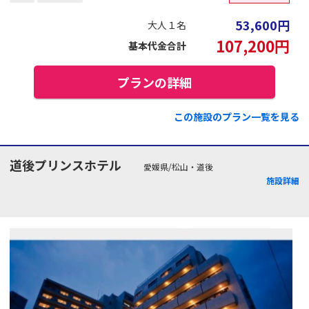
53,600
円
大人１名
107,200
円
基本代金合計
プランの詳細
この施設のプラン一覧を見る
道後プリンスホテル
愛媛県/松山・道後
施設詳細