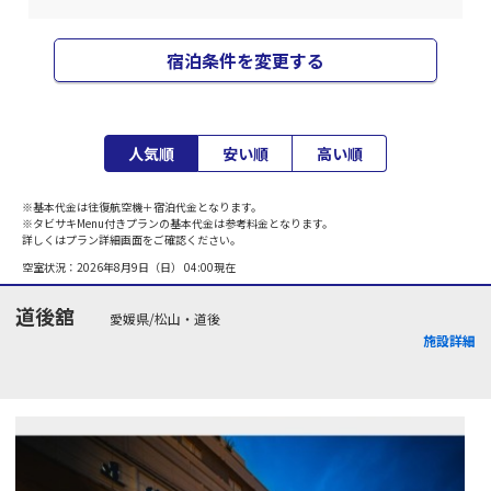
宿泊条件を変更する
人気順
安い順
高い順
※基本代金は往復航空機＋宿泊代金となります。
※タビサキMenu付きプランの基本代金は参考料金となります。
詳しくはプラン詳細画面をご確認ください。
空室状況：
2026年8月9日（日） 04:00
現在
道後舘
愛媛県/松山・道後
施設詳細