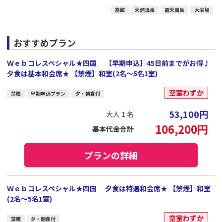
旅館
天然温泉
露天風呂
大浴場
おすすめプラン
Ｗｅｂコレスペシャル★四国 【早期申込】45日前までがお得♪
夕食は基本和会席★ 【禁煙】和室(2名～5名1室)
空室わずか
禁煙
早期申込プラン
夕・朝食付
53,100
円
大人１名
106,200
円
基本代金合計
プランの詳細
Ｗｅｂコレスペシャル★四国 夕食は特選和会席★ 【禁煙】和室
(2名～5名1室)
空室わずか
禁煙
夕・朝食付