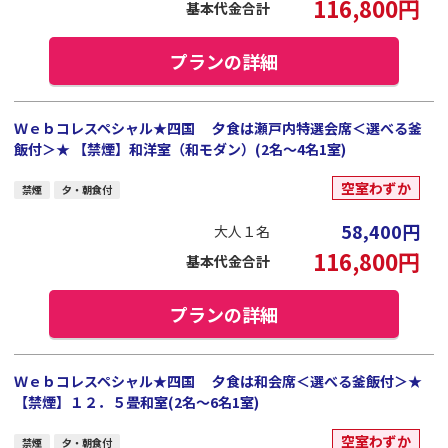
116,800
円
基本代金合計
プランの詳細
Ｗｅｂコレスペシャル★四国 夕食は瀬戸内特選会席＜選べる釜
飯付＞★ 【禁煙】和洋室（和モダン）(2名～4名1室)
空室わずか
禁煙
夕・朝食付
58,400
円
大人１名
116,800
円
基本代金合計
プランの詳細
Ｗｅｂコレスペシャル★四国 夕食は和会席＜選べる釜飯付＞★
【禁煙】１２．５畳和室(2名～6名1室)
空室わずか
禁煙
夕・朝食付