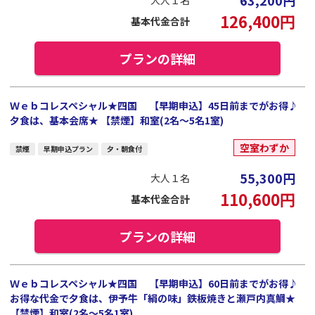
63,200
円
大人１名
126,400
円
基本代金合計
プランの詳細
Ｗｅｂコレスペシャル★四国 【早期申込】45日前までがお得♪
夕食は、基本会席★ 【禁煙】和室(2名～5名1室)
空室わずか
禁煙
早期申込プラン
夕・朝食付
55,300
円
大人１名
110,600
円
基本代金合計
プランの詳細
Ｗｅｂコレスペシャル★四国 【早期申込】60日前までがお得♪
お得な代金で夕食は、伊予牛「絹の味」鉄板焼きと瀬戸内真鯛★
【禁煙】和室(2名～5名1室)