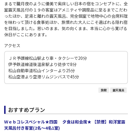
まるで朧月夜のように優美で奥床しい日本の宿をコンセプトに、全
室露天風呂付の１９の客室はアメニティや調度品に至るまでこだわ
ったほか、足湯と離れの露天風呂、完全個室で地物中心の会席料理
を味わって頂ける食事処ほか、旅慣れた大人にこそ選ばれる隠れ宿
を目指しました。思いのまま、気の向くまま、本当に心から寛げる
休日がここにあります。
アクセス
ＪＲ予讃線松山駅より車・タクシーで20分
伊予鉄道線道後温泉駅より徒歩で8分
松山自動車道松山インターより25分
松山空港より空港リムジンバスで45分
旅館
露天風呂
おすすめプラン
Ｗｅｂコレスペシャル★四国 夕食は和会席★ 【禁煙】和洋室露
天風呂付き客室(2名～4名1室)