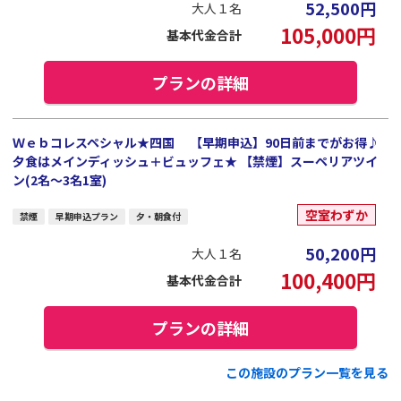
52,500
円
大人１名
105,000
円
基本代金合計
プランの詳細
Ｗｅｂコレスペシャル★四国 【早期申込】90日前までがお得♪
夕食はメインディッシュ＋ビュッフェ★ 【禁煙】スーペリアツイ
ン(2名～3名1室)
空室わずか
禁煙
早期申込プラン
夕・朝食付
50,200
円
大人１名
100,400
円
基本代金合計
プランの詳細
この施設のプラン一覧を見る