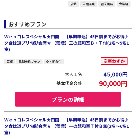
旅館
天然温泉
露天風呂
大浴場
おすすめプラン
Ｗｅｂコレスペシャル★四国 【早期申込】45日前までがお得♪
夕食は道プリ旬彩会席★ 【禁煙】三の館和室Ｂ・Ｔ付(2名～5名1
室)
空室わずか
禁煙
早期申込プラン
夕・朝食付
45,000
円
大人１名
90,000
円
基本代金合計
プランの詳細
Ｗｅｂコレスペシャル★四国 【早期申込】45日前までがお得♪
夕食は道プリ旬彩会席★ 【禁煙】一の館和室Ｔ付Ｂ無(2名～6名1
室)