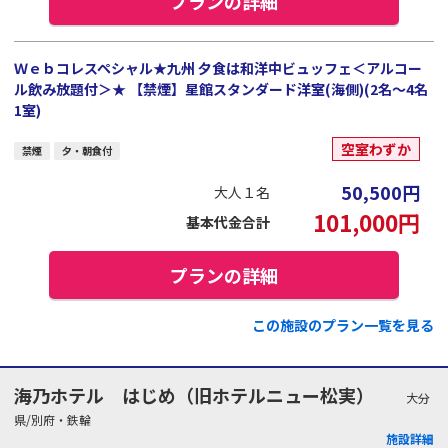
プランの詳細
Ｗｅｂコレスペシャル★九州 夕食は和洋中ビュッフェ＜アルコー
ル飲み放題付＞★ 【禁煙】星館スタンダード洋室(海側)(2名～4名
1室)
空室わずか
禁煙
夕・朝食付
50,500
円
大人１名
101,000
円
基本代金合計
プランの詳細
この施設のプラン一覧を見る
海乃ホテル はじめ（旧ホテルニュー松実）
大分
県/別府・鉄輪
施設詳細