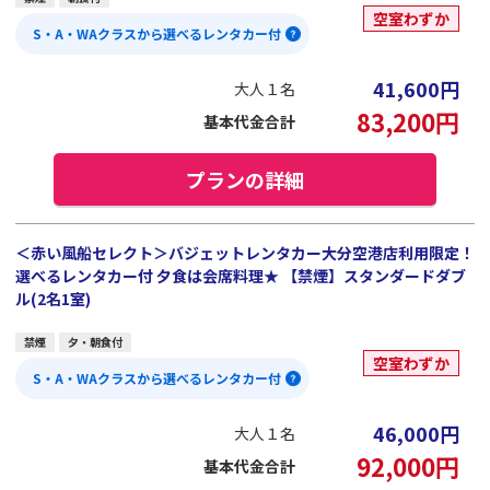
空室わずか
S・A・WAクラスから選べるレンタカー付
41,600
円
大人１名
83,200
円
基本代金合計
プランの詳細
＜赤い風船セレクト＞バジェットレンタカー大分空港店利用限定！
選べるレンタカー付 夕食は会席料理★ 【禁煙】スタンダードダブ
ル(2名1室)
禁煙
夕・朝食付
空室わずか
S・A・WAクラスから選べるレンタカー付
46,000
円
大人１名
92,000
円
基本代金合計