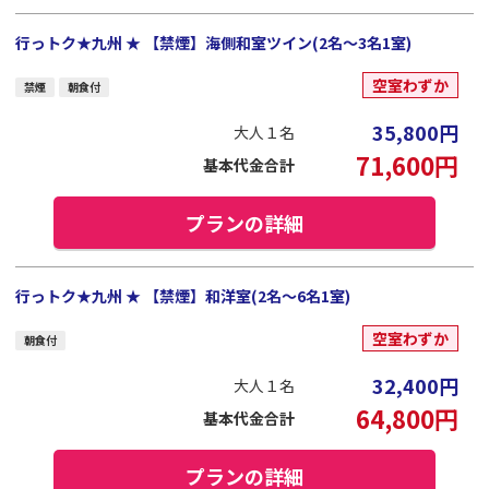
行っトク★九州 ★ 【禁煙】海側和室ツイン(2名～3名1室)
空室わずか
禁煙
朝食付
35,800
円
大人１名
71,600
円
基本代金合計
プランの詳細
行っトク★九州 ★ 【禁煙】和洋室(2名～6名1室)
空室わずか
朝食付
32,400
円
大人１名
64,800
円
基本代金合計
プランの詳細