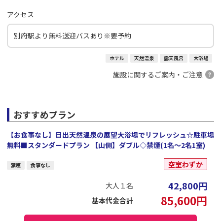
アクセス
別府駅より無料送迎バスあり※要予約
ホテル
天然温泉
露天風呂
大浴場
施設に関するご案内・ご注意
おすすめプラン
【お食事なし】日出天然温泉の展望大浴場でリフレッシュ☆駐車場
無料■スタンダードプラン 【山側】ダブル◇禁煙(1名～2名1室)
空室わずか
禁煙
食事なし
42,800
円
大人１名
85,600
円
基本代金合計