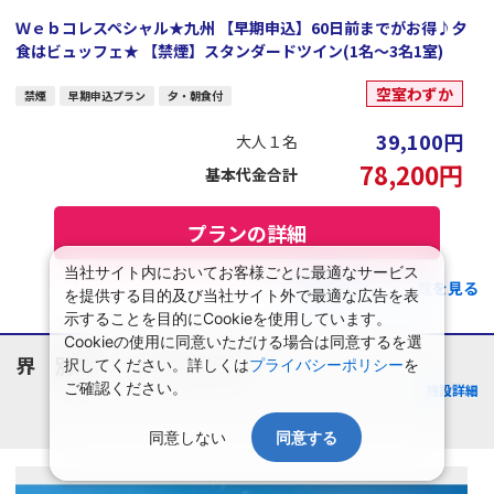
Ｗｅｂコレスペシャル★九州 【早期申込】60日前までがお得♪夕
食はビュッフェ★ 【禁煙】スタンダードツイン(1名～3名1室)
空室わずか
禁煙
早期申込プラン
夕・朝食付
39,100
円
大人１名
78,200
円
基本代金合計
プランの詳細
当社サイト内においてお客様ごとに最適なサービス
この施設のプラン一覧を見る
を提供する目的及び当社サイト外で最適な広告を表
示することを目的にCookieを使用しています。
Cookieの使用に同意いただける場合は同意するを選
界 別府
択してください。詳しくは
プライバシーポリシー
を
大分県/別府・鉄輪
ご確認ください。
施設詳細
同意しない
同意する