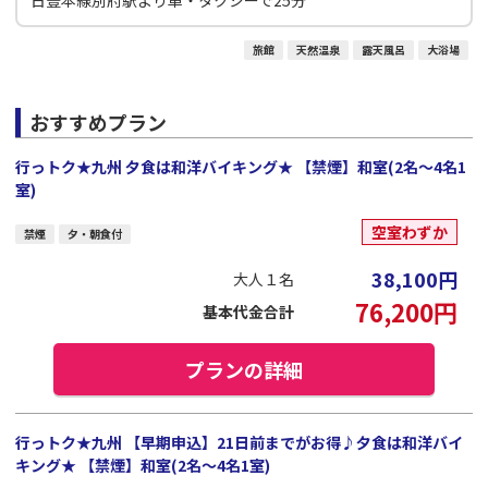
日豊本線別府駅より車・タクシーで25分
旅館
天然温泉
露天風呂
大浴場
おすすめプラン
行っトク★九州 夕食は和洋バイキング★ 【禁煙】和室(2名～4名1
室)
空室わずか
禁煙
夕・朝食付
38,100
円
大人１名
76,200
円
基本代金合計
プランの詳細
行っトク★九州 【早期申込】21日前までがお得♪夕食は和洋バイ
キング★ 【禁煙】和室(2名～4名1室)