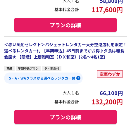
58,800
円
大人１名
117,600
円
基本代金合計
プランの詳細
＜赤い風船セレクト＞バジェットレンタカー大分空港店利用限定！
選べるレンタカー付 【早期申込】45日前までがお得♪夕食は和食
会席★ 【禁煙】上層階和室（ＤＸ和室）(2名～4名1室)
禁煙
早期申込プラン
夕・朝食付
空室わずか
S・A・WAクラスから選べるレンタカー付
66,100
円
大人１名
132,200
円
基本代金合計
プランの詳細