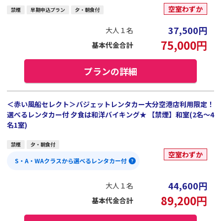
空室わずか
禁煙
早期申込プラン
夕・朝食付
37,500
円
大人１名
75,000
円
基本代金合計
プランの詳細
＜赤い風船セレクト＞バジェットレンタカー大分空港店利用限定！
選べるレンタカー付 夕食は和洋バイキング★ 【禁煙】和室(2名～4
名1室)
禁煙
夕・朝食付
空室わずか
S・A・WAクラスから選べるレンタカー付
44,600
円
大人１名
89,200
円
基本代金合計