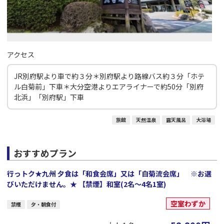
アクセス
JR別府駅より車で約３分＊別府駅より路線バス約３分「ホテ
ル白菊前」下車＊大分空港よりエアライナーで約50分「別府
北浜」「別府駅」下車
旅館
天然温泉
露天風呂
大浴場
おすすめプラン
行っトク★九州 夕食は「和食会席」又は「白菊流会席」 ※お選
びいただけません。★ 【禁煙】和室(2名～4名1室)
空室わずか
禁煙
夕・朝食付