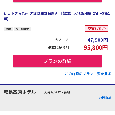
行っトク★九州 夕食は和食会席★ 【禁煙】大地館和室(2名～5名1
室)
空室わずか
禁煙
夕・朝食付
47,900
円
大人１名
95,800
円
基本代金合計
プランの詳細
この施設のプラン一覧を見る
城島高原ホテル
大分県/別府・鉄輪
施設詳細