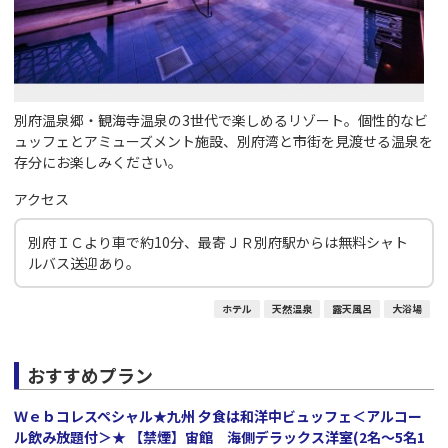
別府温泉郷・観海寺温泉の3世代で楽しめるリゾート。個性的なビ
ュッフェとアミューズメント施設、別府湾と市街を見渡せる温泉を
存分にお楽しみください。
アクセス
別府ＩＣより車で約10分、最寄ＪＲ別府駅からは無料シャト
ルバス送迎あり。
ホテル
天然温泉
露天風呂
大浴場
おすすめプラン
Ｗｅｂコレスペシャル★九州 夕食は和洋中ビュッフェ＜アルコー
ル飲み放題付＞★ 【禁煙】宙館 海側デラックス洋室(2名～5名1