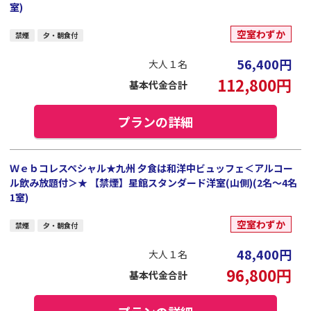
室)
空室わずか
禁煙
夕・朝食付
56,400
円
大人１名
112,800
円
基本代金合計
プランの詳細
Ｗｅｂコレスペシャル★九州 夕食は和洋中ビュッフェ＜アルコー
ル飲み放題付＞★ 【禁煙】星館スタンダード洋室(山側)(2名～4名
1室)
空室わずか
禁煙
夕・朝食付
48,400
円
大人１名
96,800
円
基本代金合計