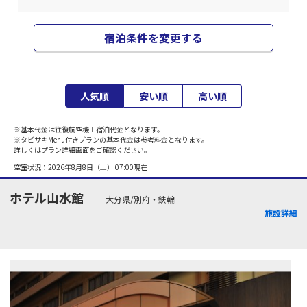
宿泊条件を変更する
人気順
安い順
高い順
※基本代金は往復航空機＋宿泊代金となります。
※タビサキMenu付きプランの基本代金は参考料金となります。
詳しくはプラン詳細画面をご確認ください。
空室状況：
2026年8月8日（土） 07:00
現在
ホテル山水館
大分県/別府・鉄輪
施設詳細