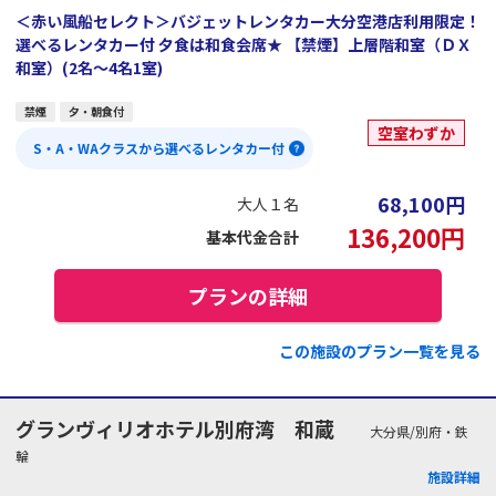
＜赤い風船セレクト＞バジェットレンタカー大分空港店利用限定！
選べるレンタカー付 夕食は和食会席★ 【禁煙】上層階和室（ＤＸ
和室）(2名～4名1室)
禁煙
夕・朝食付
空室わずか
S・A・WAクラスから選べるレンタカー付
68,100
円
大人１名
136,200
円
基本代金合計
プランの詳細
この施設のプラン一覧を見る
グランヴィリオホテル別府湾 和蔵
大分県/別府・鉄
輪
施設詳細