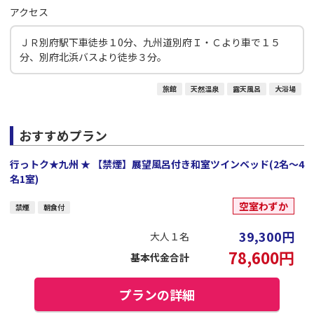
アクセス
ＪＲ別府駅下車徒歩１0分、九州道別府Ｉ・Ｃより車で１５
分、別府北浜バスより徒歩３分。
旅館
天然温泉
露天風呂
大浴場
おすすめプラン
行っトク★九州 ★ 【禁煙】展望風呂付き和室ツインベッド(2名～4
名1室)
空室わずか
禁煙
朝食付
39,300
円
大人１名
78,600
円
基本代金合計
プランの詳細