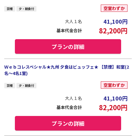
空室わずか
禁煙
夕・朝食付
41,100
円
大人１名
82,200
円
基本代金合計
プランの詳細
Ｗｅｂコレスペシャル★九州 夕食はビュッフェ★ 【禁煙】和室(2
名～4名1室)
空室わずか
禁煙
夕・朝食付
41,100
円
大人１名
82,200
円
基本代金合計
プランの詳細