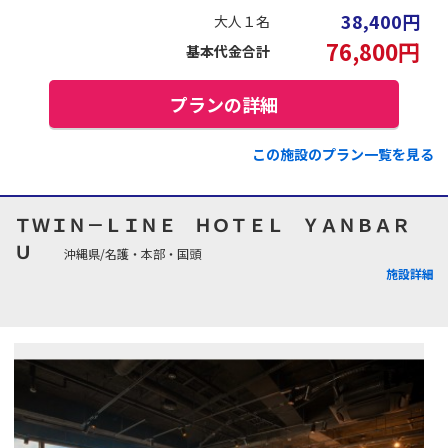
38,400
円
大人１名
76,800
円
基本代金合計
プランの詳細
この施設のプラン一覧を見る
ＴＷＩＮ－ＬＩＮＥ ＨＯＴＥＬ ＹＡＮＢＡＲ
Ｕ
沖縄県/名護・本部・国頭
施設詳細