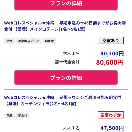
プランの詳細
Webコレスペシャル★沖縄 早期申込み☆45日前までがお得★朝
食付 【禁煙】メインコテージ(1名～5名1室)
空室あり
禁煙
早期申込プラン
朝食付
40,300
円
大人１名
80,600
円
基本代金合計
プランの詳細
Webコレスペシャル★沖縄 潮風ラウンジご利用可能★朝食付
【禁煙】ガーデンヴィラ(2名～4名1室)
空室わずか
禁煙
朝食付
47,500
円
大人１名