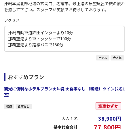
沖縄本島北部地域の玄関口、名護市。最上階の展望風呂で旅の疲れ
を癒して下さい。スタッフが笑顔でお待ちしております。
アクセス
沖縄自動車道許田インターより10分
那覇空港より車・タクシーで100分
那覇空港より路線バスで150分
ホテル
大浴場
おすすめプラン
観光に便利なホテルプラン★沖縄 ★食事なし 〔喫煙〕ツイン(2名1
室)
空室わずか
喫煙
食事なし
38,900
円
大人１名
77,800
円
基本代金合計