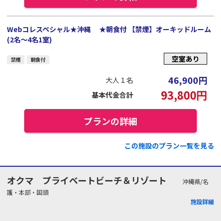
Webコレスペシャル★沖縄 ★朝食付 【禁煙】オーキッドルーム
(2名～4名1室)
空室あり
禁煙
朝食付
46,900
円
大人１名
93,800
円
基本代金合計
プランの詳細
この施設のプラン一覧を見る
オクマ プライベートビーチ＆リゾート
沖縄県/名
護・本部・国頭
施設詳細