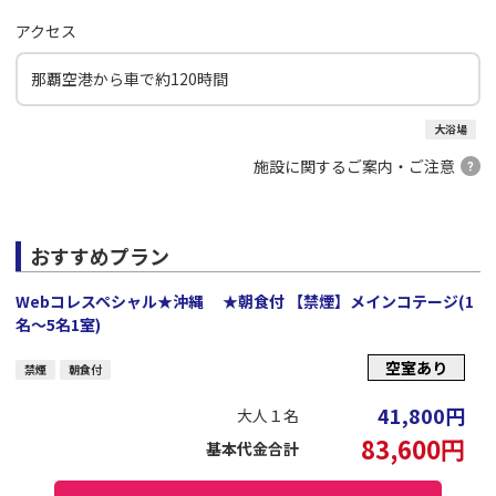
アクセス
那覇空港から車で約120時間
大浴場
施設に関するご案内・ご注意
おすすめプラン
Webコレスペシャル★沖縄 ★朝食付 【禁煙】メインコテージ(1
名～5名1室)
空室あり
禁煙
朝食付
41,800
円
大人１名
83,600
円
基本代金合計