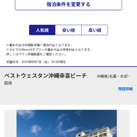
宿泊条件を変更する
人気順
安い順
高い順
※基本代金は往復航空機＋宿泊代金となります。
※タビサキMenu付きプランの基本代金は参考料金となります。
詳しくはプラン詳細画面をご確認ください。
空室状況：
2026年8月7日（金） 04:00
現在
ベストウェスタン沖縄幸喜ビーチ
沖縄県/名護・本部・
国頭
施設詳細