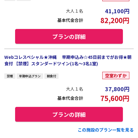
41,100
円
大人１名
82,200
円
基本代金合計
プランの詳細
Webコレスペシャル★沖縄 早期申込み☆45日前までがお得★朝
食付 【禁煙】スタンダードツイン(1名～3名1室)
空室わずか
禁煙
早期申込プラン
朝食付
37,800
円
大人１名
75,600
円
基本代金合計
プランの詳細
この施設のプラン一覧を見る