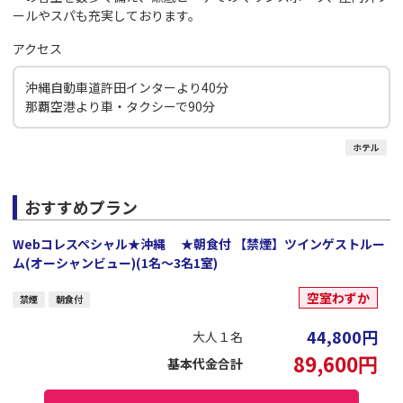
ールやスパも充実しております。
アクセス
沖縄自動車道許田インターより40分
那覇空港より車・タクシーで90分
ホテル
おすすめプラン
Webコレスペシャル★沖縄 ★朝食付 【禁煙】ツインゲストルー
ム(オーシャンビュー)(1名～3名1室)
空室わずか
禁煙
朝食付
44,800
円
大人１名
89,600
円
基本代金合計