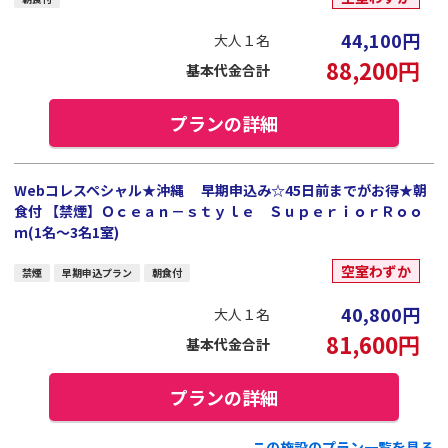
44,100
円
大人１名
88,200
円
基本代金合計
プランの詳細
Webコレスペシャル★沖縄 早期申込み☆45日前までがお得★朝
食付 【禁煙】Ｏｃｅａｎ－ｓｔｙｌｅ ＳｕｐｅｒｉｏｒＲｏｏ
ｍ(1名～3名1室)
空室わずか
禁煙
早期申込プラン
朝食付
40,800
円
大人１名
81,600
円
基本代金合計
プランの詳細
この施設のプラン一覧を見る