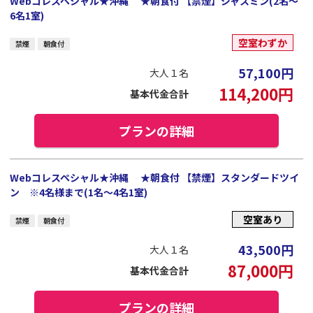
Webコレスペシャル★沖縄 ★朝食付 【禁煙】ジャスミン(2名～
6名1室)
空室わずか
禁煙
朝食付
57,100
円
大人１名
114,200
円
基本代金合計
プランの詳細
Webコレスペシャル★沖縄 ★朝食付 【禁煙】スタンダードツイ
ン ※4名様まで(1名～4名1室)
空室あり
禁煙
朝食付
43,500
円
大人１名
87,000
円
基本代金合計
プランの詳細