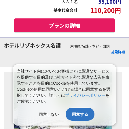
55,100
円
大人１名
110,200
円
基本代金合計
プランの詳細
ホテルリゾネックス名護
沖縄県/名護・本部・国頭
施設詳細
当社サイト内においてお客様ごとに最適なサービス
を提供する目的及び当社サイト外で最適な広告を表
示することを目的にCookieを使用しています。
Cookieの使用に同意いただける場合は同意するを選
択してください。詳しくは
プライバシーポリシー
を
ご確認ください。
同意しない
同意する