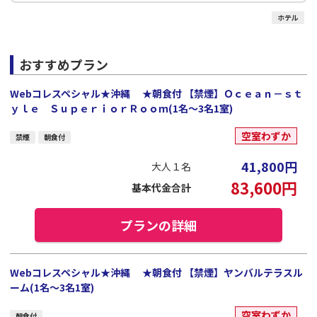
ホテル
おすすめプラン
Webコレスペシャル★沖縄 ★朝食付 【禁煙】Ｏｃｅａｎ－ｓｔ
ｙｌｅ ＳｕｐｅｒｉｏｒＲｏｏｍ(1名～3名1室)
空室わずか
禁煙
朝食付
41,800
円
大人１名
83,600
円
基本代金合計
プランの詳細
Webコレスペシャル★沖縄 ★朝食付 【禁煙】ヤンバルテラスル
ーム(1名～3名1室)
空室わずか
朝食付