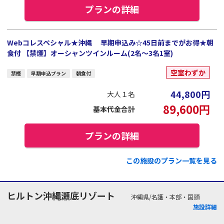
プランの詳細
Webコレスペシャル★沖縄 早期申込み☆45日前までがお得★朝
食付 【禁煙】オーシャンツインルーム(2名～3名1室)
空室わずか
禁煙
早期申込プラン
朝食付
44,800
円
大人１名
89,600
円
基本代金合計
プランの詳細
この施設のプラン一覧を見る
ヒルトン沖縄瀬底リゾート
沖縄県/名護・本部・国頭
施設詳細