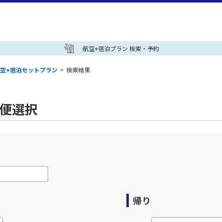
航空+宿泊プラン 検索・予約
空+宿泊セットプラン
>
検索結果
空便選択
帰り