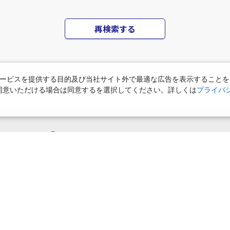
再検索する
ービスを提供する目的及び当社サイト外で最適な広告を表示することを
使用に同意いただける場合は同意するを選択してください。詳しくは
プライバ
ご迷惑をおかけしております
該当の施設が無いか、アクセスが集中して繋がりにくくなっております
えていただくか、しばらくして再検索していただけますようお願い申し