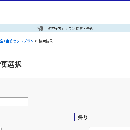
航空+宿泊プラン 検索・予約
空+宿泊セットプラン
>
検索結果
空便選択
帰り