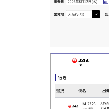
出発日
2026年8月12日(水)
出発地
到
行き
選択
便名
出
JAL2323
大阪(伊
09:
JAC
運航