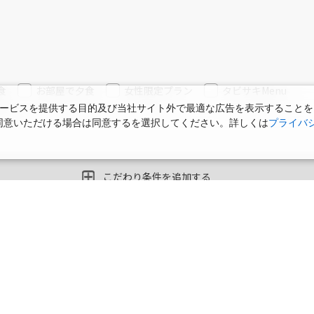
食
お部屋で夕食
女性限定プラン
タビサキMenu
ービスを提供する目的及び当社サイト外で最適な広告を表示することを
ー）付
使用に同意いただける場合は同意するを選択してください。詳しくは
プライバ
こだわり条件を追加する
再検索する