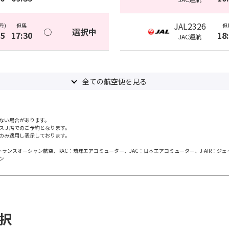
JAL2326
丹)
但馬
但
○
選択中
55
17:30
18
JAC
運航
全ての航空便を見る
ない場合があります。
スＪ席でのご予約となります。
のみ適用し表示しております。
日本トランスオーシャン航空、RAC：琉球エアコミューター、JAC：日本エアコミューター、J-AIR：ジ
ン
選択