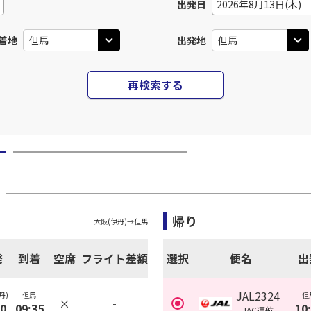
出発日
2026年8月13日(木)
着地
出発地
再検索する
帰り
大阪(伊丹)
→
但馬
発
到着
空席
フライト差額
選択
便名
出
JAL2324
丹)
但馬
但
×
-
00
09:35
10
JAC
運航