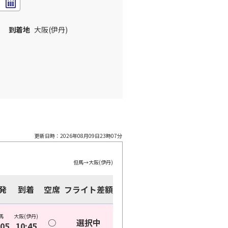
到着地
大阪(伊丹)
更新日時：
2026年08月09日23時07分
但馬
→
大阪(伊丹)
発
到着
空席
フライト差額
馬
大阪(伊丹)
○
選択中
:05
10:45