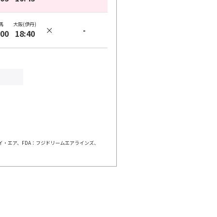
馬
大阪(伊丹)
×
-
:00
18:40
ェイ・エア、FDA：フジドリームエアラインズ、