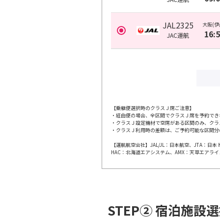
JAL2325
大阪(伊
16:
JAC
運航
【乗継便選択時のクラスＪ席ご注意】
・経由便の場合、全区間でクラスＪ席を予約でき
・クラスＪ設定機材で空席がある区間のみ、クラ
・クラスＪ利用時の差額は、ご予約可能な区間分
【運航航空会社】JAL/JL：日本航空、JTA：
HAC：北海道エアシステム、AMX：天草エアライ
STEP② 宿泊施設