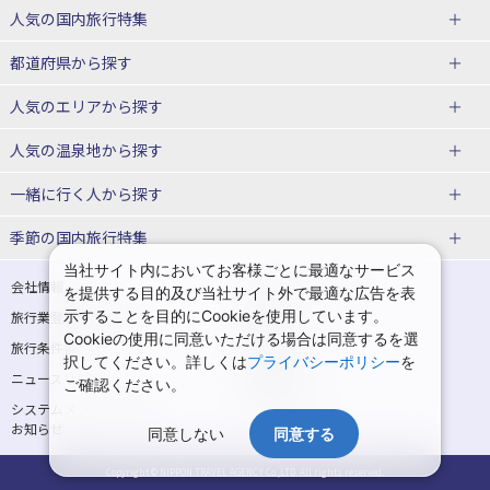
赤い風船ダイナミックパッケージ
ＪＡＬで行く飛行機+ホテルパック
人気の国内旅行特集
（飛行機+ホテルパック）
東京ディズニーリゾート®への旅
ユニバーサル・スタジオ・ジャパ
都道府県から探す
ＡＮＡで行く飛行機+ホテルパック
出張パック
ンへの旅
人気のエリアから探す
温泉旅行
日帰り旅行
北海道旅行・ツアー
人気の温泉地から探す
東北
函館旅行
札幌旅行
北海道
一緒に行く人から探す
青森旅行・ツアー
岩手旅行・ツアー
湯の川温泉(北海道)
定山渓温泉(北海道)
一人旅 国内版
家族・子連れ旅行 国内版
季節の国内旅行特集
宮城旅行・ツアー
秋田旅行・ツアー
仙台旅行
当社サイト内においてお客様ごとに最適なサービス
十勝川温泉(北海道)
阿寒湖温泉(北海道)
カップル・夫婦旅行 国内版
女子旅 国内版
桜・お花見特集
ゴールデンウィーク（GW）の国内
会社情報
プライバシーポリシー
を提供する目的及び当社サイト外で最適な広告を表
旅行
山形旅行・ツアー
福島旅行・ツアー
洞爺湖温泉(北海道)
川湯温泉(北海道)
示することを目的にCookieを使用しています。
卒業旅行・学生旅行 国内版
旅行業登録票・約款
規約集
Cookieの使用に同意いただける場合は同意するを選
夏休み・お盆の国内旅行
7月の国内旅行
関東
旅行条件書
商標について
那須旅行
日光旅行
層雲峡温泉(北海道)
知床温泉(北海道)
択してください。詳しくは
プライバシーポリシー
を
ニュースリリース
採用情報
8月の国内旅行
9月の国内旅行
ご確認ください。
東京旅行・ツアー
神奈川旅行・ツアー
小笠原旅行
大島旅行
東北
システムメンテナンスの
サイトマップ
10月の国内旅行
11月の国内旅行
埼玉旅行・ツアー
千葉旅行・ツアー
お知らせ
神津島旅行
青ヶ島旅行
同意しない
同意する
花巻温泉(岩手)
蔵王温泉(山形)
紅葉旅行
クリスマスの国内旅行
茨城旅行・ツアー
栃木旅行・ツアー
新島旅行
秩父旅行
かみのやま温泉(山形)
鳴子温泉(宮城)
Copyright © NIPPON TRAVEL AGENCY Co.,LTD. All rights reserved.