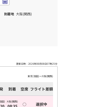
到着地
大阪(関西)
更新日時：
2026年08月08日07時25分
東京(羽田)
→
大阪(関西)
発
到着
空席
フライト差額
羽田)
大阪(関西)
○
選択中
:20
08:35