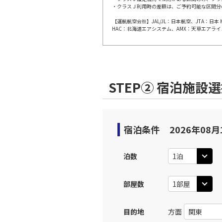
・クラスＪ利用時の差額は、ご予約可能な区間分
【運航航空会社】JAL/JL：日本航空、JTA：
HAC：北海道エアシステム、AMX：天草エアライ
STEP② 宿泊施設
宿泊条件
2026年08月
泊数
部屋数
目的地
方面