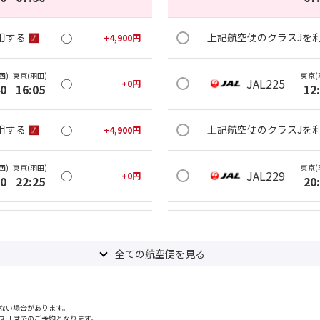
○
用する
上記航空便のクラスJを
+
4,900
円
西)
東京(羽田)
東京(
○
JAL225
+
0
円
40
16:05
12
○
用する
上記航空便のクラスJを
+
4,900
円
西)
東京(羽田)
東京(
○
JAL229
+
0
円
00
22:25
20
○
用する
上記航空便のクラスJを
+
4,900
円
全ての航空便を見る
ない場合があります。
スＪ席でのご予約となります。