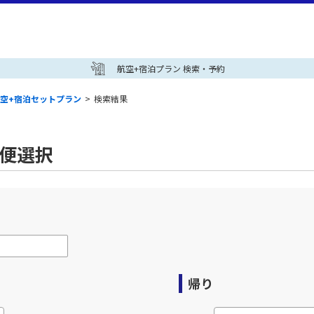
航空+宿泊プラン 検索・予約
空+宿泊セットプラン
>
検索結果
空便選択
帰り