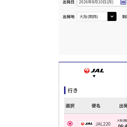
出発日
2026年8月10日(月)
出発地
到
行き
選択
便名
出
大阪(関
JAL220
06: