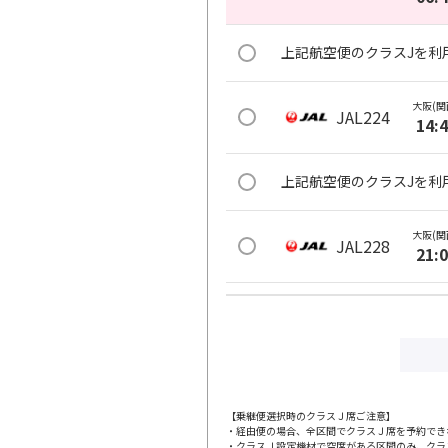
上記航空便のクラスJを利
大阪(関
JAL224
14:
上記航空便のクラスJを利
大阪(関
JAL228
21:
上記航空便のクラスJを利
【乗継便選択時のクラスＪ席ご注意】
・経由便の場合、全区間でクラスＪ席を予約でき
・クラスＪ設定機材で空席がある区間のみ、クラ