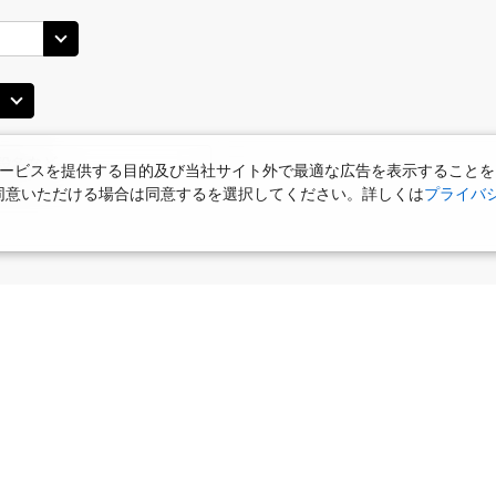
ービスを提供する目的及び当社サイト外で最適な広告を表示することを
使用に同意いただける場合は同意するを選択してください。詳しくは
プライバ
食
お部屋で夕食
女性限定プラン
タビサキMenu
ー）付