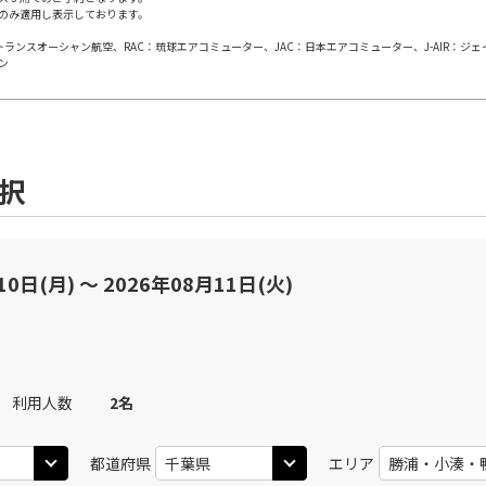
のみ適用し表示しております。
日本トランスオーシャン航空、RAC：琉球エアコミューター、JAC：日本エアコミューター、J-AIR：ジ
ン
選択
10日(月) 〜 2026年08月11日(火)
利用人数
2
名
都道府県
エリア