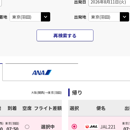
出発日
2026年8月11日(火)
着地
出発地
再検索する
帰り
大阪(関西)
→
東京(羽田)
発
到着
空席
フライト差額
選択
便名
出
西)
東京(羽田)
東京(
○
選択中
JAL221
40
07:50
07