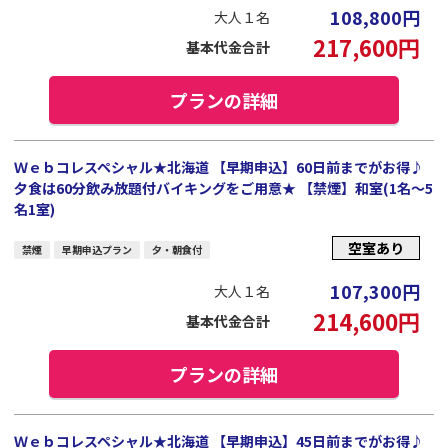
108,800
円
大人１名
217,600
円
基本代金合計
プランの詳細
Ｗｅｂコレスペシャル★北海道 【早期申込】60日前までがお得♪
夕食は60分飲み放題付バイキングをご用意★ 【禁煙】和室(1名～5
名1室)
空室あり
禁煙
早期申込プラン
夕・朝食付
107,300
円
大人１名
214,600
円
基本代金合計
プランの詳細
Ｗｅｂコレスペシャル★北海道 【早期申込】45日前までがお得♪