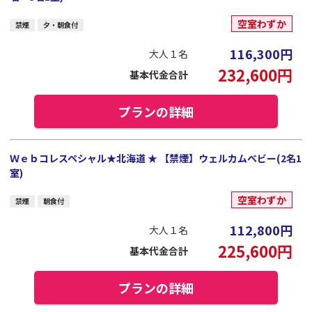
空室わずか
禁煙
夕・朝食付
116,300
円
大人１名
232,600
円
基本代金合計
プランの詳細
Ｗｅｂコレスペシャル★北海道 ★ 【禁煙】ウェルカムベビー(2名1
室)
空室わずか
禁煙
朝食付
112,800
円
大人１名
225,600
円
基本代金合計
プランの詳細