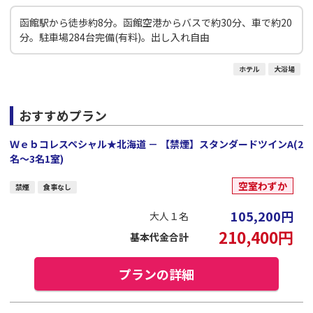
函館駅から徒歩約8分。函館空港からバスで約30分、車で約20
分。駐車場284台完備(有料)。出し入れ自由
ホテル
大浴場
おすすめプラン
Ｗｅｂコレスペシャル★北海道 － 【禁煙】スタンダードツインA(2
名～3名1室)
空室わずか
禁煙
食事なし
105,200
円
大人１名
210,400
円
基本代金合計
プランの詳細