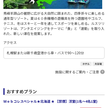
秀峰羊蹄山の裾野に広がる大自然に囲まれた、四季折々に楽しめる
通年型リゾート。夏は６０余機種の遊機具を持つ遊園地やゴルフ、
テニス、冬はスキーと一年を通してスポーツを楽しめる。ルスツリ
ゾートは、アンチエイジングをテーマに「食」と「運動」を取り入
れた、新しい滞在を提案します。
アクセス
札幌駅または新千歳空港から車・バスで90～120分
ホテル
大浴場
施設に関するご案内・ご注意
おすすめプラン
Ｗｅｂコレスペシャル★北海道 ★ 【禁煙】洋室(1名～4名1室)