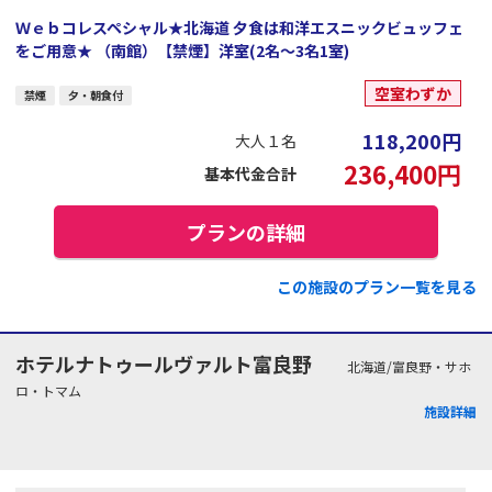
Ｗｅｂコレスペシャル★北海道 夕食は和洋エスニックビュッフェ
をご用意★ （南館）【禁煙】洋室(2名～3名1室)
空室わずか
禁煙
夕・朝食付
118,200
円
大人１名
236,400
円
基本代金合計
プランの詳細
この施設のプラン一覧を見る
ホテルナトゥールヴァルト富良野
北海道/富良野・サホ
ロ・トマム
施設詳細