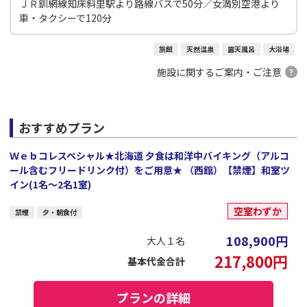
ＪＲ釧網線知床斜里駅より路線バスで50分／女満別空港より
車・タクシーで120分
旅館
天然温泉
露天風呂
大浴場
施設に関するご案内・ご注意
おすすめプラン
Ｗｅｂコレスペシャル★北海道 夕食は和洋中バイキング（アルコ
ール含むフリードリンク付）をご用意★ （西館）【禁煙】和室ツ
イン(1名～2名1室)
空室わずか
禁煙
夕・朝食付
108,900
円
大人１名
217,800
円
基本代金合計
プランの詳細