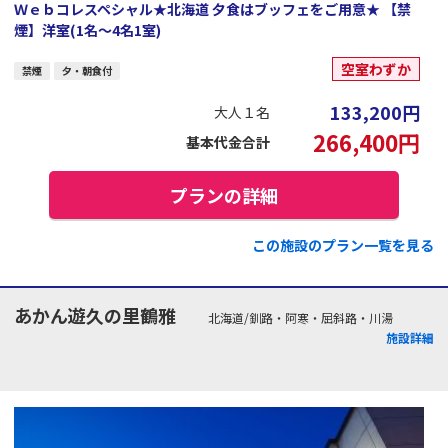
Ｗｅｂコレスペシャル★北海道 夕食はブッフェをご用意★ 【禁
煙】洋室(1名～4名1室)
空室わずか
禁煙
夕・朝食付
133,200
円
大人１名
266,400
円
基本代金合計
プランの詳細
この施設のプラン一覧を見る
あかん遊久の里鶴雅
北海道/釧路・阿寒・屈斜路・川湯
施設詳細