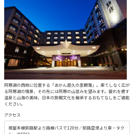
阿寒湖の西側に位置する「あかん遊久の里鶴雅」。果てしなく広が
る阿寒湖の情景、その先には阿寒の山並みを望みます。疲れを癒す
温泉と山海の美味、日本の旅館文化を継承するおもてなしをご堪能
ください。
アクセス
根室本線釧路駅より路線バスで120分／釧路空港より車・タク