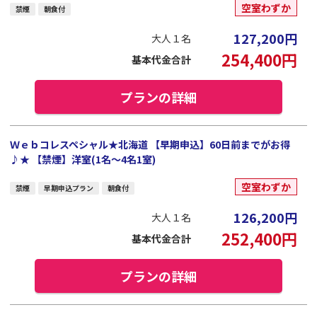
空室わずか
禁煙
朝食付
127,200
円
大人１名
254,400
円
基本代金合計
プランの詳細
Ｗｅｂコレスペシャル★北海道 【早期申込】60日前までがお得
♪★ 【禁煙】洋室(1名～4名1室)
空室わずか
禁煙
早期申込プラン
朝食付
126,200
円
大人１名
252,400
円
基本代金合計
プランの詳細