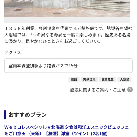
１８５８年創業、登別温泉を代表する老舗旅館です。地獄谷を望む
大浴場では、7つの異なる源泉を一度に楽しめます。歴史ある名湯
に浸かり、穏やかなひとときをお過ごしください。
アクセス
室蘭本線登別駅より路線バスで15分
旅館
天然温泉
露天風呂
大浴場
施設に関するご案内・ご注意
おすすめプラン
Ｗｅｂコレスペシャル★北海道 夕食は和洋エスニックビュッフェ
をご用意★ （東館）【禁煙】洋室（ツイン）(2名1室)