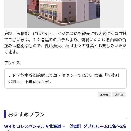
史跡「五稜郭」にほど近く、ビジネスにも観光にも大変便利な立地
でございます。１２階建てのホテルより、御覧いただける函館の街
並みは格別なもので、夏は漁火、秋は山々の紅葉とお楽しみいただ
けます。
アクセス
ＪＲ函館本線函館駅より車・タクシーで15分。市電「五稜郭
公園前」下車徒歩１分。
ホテル
大浴場
おすすめプラン
Ｗｅｂコレスペシャル★北海道 － 【禁煙】ダブルルーム(1名～2名