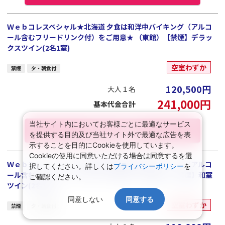
Ｗｅｂコレスペシャル★北海道 夕食は和洋中バイキング（アルコ
ール含むフリードリンク付）をご用意★ （東館）【禁煙】デラッ
クスツイン(2名1室)
空室わずか
禁煙
夕・朝食付
120,500
円
大人１名
241,000
円
基本代金合計
当社サイト内においてお客様ごとに最適なサービス
プランの詳細
を提供する目的及び当社サイト外で最適な広告を表
示することを目的にCookieを使用しています。
Cookieの使用に同意いただける場合は同意するを選
Ｗｅｂコレスペシャル★北海道 夕食は和洋中バイキング（アルコ
択してください。詳しくは
プライバシーポリシー
を
ール含むフリードリンク付）をご用意★ （至然館）【禁煙】和室
ご確認ください。
ツイン(2名1室)
同意しない
同意する
空室わずか
禁煙
夕・朝食付