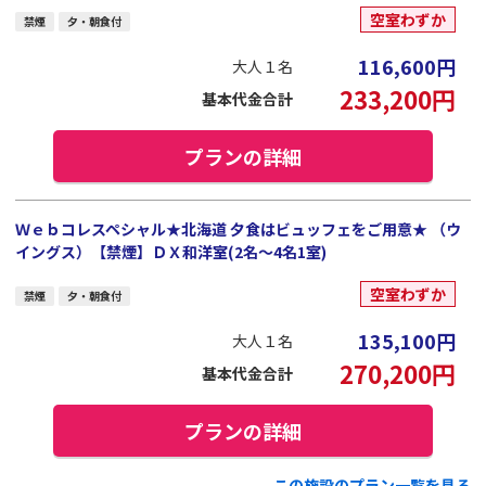
空室わずか
禁煙
夕・朝食付
116,600
円
大人１名
233,200
円
基本代金合計
プランの詳細
Ｗｅｂコレスペシャル★北海道 夕食はビュッフェをご用意★ （ウ
イングス）【禁煙】ＤＸ和洋室(2名～4名1室)
空室わずか
禁煙
夕・朝食付
135,100
円
大人１名
270,200
円
基本代金合計
プランの詳細
この施設のプラン一覧を見る