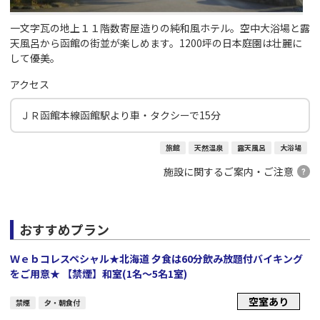
一文字瓦の地上１１階数寄屋造りの純和風ホテル。空中大浴場と露
天風呂から函館の街並が楽しめます。1200坪の日本庭園は壮麗に
して優美。
アクセス
ＪＲ函館本線函館駅より車・タクシーで15分
旅館
天然温泉
露天風呂
大浴場
施設に関するご案内・ご注意
おすすめプラン
Ｗｅｂコレスペシャル★北海道 夕食は60分飲み放題付バイキング
をご用意★ 【禁煙】和室(1名～5名1室)
空室あり
禁煙
夕・朝食付