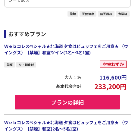
シーで60分
旅館
天然温泉
露天風呂
大浴場
おすすめプラン
Ｗｅｂコレスペシャル★北海道 夕食はビュッフェをご用意★ （ウ
イングス）【禁煙】和室ツイン(2名～3名1室)
空室わずか
禁煙
夕・朝食付
116,600
円
大人１名
233,200
円
基本代金合計
プランの詳細
Ｗｅｂコレスペシャル★北海道 夕食はビュッフェをご用意★ （ウ
イングス）【禁煙】和室(2名～5名1室)