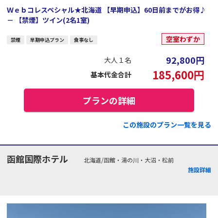
Ｗｅｂコレスペシャル★北海道 【早期申込】60日前までがお得♪
－ 【禁煙】ツイン(2名1室)
空室わずか
禁煙
早期申込プラン
食事なし
92,800
円
大人１名
185,600
円
基本代金合計
プランの詳細
この施設のプラン一覧を見る
函館国際ホテル
北海道/函館・湯の川・大沼・松前
施設詳細