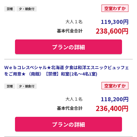
空室わずか
禁煙
夕・朝食付
119,300
円
大人１名
238,600
円
基本代金合計
プランの詳細
Ｗｅｂコレスペシャル★北海道 夕食は和洋エスニックビュッフェ
をご用意★ （南館）【禁煙】和室(2名～4名1室)
空室わずか
禁煙
夕・朝食付
118,200
円
大人１名
236,400
円
基本代金合計
プランの詳細