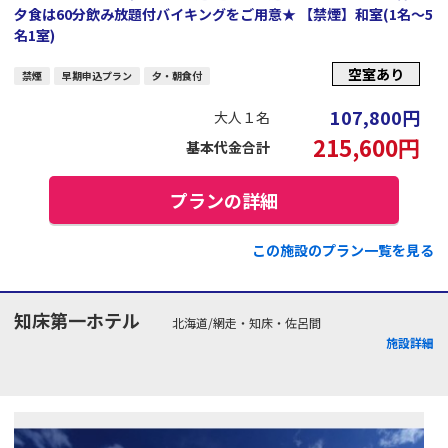
夕食は60分飲み放題付バイキングをご用意★ 【禁煙】和室(1名～5
名1室)
空室あり
禁煙
早期申込プラン
夕・朝食付
107,800
円
大人１名
215,600
円
基本代金合計
プランの詳細
この施設のプラン一覧を見る
知床第一ホテル
北海道/網走・知床・佐呂間
施設詳細