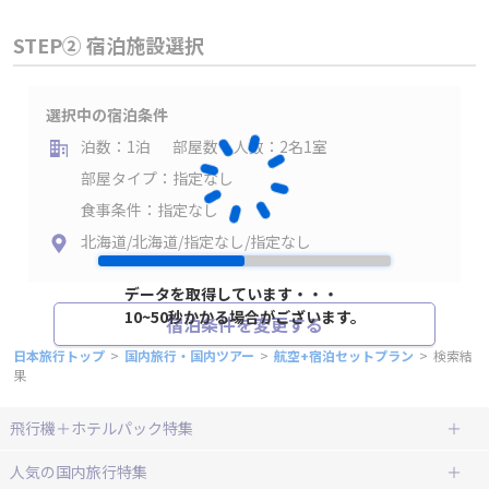
STEP② 宿泊施設選択
選択中の宿泊条件
泊数：1泊
部屋数・人数：2名1室
部屋タイプ：指定なし
食事条件：指定なし
北海道/北海道/指定なし/指定なし
データを取得しています・・・
10~50秒かかる場合がございます。
宿泊条件を変更する
日本旅行トップ
>
国内旅行・国内ツアー
>
航空+宿泊セットプラン
>
検索結
果
飛行機＋ホテルパック特集
赤い風船ダイナミックパッケージ
ＪＡＬで行く飛行機+ホテルパック
人気の国内旅行特集