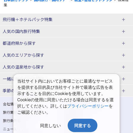
果
飛行機＋ホテルパック特集
赤い風船ダイナミックパッケージ
ＪＡＬで行く飛行機+ホテルパック
人気の国内旅行特集
（飛行機+ホテルパック）
東京ディズニーリゾート®への旅
ユニバーサル・スタジオ・ジャパ
都道府県から探す
ＡＮＡで行く飛行機+ホテルパック
出張パック
ンへの旅
人気のエリアから探す
温泉旅行
日帰り旅行
北海道旅行・ツアー
人気の温泉地から探す
東北
函館旅行
札幌旅行
北海道
一緒に行く人から探す
当社サイト内においてお客様ごとに最適なサービス
を提供する目的及び当社サイト外で最適な広告を表
青森旅行・ツアー
岩手旅行・ツアー
湯の川温泉(北海道)
定山渓温泉(北海道)
一人旅 国内版
家族・子連れ旅行 国内版
季節の国内旅行特集
示することを目的にCookieを使用しています。
宮城旅行・ツアー
秋田旅行・ツアー
仙台旅行
Cookieの使用に同意いただける場合は同意するを選
十勝川温泉(北海道)
阿寒湖温泉(北海道)
カップル・夫婦旅行 国内版
女子旅 国内版
桜・お花見特集
ゴールデンウィーク（GW）の国内
会社情報
プライバシーポリシー
択してください。詳しくは
プライバシーポリシー
を
旅行
山形旅行・ツアー
福島旅行・ツアー
洞爺湖温泉(北海道)
川湯温泉(北海道)
卒業旅行・学生旅行 国内版
旅行業登録票・約款
ご確認ください。
規約集
夏休み・お盆の国内旅行
7月の国内旅行
関東
旅行条件書
商標について
那須旅行
日光旅行
層雲峡温泉(北海道)
知床温泉(北海道)
同意しない
同意する
ニュースリリース
採用情報
8月の国内旅行
9月の国内旅行
東京旅行・ツアー
神奈川旅行・ツアー
小笠原旅行
大島旅行