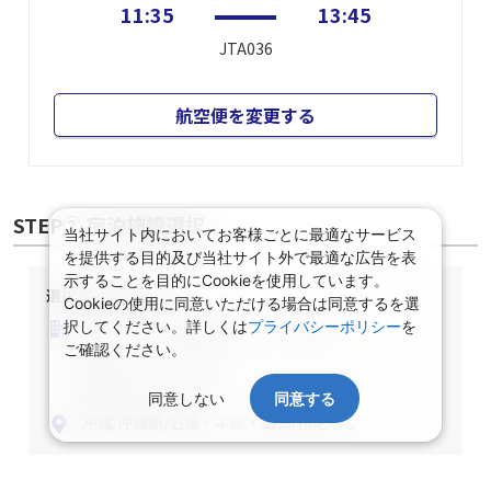
11:35
13:45
JTA036
航空便を変更する
STEP② 宿泊施設選択
当社サイト内においてお客様ごとに最適なサービス
を提供する目的及び当社サイト外で最適な広告を表
示することを目的にCookieを使用しています。
選択中の宿泊条件
Cookieの使用に同意いただける場合は同意するを選
泊数：1泊
部屋数・人数：2名1室
択してください。詳しくは
プライバシーポリシー
を
ご確認ください。
部屋タイプ：指定なし
食事条件：指定なし
同意しない
同意する
沖縄/沖縄県/名護・本部・国頭/指定なし