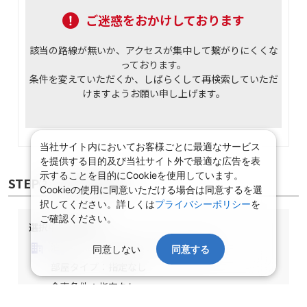
ご迷惑をおかけしております
該当の路線が無いか、アクセスが集中して繋がりにくくな
っております。
条件を変えていただくか、しばらくして再検索していただ
けますようお願い申し上げます。
当社サイト内においてお客様ごとに最適なサービス
を提供する目的及び当社サイト外で最適な広告を表
示することを目的にCookieを使用しています。
Cookieの使用に同意いただける場合は同意するを選
択してください。詳しくは
プライバシーポリシー
を
ご確認ください。
STEP② 宿泊施設選択
同意しない
同意する
選択中の宿泊条件
泊数：1泊
部屋数・人数：2名1室