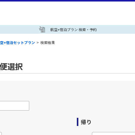
航空+宿泊プラン 検索・予約
空+宿泊セットプラン
>
検索結果
空便選択
帰り