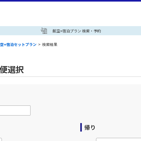
航空+宿泊プラン 検索・予約
空+宿泊セットプラン
>
検索結果
空便選択
帰り