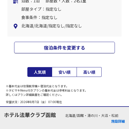
泊数：1泊
部屋数・人数：2名1室
部屋タイプ：指定なし
食事条件：指定なし
北海道/北海道/指定なし/指定なし
宿泊条件を変更する
人気順
安い順
高い順
※基本代金は往復航空機＋宿泊代金となります。
※タビサキMenu付きプランの基本代金は参考料金となります。
詳しくはプラン詳細画面をご確認ください。
空室状況：
2026年8月7日（金） 07:00
現在
ホテル法華クラブ函館
北海道/函館・湯の川・大沼・松前
施設詳細