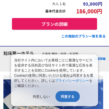
93,000
円
大人１名
186,000
円
基本代金合計
プランの詳細
この施設のプラン一覧を見る
知床第一ホテル
北海道/網走・知床・佐呂間
施設詳細
当社サイト内においてお客様ごとに最適なサービス
を提供する目的及び当社サイト外で最適な広告を表
示することを目的にCookieを使用しています。
Cookieの使用に同意いただける場合は同意するを選
択してください。詳しくは
プライバシーポリシー
を
ご確認ください。
同意しない
同意する