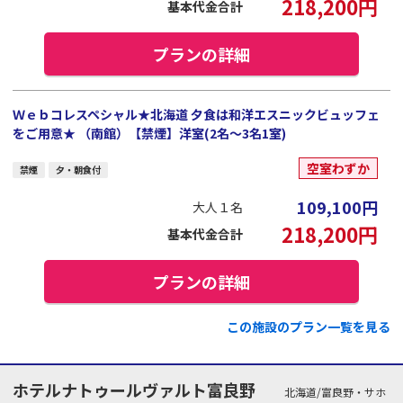
218,200
円
基本代金合計
プランの詳細
Ｗｅｂコレスペシャル★北海道 夕食は和洋エスニックビュッフェ
をご用意★ （南館）【禁煙】洋室(2名～3名1室)
空室わずか
禁煙
夕・朝食付
109,100
円
大人１名
218,200
円
基本代金合計
プランの詳細
この施設のプラン一覧を見る
ホテルナトゥールヴァルト富良野
北海道/富良野・サホ