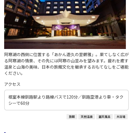
阿寒湖の西側に位置する「あかん遊久の里鶴雅」。果てしなく広が
る阿寒湖の情景、その先には阿寒の山並みを望みます。疲れを癒す
温泉と山海の美味、日本の旅館文化を継承するおもてなしをご堪能
ください。
アクセス
根室本線釧路駅より路線バスで120分／釧路空港より車・タク
シーで60分
旅館
天然温泉
露天風呂
大浴場