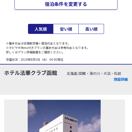
宿泊条件を変更する
人気順
安い順
高い順
※基本代金は往復航空機＋宿泊代金となります。
※タビサキMenu付きプランの基本代金は参考料金となります。
詳しくはプラン詳細画面をご確認ください。
空室状況：
2026年8月5日（水） 04:00
現在
ホテル法華クラブ函館
北海道/函館・湯の川・大沼・松前
施設詳細