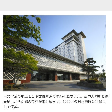
一文字瓦の地上１１階数寄屋造りの純和風ホテル。空中大浴場と露
天風呂から函館の街並が楽しめます。1200坪の日本庭園は壮麗に
して優美。