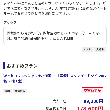
求めたお料理と真心を込めたサービスでおもてなしいたします。ビ
ジネスに便利なダブルルームや、大切な記念旅行に最適なスイート
ルームでお寛ぎのひと時をお過ごし下さい。
アクセス
函館駅から徒歩約8分。函館空港からバスで約30分、車で約20
分。駐車場284台完備(有料)。出し入れ自由
ホテル
大浴場
おすすめプラン
Ｗｅｂコレスペシャル★北海道 － 【禁煙】スタンダードツインA(2
名～3名1室)
空室わずか
禁煙
食事なし
89,300
円
大人１名
178,600
円
基本代金合計