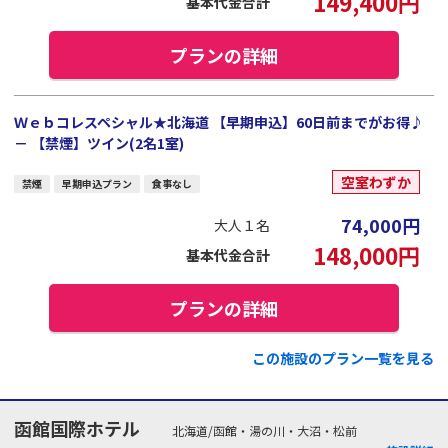
149,400
円
基本代金合計
プランの詳細
Ｗｅｂコレスペシャル★北海道 【早期申込】60日前までがお得♪
－ 【禁煙】ツイン(2名1室)
空室わずか
禁煙
早期申込プラン
食事なし
74,000
円
大人１名
148,000
円
基本代金合計
プランの詳細
この施設のプラン一覧を見る
函館国際ホテル
北海道/函館・湯の川・大沼・松前