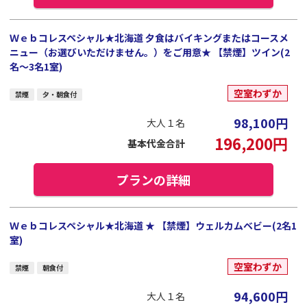
Ｗｅｂコレスペシャル★北海道 夕食はバイキングまたはコースメ
ニュー（お選びいただけません。）をご用意★ 【禁煙】ツイン(2
名～3名1室)
空室わずか
禁煙
夕・朝食付
98,100
円
大人１名
196,200
円
基本代金合計
プランの詳細
Ｗｅｂコレスペシャル★北海道 ★ 【禁煙】ウェルカムベビー(2名1
室)
空室わずか
禁煙
朝食付
94,600
円
大人１名