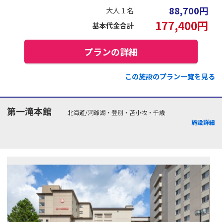
88,700
円
大人１名
177,400
円
基本代金合計
プランの詳細
この施設のプラン一覧を見る
第一滝本館
北海道/洞爺湖・登別・苫小牧・千歳
施設詳細