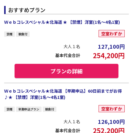
おすすめプラン
Ｗｅｂコレスペシャル★北海道 ★ 【禁煙】洋室(1名～4名1室)
空室わずか
禁煙
朝食付
127,100
円
大人１名
254,200
円
基本代金合計
プランの詳細
Ｗｅｂコレスペシャル★北海道 【早期申込】60日前までがお得
♪★ 【禁煙】洋室(1名～4名1室)
空室わずか
禁煙
早期申込プラン
朝食付
126,100
円
大人１名
252,200
円
基本代金合計