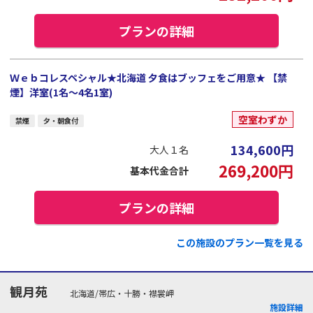
プランの詳細
Ｗｅｂコレスペシャル★北海道 夕食はブッフェをご用意★ 【禁
煙】洋室(1名～4名1室)
空室わずか
禁煙
夕・朝食付
134,600
円
大人１名
269,200
円
基本代金合計
プランの詳細
この施設のプラン一覧を見る
観月苑
北海道/帯広・十勝・襟裳岬
施設詳細