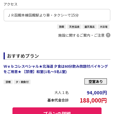
アクセス
ＪＲ函館本線函館駅より車・タクシーで15分
旅館
天然温泉
露天風呂
大浴場
施設に関するご案内・ご注意
おすすめプラン
Ｗｅｂコレスペシャル★北海道 夕食は60分飲み放題付バイキング
をご用意★ 【禁煙】和室(1名～5名1室)
空室あり
禁煙
夕・朝食付
94,000
円
大人１名
188,000
円
基本代金合計
プランの詳細