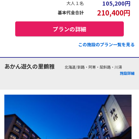
105,200
円
大人１名
210,400
円
基本代金合計
プランの詳細
この施設のプラン一覧を見る
あかん遊久の里鶴雅
北海道/釧路・阿寒・屈斜路・川湯
施設詳細