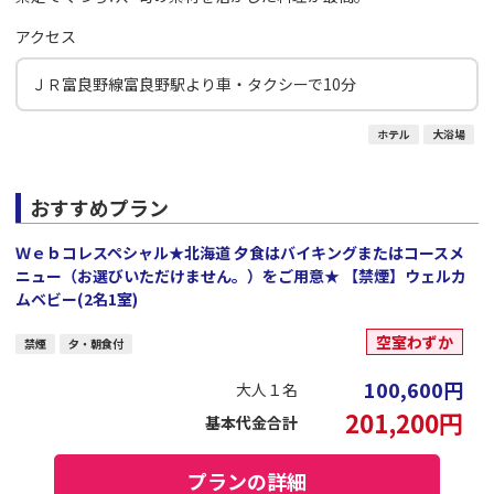
アクセス
ＪＲ富良野線富良野駅より車・タクシーで10分
ホテル
大浴場
おすすめプラン
Ｗｅｂコレスペシャル★北海道 夕食はバイキングまたはコースメ
ニュー（お選びいただけません。）をご用意★ 【禁煙】ウェルカ
ムベビー(2名1室)
空室わずか
禁煙
夕・朝食付
100,600
円
大人１名
201,200
円
基本代金合計
プランの詳細