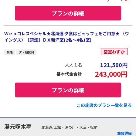
プランの詳細
Ｗｅｂコレスペシャル★北海道 夕食はビュッフェをご用意★ （ウ
イングス）【禁煙】ＤＸ和洋室(2名～4名1室)
空室わずか
禁煙
夕・朝食付
121,500
円
大人１名
243,000
円
基本代金合計
プランの詳細
この施設のプラン一覧を見る
湯元啄木亭
北海道/函館・湯の川・大沼・松前
施設詳細