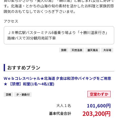
質の柔らかさから「美人の湯」「絹の湯」と親しまれ女性に好評で
す。北海道・とかちの山海の旬の素材を活かしたお料理と家族的雰
囲気のおもてなしでおくつろぎ下さいませ。
アクセス
ＪＲ帯広駅バスターミナル6番乗り場より「十勝川温泉行き」
路線バスで30分観月苑前下車
旅館
天然温泉
露天風呂
大浴場
おすすめプラン
Ｗｅｂコレスペシャル★北海道 夕食は和洋中バイキングをご用意
★ 【禁煙】和室(1名～4名1室)
空室わずか
禁煙
夕・朝食付
101,600
円
大人１名
203,200
円
基本代金合計