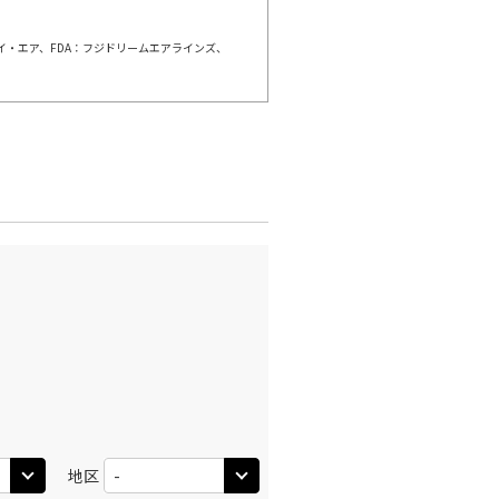
ェイ・エア、FDA：フジドリームエアラインズ、
×
-
利用する
名古屋(中
千歳)
部)
○
+
9,200
円
:05
21:00
○
利用する
+
58,700
円
名古屋(中
千歳)
部)
○
+
4,700
円
:15
16:10
○
利用する
+
25,100
円
名古屋(中
千歳)
部)
○
+
9,200
円
:05
21:00
地区