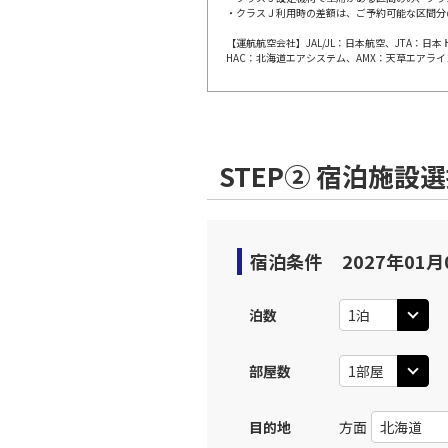
・クラスＪ利用時の差額は、ご予約可能な区間分
【運航航空会社】JAL/JL：日本航空、JTA：
上記航空便のクラスJを利
HAC：北海道エアシステム、AMX：天草エアライ
名古屋
JAL202
部)
乗継便あり
07:
STEP② 宿泊施設
上記航空便のクラスJを利
名古屋
JAL202
宿泊条件
2027年01月
部)
乗継便あり
07:
泊数
上記航空便のクラスJを利
部屋数
名古屋
JAL3082
部)
乗継便あり
08:
目的地
方面