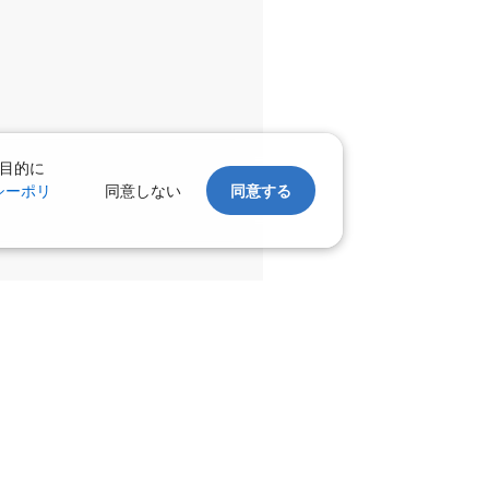
○
利用する
+
58,700
円
名古屋(中
千歳)
部)
○
+
9,200
円
:50
21:00
目的に
シーポリ
同意しない
同意する
×
-
利用する
名古屋(中
千歳)
部)
○
+
9,200
円
:00
21:00
○
利用する
+
58,700
円
名古屋(中
千歳)
部)
○
+
9,200
円
:30
21:00