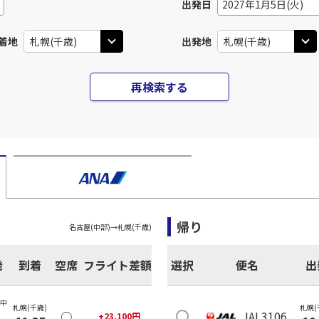
出発日
2027年1月5日(火)
着地
出発地
再検索する
帰り
名古屋(中部)
→
札幌(千歳)
発
到着
空席
フライト差額
選択
便名
出
(中
札幌(千歳)
札幌(
○
JAL3106
+
23,100
円