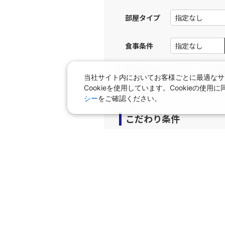
部屋タイプ
上記航空便のクラスJを利
食事条件
名古屋
JAL3082
部)
乗継便あり
08:
キーワード
当社サイト内においてお客様ごとに最適なサ
Cookieを使用しています。Cookieの
上記航空便のクラスJを利
シー
をご確認ください。
こだわり条件
名古屋
JAL3082
部)
乗継便あり
08:
プラン
上記航空便のクラスJを利
早期申込プラン
個室
タビサキMenu（レンタカ
名古屋
JAL3101
部)
08: