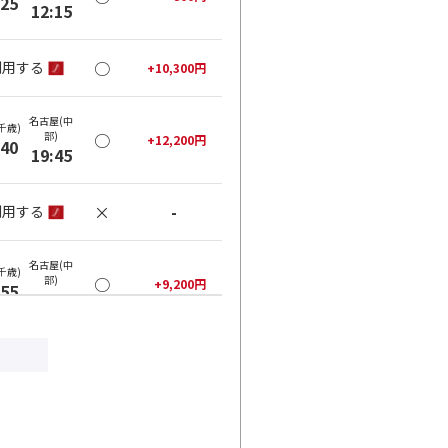
:25
12:15
○
利用する
+
10,300
円
名古屋(中
千歳)
部)
○
+
12,200
円
:40
19:45
×
-
利用する
名古屋(中
千歳)
部)
○
+
9,200
円
:55
21:00
○
利用する
+
45,300
円
名古屋(中
千歳)
部)
○
+
12,200
円
:55
19:45