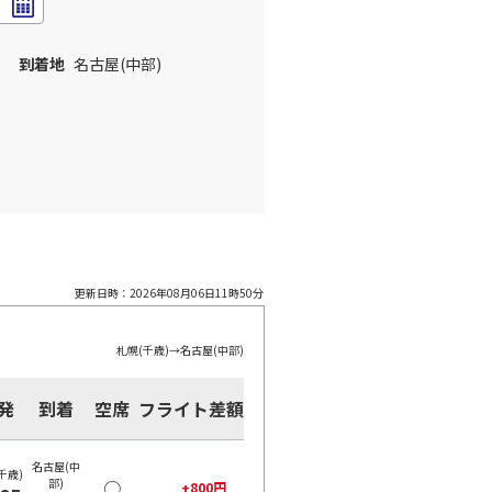
到着地
名古屋(中部)
更新日時：
2026年08月06日11時50分
札幌(千歳)
→
名古屋(中部)
発
到着
空席
フライト差額
名古屋(中
千歳)
部)
○
+
800
円