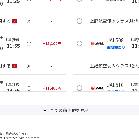
11:35
10
40
×
-
用する
上記航空便のクラスJを
(中
JAL508
札幌(千歳)
札幌(
○
+
15,300
円
11:55
11
40
乗継便あり
×
-
用する
上記航空便のクラスJを
(中
JAL510
札幌(千歳)
札幌(
○
+
11,400
円
14:55
12
40
乗継便あり
○
用する
全ての航空便を見る
上記航空便のクラスJを
+
57,900
円
(中
JAL510
札幌(千歳)
札幌(
○
+
11,400
円
ない場合があります。
16:05
12
40
乗継便あり
スＪ席でのご予約となります。