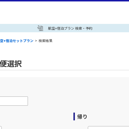
航空+宿泊プラン 検索・予約
空+宿泊セットプラン
>
検索結果
空便選択
帰り