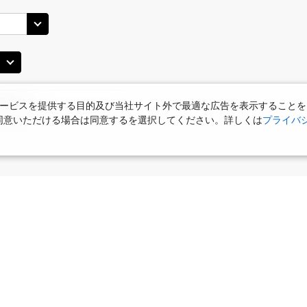
○
用する
上記航空便のクラスJを
+
44,500
円
(中
JAL516
札幌(千歳)
札幌(
○
+
8,400
円
14:55
15
20
乗継便あり
ービスを提供する目的及び当社サイト外で最適な広告を表示することを
使用に同意いただける場合は同意するを選択してください。詳しくは
プライバ
○
用する
上記航空便のクラスJを
+
44,500
円
(中
JAL518
札幌(千歳)
札幌(
○
+
8,400
円
16:05
17
20
乗継便あり
○
用する
上記航空便のクラスJを
食
お部屋で夕食
+
21,600
女性限定プラン
円
タビサキMenu
ー）付
(中
JAL520
札幌(千歳)
札幌(
○
選択中
10:15
17
30
乗継便あり