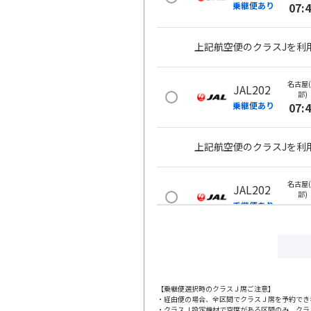
乗継便あり
07:
上記航空便のクラスJを利
名古屋
JAL202
部)
乗継便あり
07:
上記航空便のクラスJを利
名古屋
JAL202
部)
乗継便あり
07:
上記航空便のクラスJを利
名古屋
JAL202
【乗継便選択時のクラスＪ席ご注意】
部)
・経由便の場合、全区間でクラスＪ席を予約でき
乗継便あり
07:
・クラスＪ設定機材で空席がある区間のみ、クラ