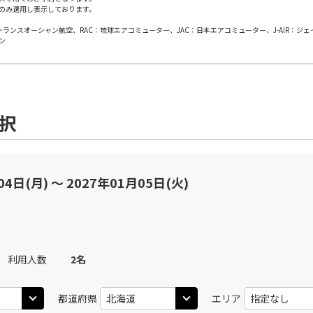
のみ適用し表示しております。
日本トランスオーシャン航空、RAC：琉球エアコミューター、JAC：日本エアコミューター、J-AIR：ジ
○
用する
上記航空便のクラスJを
+
57,900
円
ン
(中
JAL512
札幌(千歳)
札幌(
○
+
15,300
円
13:10
14
40
乗継便あり
選択
○
用する
上記航空便のクラスJを
+
57,900
円
(中
04日(月) 〜 2027年01月05日(火)
札幌(千歳)
札幌(
○
JAL3114
+
15,300
円
14:10
14
40
○
用する
上記航空便のクラスJを
+
57,900
円
利用人数
2
名
(中
JAL514
札幌(千歳)
札幌(
○
+
8,400
円
14:10
15
20
乗継便あり
都道府県
エリア